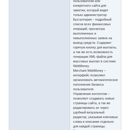
пользователю или
конкретного сайта для
заметки, который видит
только администратор.
Бухгалтерия – подробный
список всех финансовых
операций, просмотра
выполненных и
невыполненных заявок на
вывод средств. Содержит
горячую кнопку для выплаты,
а так же есть возможность
генерации XML-файла для
массовых выплат в системе
WebMoney.
Merchant WebMoney –
интерфейс позволяет
организовать автоматическое
пополнение баланса
пользователя.
Управление контентом –
позволяет создавать новые
страницы сайта, а так же
редактировать их через
удобный визуальный
редактор, указывая ключевые
слова и описание отдельно
для каждой страницы.