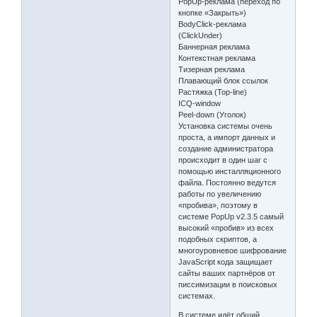
PopUp-реклама (переход по
кнопке «Закрыть»)
BodyClick-реклама
(ClickUnder)
Баннерная реклама
Контекстная реклама
Тизерная реклама
Плавающий блок ссылок
Растяжка (Top-line)
ICQ-window
Peel-down (Уголок)
Установка системы очень
проста, а импорт данных и
создание администратора
происходит в один шаг с
помощью инсталляционного
файла. Постоянно ведутся
работы по увеличению
«пробива», поэтому в
системе PopUp v2.3.5 самый
высокий «пробив» из всех
подобных скриптов, а
многоуровневое шифрование
JavaScript кода защищает
сайты ваших партнёров от
писсимизации в поисковых
системах.
В системе идёт общий