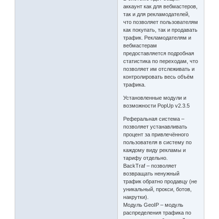
аккаунт как для вебмастеров,
так и для рекламодателей,
что позволяет пользователям
как покупать, так и продавать
трафик. Рекламодателям и
вебмастерам
предоставляется подробная
статистика по переходам, что
позволяет им отслеживать и
контролировать весь объём
трафика.
Установленные модули и
возможности PopUp v2.3.5
Реферальная система –
позволяет устанавливать
процент за привлечённого
пользователя в систему по
каждому виду рекламы и
тарифу отдельно.
BackTraf – позволяет
возвращать ненужный
трафик обратно продавцу (не
уникальный, прокси, ботов,
накрутки).
Модуль GeoIP – модуль
распределения трафика по