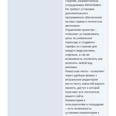
странам, разработанный
сотрудниками AdminStation.
Не требует установки
дополнительного
программного обеспечения
на ваш сервер и полностью
автономен.
Управление проектом –
позволяет устанавливать
цены за уникальные
переходы и создавать
тарифы по странам для
каждого вида рекламы
отдельно, а так же
возможность отключить или
включить любой вид
рекламы.
Новостная лента – позволяет
через удобную форму с
визуальным редактором
вести ленту новостей вашего
проекта, доступ к которой
получают все посетители
вашего сайта.
Комментарии к
пользователям и площадкам
– есть возможность
установки комментария к