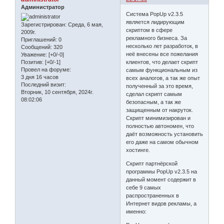
Администратор
Система PopUp v2.3.5
является лидирующим
Зарегистрирован
: Среда, 6 мая,
скриптом в сфере
2009г.
рекламного бизнеса. За
Приглашений:
0
несколько лет разработок, в
Сообщений:
320
неё внесены все пожелания
Уважение:
[+0/-0]
клиентов, что делает скрипт
Позитив:
[+0/-1]
Провел на форуме:
самым функциональным из
3 дня 16 часов
всех аналогов, а так же опыт
Последний визит:
полученный за это время,
Вторник, 10 сентября, 2024г.
сделал скрипт самым
08:02:06
безопасным, а так же
защищенным от накруток.
Скрипт минимизирован и
полностью автономен, что
даёт возможность установить
его даже на самом обычном
хостинге.
Скрипт партнёрской
программы PopUp v2.3.5 на
данный момент содержит в
себе 9 самых
распространенных в
Интернет видов рекламы, а
именно: