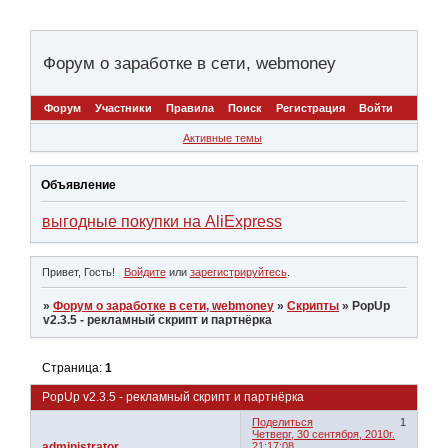
Форум о заработке в сети, webmoney
Форум
Участники
Правила
Поиск
Регистрация
Войти
Активные темы
Объявление
выгодные покупки на AliExpress
Привет, Гость!
Войдите
или
зарегистрируйтесь
.
»
Форум о заработке в сети, webmoney
»
Скрипты
»
PopUp
v2.3.5 - рекламный скрипт и партнёрка
Страница:
1
PopUp v2.3.5 - рекламный скрипт и партнёрка
Поделиться
1
Четверг, 30 сентября, 2010г.
administrator
21:17:08