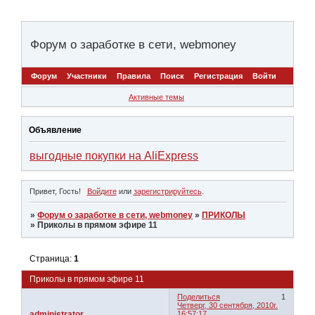
Форум о заработке в сети, webmoney
Форум
Участники
Правила
Поиск
Регистрация
Войти
Активные темы
Объявление
выгодные покупки на AliExpress
Привет, Гость!
Войдите
или
зарегистрируйтесь
.
»
Форум о заработке в сети, webmoney
»
ПРИКОЛЫ
»
Приколы в прямом эфире 11
Страница:
1
Приколы в прямом эфире 11
Поделиться
1
Четверг, 30 сентября, 2010г.
administrator
16:57:17