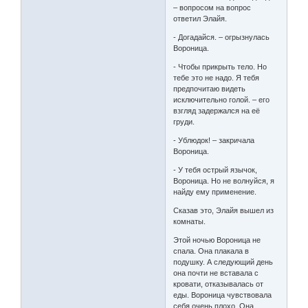
– вопросом на вопрос
ответил Элайя.
- Догадайся. – огрызнулась
Вороница.
- Чтобы прикрыть тело. Но
тебе это не надо. Я тебя
предпочитаю видеть
исключительно голой. – его
взгляд задержался на её
груди.
- Ублюдок! – закричала
Вороница.
- У тебя острый язычок,
Вороница. Но не волнуйся, я
найду ему применение.
Сказав это, Элайя вышел из
комнаты.
Этой ночью Вороница не
спала. Она плакала в
подушку. А следующий день
она почти не вставала с
кровати, отказывалась от
еды. Вороница чувствовала
себя очень плохо. Она