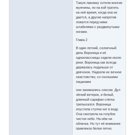
Такую лакомку хотели многие
мужчины, но на кой тратить
на неё время, когда она не
дается, а другие напротив
ложатся перед ними
штабелями с раздвинутыми
ногами.
Глава 2
В один летний, солнечный
день Вороница и её
одноклассницы сидели около
реки. Вороница как всегда
держалась подальше от
девчонок. Надоели их вечное
хвастовство, со сколькими
пацанами
они занимались сексом. Дул
лёгкий ветерок, и белый,
длинный сарафан слегка
трепыхался. Вороница
опустила ступни ног в воду.
Она смотрела на голубое
чистое небо. На нём ни
облачка. Но тут её внимание
привлекло белое пятно.