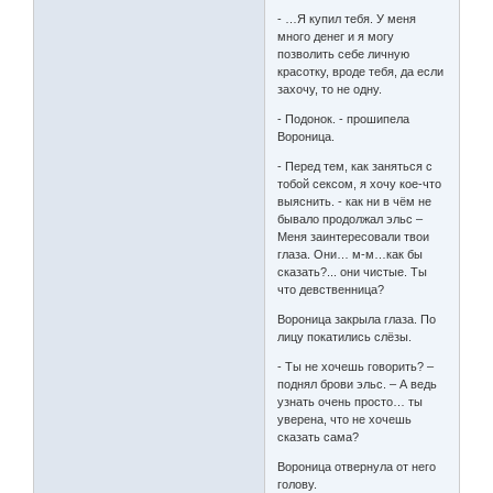
- …Я купил тебя. У меня
много денег и я могу
позволить себе личную
красотку, вроде тебя, да если
захочу, то не одну.
- Подонок. - прошипела
Вороница.
- Перед тем, как заняться с
тобой сексом, я хочу кое-что
выяснить. - как ни в чём не
бывало продолжал эльс –
Меня заинтересовали твои
глаза. Они… м-м…как бы
сказать?... они чистые. Ты
что девственница?
Вороница закрыла глаза. По
лицу покатились слёзы.
- Ты не хочешь говорить? –
поднял брови эльс. – А ведь
узнать очень просто… ты
уверена, что не хочешь
сказать сама?
Вороница отвернула от него
голову.