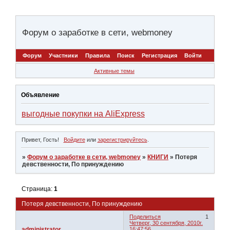
Форум о заработке в сети, webmoney
Форум
Участники
Правила
Поиск
Регистрация
Войти
Активные темы
Объявление
выгодные покупки на AliExpress
Привет, Гость!
Войдите
или
зарегистрируйтесь
.
»
Форум о заработке в сети, webmoney
»
КНИГИ
»
Потеря
девственности, По принуждению
Страница:
1
Потеря девственности, По принуждению
Поделиться
1
Четверг, 30 сентября, 2010г.
administrator
16:47:56