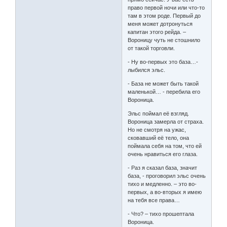
право первой ночи или что-то
там в этом роде. Первый до
меня может дотронуться
капитан этого рейда. –
Вороницу чуть не стошнило
от такой торговли.
- Ну во-первых это база…-
лыбился эльс.
- База не может быть такой
маленькой… - перебила его
Вороница.
Эльс поймал её взгляд.
Вороница замерла от страха.
Но не смотря на ужас,
сковавший её тело, она
поймала себя на том, что ей
очень нравиться его глаза.
- Раз я сказал база, значит
база, - проговорил эльс очень
тихо и медленно. – это во-
первых, а во-вторых я имею
на тебя все права…
- Что? – тихо прошептала
Вороница.