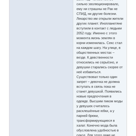
сильно эволюционировало,
ему ни страшны не Рак не
СПИД, ни другие болезни.
Лекарство им открыли жители
других планет. Инопланетяне
вступили в контакт с людьми
2052 году. Именно с этого
момента жизнь землян в
корни изменилась. Секс стал
на каждом шагу. На улице, в
общественных местах –
везде. К девственности
относились не серьёзно, и
девушки старались скорее от
неё избавиться.
Существовал только один
запрет – девочка не должна
вступать в связь пока не
станет девушкой. Появились
новые предпочтения в
одежде. Высшим пиком моды
у девушек считалось
расклешённые юбки, а у
парней брюки,
трансформирующиеся в
халат. Конечно мода была
обусловлена удобностью в
сексе. Для этого даже не