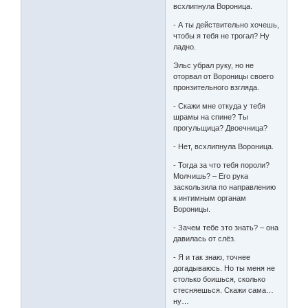
всхлипнула Вороница.
- А ты действительно хочешь,
чтобы я тебя не трогал? Ну
ладно.
Эльс убрал руку, но не
оторвал от Вороницы своего
пронзительного взгляда.
- Скажи мне откуда у тебя
шрамы на спине? Ты
прогульщица? Двоечница?
- Нет, всхлипнула Вороница.
- Тогда за что тебя пороли?
Молчишь? – Его рука
заскользила по направлению
к интимным органам
Вороницы.
- Зачем тебе это знать? – она
давилась от слёз.
- Я и так знаю, точнее
догадываюсь. Но ты меня не
столько боишься, сколько
стесняешься. Скажи сама…
ну…