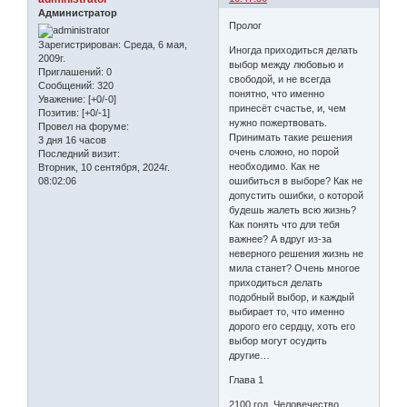
Администратор
Пролог
Зарегистрирован
: Среда, 6 мая,
Иногда приходиться делать
2009г.
выбор между любовью и
Приглашений:
0
свободой, и не всегда
Сообщений:
320
понятно, что именно
Уважение:
[+0/-0]
принесёт счастье, и, чем
Позитив:
[+0/-1]
нужно пожертвовать.
Провел на форуме:
Принимать такие решения
3 дня 16 часов
очень сложно, но порой
Последний визит:
необходимо. Как не
Вторник, 10 сентября, 2024г.
ошибиться в выборе? Как не
08:02:06
допустить ошибки, о которой
будешь жалеть всю жизнь?
Как понять что для тебя
важнее? А вдруг из-за
неверного решения жизнь не
мила станет? Очень многое
приходиться делать
подобный выбор, и каждый
выбирает то, что именно
дорого его сердцу, хоть его
выбор могут осудить
другие…
Глава 1
2100 год. Человечество