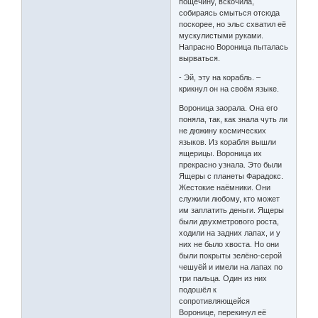
пощёчину, вскочила,
собираясь смыться отсюда
поскорее, но эльс схватил её
мускулистыми руками.
Напрасно Вороница пыталась
вырваться.
- Эй, эту на корабль. –
крикнул он на своём языке.
Вороница заорала. Она его
поняла, так, как знала чуть ли
не дюжину космических
языков. Из корабля вышли
ящерицы. Вороница их
прекрасно узнала. Это были
Ящеры с планеты Фарадокс.
Жестокие наёмники. Они
служили любому, кто может
им заплатить деньги. Ящеры
были двухметрового роста,
ходили на задних лапах, и у
них не было хвоста. Но они
были покрыты зелёно-серой
чешуёй и имели на лапах по
три пальца. Один из них
подошёл к
сопротивляющейся
Воронице, перекинул её