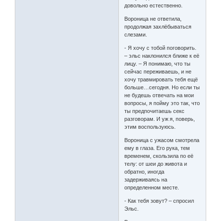
довольно естественно.
Вороница не ответила,
продолжая захлёбываться
слезами.
- Я хочу с тобой поговорить.
– эльс наклонился ближе к её
лицу. – Я понимаю, что ты
сейчас переживаешь, и не
хочу травмировать тебя ещё
больше…сегодня. Но если ты
не будешь отвечать на мои
вопросы, я пойму это так, что
ты предпочитаешь секс
разговорам. И уж я, поверь,
этим воспользуюсь.
Вороница с ужасом смотрела
ему в глаза. Его рука, тем
временем, скользила по её
телу: от шеи до живота и
обратно, иногда
задерживаясь на
определенном месте.
- Как тебя зовут? – спросил
Эльс.