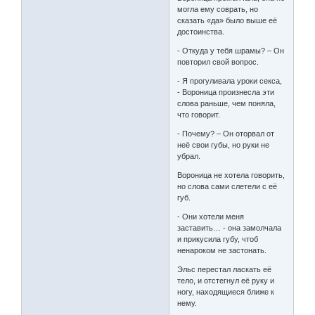
могла ему соврать, но
сказать «да» было выше её
достоинства.
- Откуда у тебя шрамы? – Он
повторил свой вопрос.
- Я прогуливала уроки секса,
- Вороница произнесла эти
слова раньше, чем поняла,
что говорит.
- Почему? – Он оторвал от
неё свои губы, но руки не
убрал.
Вороница не хотела говорить,
но слова сами слетели с её
губ.
- Они хотели меня
заставить… - она замолчала
и прикусила губу, чтоб
ненароком не застонать.
Эльс перестал ласкать её
тело, и отстегнул её руку и
ногу, находящиеся ближе к
нему.