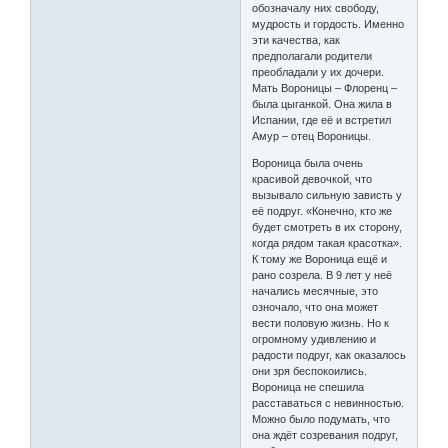
обозначалу них свободу,
мудрость и гордость. Именно
эти качества, как
предполагали родители
преобладали у их дочери.
Мать Вороницы – Флоренц –
была цыганкой. Она жила в
Испании, где её и встретил
Амур – отец Вороницы.
Вороница была очень
красивой девочкой, что
вызывало сильную зависть у
её подруг. «Конечно, кто же
будет смотреть в их сторону,
когда рядом такая красотка».
К тому же Вороница ещё и
рано созрела. В 9 лет у неё
начались месячные, это
озночало, что она может
вести половую жизнь. Но к
огромному удивлению и
радости подруг, как оказалось
они зря беспокоились.
Вороница не спешила
расставаться с невинностью.
Можно было подумать, что
она ждёт созревания подруг,