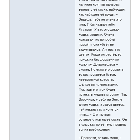
начиная крутить пальцем
теперь у её соска, наблюдая,
как набухает её грудь. –
Знаешь, тебе не очень это
имя. Я бы назвал тебя
Ягуаром. У вас это дикая
кошка, хищник. Очень
красивая, но попробуй
подойти, она убьёт не
задумываясь. А у нас это
цветок. Когда он растёт, то
похож на бесформенную
колючку. Дотронешься –
уколет. Но если его сорвать,
то распускается бутон,
невероятной красоты,
шёлковыми лепестками.
Погладь его и он будет
истекать медовым соком. Ты,
Вороница, у себя на Земле
дикая кошка, а здесь цветок,
чей нектар так и хочется
пить… - Его пальцы
остановились на её соске. Он
видел, как по её телу прошла
волна возбуждения.
- Прекрати, оставь меня, -