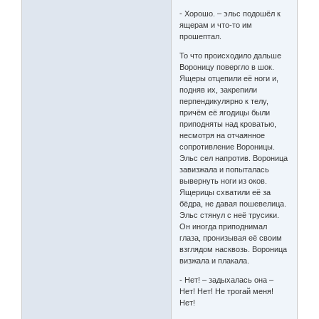
- Хорошо. – эльс подошёл к
ящерам и что-то им
прошептал.
То что происходило дальше
Вороницу повергло в шок.
Ящеры отцепили её ноги и,
подняв их, закрепили
перпендикулярно к телу,
причём её ягодицы были
приподняты над кроватью,
несмотря на отчаянное
сопротивление Вороницы.
Эльс сел напротив. Вороница
завизжала и попыталась
вывернуть ноги из оков.
Ящерицы схватили её за
бёдра, не давая пошевелица.
Эльс стянул с неё трусики.
Он иногда приподнимал
глаза, пронизывая её своим
взглядом насквозь. Вороница
визжала и плакала.
- Нет! – задыхалась она –
Нет! Нет! Не трогай меня!
Нет!