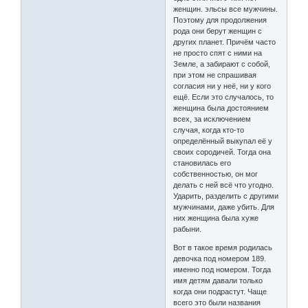
женщин. эльсы все мужчины.
Поэтому для продолжения
рода они берут женщин с
других планет. Причём часто
не просто спят с ними на
Земле, а забирают с собой,
при этом не спрашивая
согласия ни у неё, ни у кого
ещё. Если это случалось, то
женщина была достоянием
всех, за исключением
случая, когда кто-то
определённый выкупал её у
своих сородичей. Тогда она
становилась его
собственностью, он мог
делать с ней всё что угодно.
Ударить, разделить с другими
мужчинами, даже убить. Для
них женщина была хуже
рабыни.
Вот в такое время родилась
девочка под номером 189.
именно под номером. Тогда
имя детям давали только
когда они подрастут. Чаще
всего это были названия