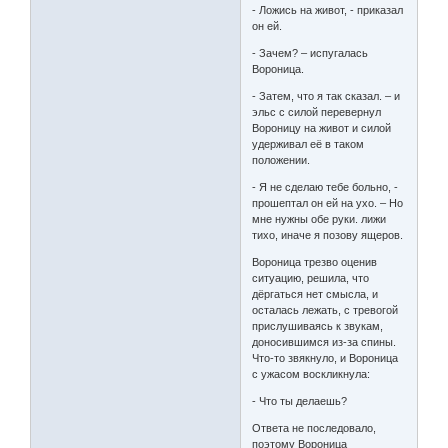
- Ложись на живот, - приказал
он ей.
- Зачем? – испугалась
Вороница.
- Затем, что я так сказал. – и
эльс с силой перевернул
Вороницу на живот и силой
удерживал её в таком
положении.
- Я не сделаю тебе больно, -
прошептал он ей на ухо. – Но
мне нужны обе руки. лижи
тихо, иначе я позову ящеров.
Вороница трезво оценив
ситуацию, решила, что
дёргаться нет смысла, и
осталась лежать, с тревогой
прислушиваясь к звукам,
доносившимся из-за спины.
Что-то звякнуло, и Вороница
с ужасом воскликнула:
- Что ты делаешь?
Ответа не последовало,
поэтому Вороница