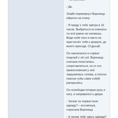
- Да.
Элайя перевернул Вороницу
обратно на спину.
- Я приду к тебе завтра в 16
часов. Выбраться из комнаты
ты всё равно не сможешь.
Веди себя тихо и никто не
пристигнёт тебя к кровати, до
моего прихода. Отдыхай.
Он наклонился и сорвал
поцелуй с её губ. Вороница
сначала попыталась
сопротивляться, но от его
прикосновения у неё
закружилась голова, а плотно
сжатые губы сами собой
раскрылись.
Он освободил вторые руку и
ногу, и направился к двери.
- Зачем ты порвал мою
одежду? – всхлипнув,
спросила Вороница.
- А зачем тебе здесь одежда?