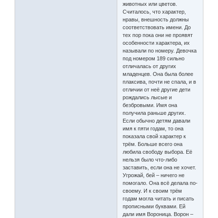
животных или цветов.
Считалось, что характер,
нравы, внешность должны
соответствовать имени. До
тех пор пока они не проявят
особенности характера, их
называли по номеру. Девочка
под номером 189 сильно
отличалась от других
младенцев. Она была более
плаксива, почти не спала, и в
отличии от неё другие дети
рождались лысые и
безбровыми. Имя она
получила раньше других.
Если обычно детям давали
имя к пяти годам, то она
показала свой характер к
трём. Больше всего она
любила свободу выбора. Её
нельзя было что-либо
заставить, если она не хочет.
Угрожай, бей – ничего не
помогало. Она всё делала по-
своему. И к своим трём
годам могла читать и писать
прописными буквами. Ей
дали имя Вороница. Ворон –