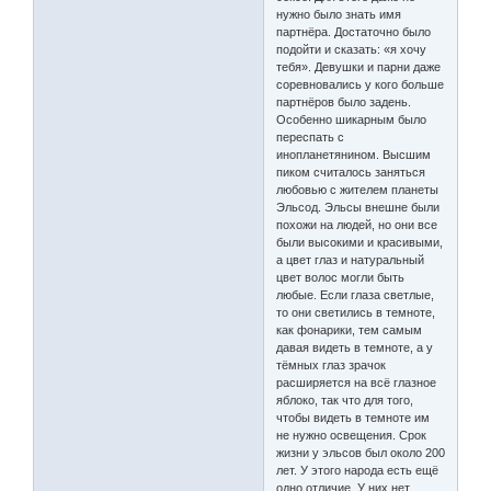
нужно было знать имя
партнёра. Достаточно было
подойти и сказать: «я хочу
тебя». Девушки и парни даже
соревновались у кого больше
партнёров было задень.
Особенно шикарным было
переспать с
инопланетянином. Высшим
пиком считалось заняться
любовью с жителем планеты
Эльсод. Эльсы внешне были
похожи на людей, но они все
были высокими и красивыми,
а цвет глаз и натуральный
цвет волос могли быть
любые. Если глаза светлые,
то они светились в темноте,
как фонарики, тем самым
давая видеть в темноте, а у
тёмных глаз зрачок
расширяется на всё глазное
яблоко, так что для того,
чтобы видеть в темноте им
не нужно освещения. Срок
жизни у эльсов был около 200
лет. У этого народа есть ещё
одно отличие. У них нет