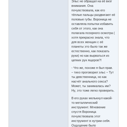
Эльс не обращал на её визг
внимания. Она
почувствовала, как его
тёплые пальцы раздвигают её
половые губы. Вороница не
оставляла попытки избавить
себя от этого, как она
полагала позорного осмотра (
хотя прекрасно знала, что
для всех женщин с её
планеты это было так же
естественно, как показать
руки) но как вырваться из
цепких рук ящеров?!
- Что же, похоже я был прав.
– тихо проговорил эльс – Тут
ты девственница, но как
насчёт анального секса?
Может, ты занималась им?
Ну, это тоже легко проверить.
В его руках мелькнул какой-
то металлический
инструмент. Мгновение
спустя Вороница
почувствовала этот
инструмент в нутрии себя.
Ощущение было