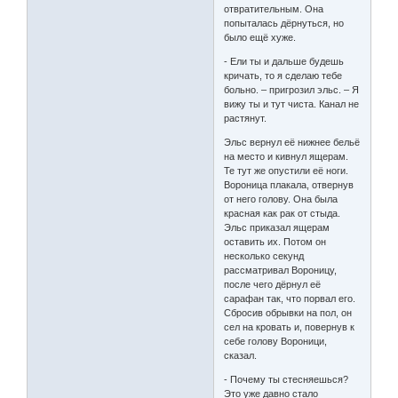
отвратительным. Она
попыталась дёрнуться, но
было ещё хуже.
- Ели ты и дальше будешь
кричать, то я сделаю тебе
больно. – пригрозил эльс. – Я
вижу ты и тут чиста. Канал не
растянут.
Эльс вернул её нижнее бельё
на место и кивнул ящерам.
Те тут же опустили её ноги.
Вороница плакала, отвернув
от него голову. Она была
красная как рак от стыда.
Эльс приказал ящерам
оставить их. Потом он
несколько секунд
рассматривал Вороницу,
после чего дёрнул её
сарафан так, что порвал его.
Сбросив обрывки на пол, он
сел на кровать и, повернув к
себе голову Вороници,
сказал.
- Почему ты стесняешься?
Это уже давно стало