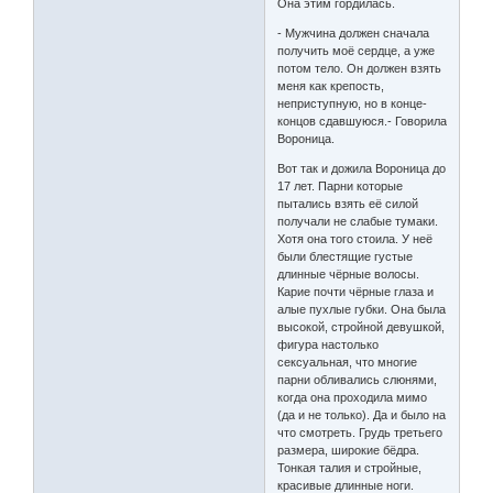
Она этим гордилась.
- Мужчина должен сначала
получить моё сердце, а уже
потом тело. Он должен взять
меня как крепость,
неприступную, но в конце-
концов сдавшуюся.- Говорила
Вороница.
Вот так и дожила Вороница до
17 лет. Парни которые
пытались взять её силой
получали не слабые тумаки.
Хотя она того стоила. У неё
были блестящие густые
длинные чёрные волосы.
Карие почти чёрные глаза и
алые пухлые губки. Она была
высокой, стройной девушкой,
фигура настолько
сексуальная, что многие
парни обливались слюнями,
когда она проходила мимо
(да и не только). Да и было на
что смотреть. Грудь третьего
размера, широкие бёдра.
Тонкая талия и стройные,
красивые длинные ноги.