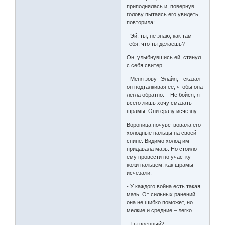
приподнялась и, повернув
голову пытаясь его увидеть,
повторила:
- Эй, ты, не знаю, как там
тебя, что ты делаешь?
Он, улыбнувшись ей, стянул
с себя свитер.
- Меня зовут Элайя, - сказал
он подталкивая её, чтобы она
легла обратно. – Не бойся, я
всего лишь хочу смазать
шрамы. Они сразу исчезнут.
Вороница почувствовала его
холодные пальцы на своей
спине. Видимо холод им
придавала мазь. Но стоило
ему провести по участку
кожи пальцем, как шрамы
исчезали.
- У каждого война есть такая
мазь. От сильных ранений
она не шибко поможет, но
мелкие и средние – легко.
- Ты военный?