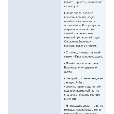
плакать, кричать, но никто не
шелохнулся
Она не знала, сколько
времени прошло, когда
корабль замедлил ход и
остановился. Вскоре дверь
открылась, и вошёл тот
самый красавчик эльс,
который притащил её сюда.
Он окинул Вороницу
насмешливым взглядом.
- Отлично, - сказал он на её
языке. - Просто превосходно.
- Пошёл ты, - прошептала
Вороница, еле сдерживая
дрожь
- Как грубо. Но меня это даже
заводит. Я бы с
удовольствием подмял тебя
под себя прямо сейчас, но
сначала мне нужно кое-что
выяснить.
- Я прекрасно знаю, что ты не
можешь изнасиловать меня
прямо сейчас. У вас есть