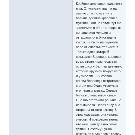
Крейсер медленно подлетел к
ним. Опустился трап, и на
землю спустилось чуть
больше десятка красавцев
мужчин. Они не глядя, тут же
заключили в объятья первых
попавшихся женщин и
оттащили их в ближайшие
кусты. Те были на седьмом
небе от счастья от счастья.
Только один, который
показался Воронице красивее
всех, стоял и разглядывал
оставшихся без пар девушек,
которые кружили вокруг него
и улыбались. Внезапно
взгляд Вороницы встретился
с его и она будто утонула в
его чёрных глазах. Сердце
билось с неистовой силой.
Она ничего такого раньше не
испытывала. Через силу она
оторвала от него взгляд. В
этих красавцах она узнала
эльсов. И прекрасно знала,
что женщина для них хуже
тряпки. Поэтому нужно
бежать от сюда сломя голову.