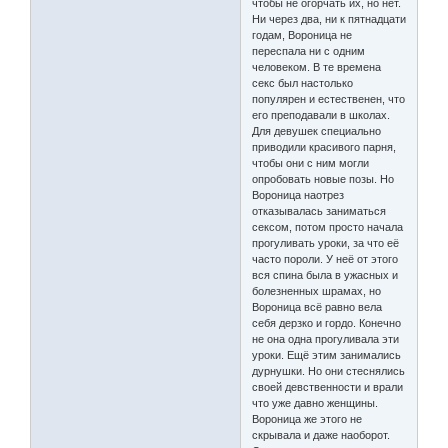
чтобы не огорчать их, но нет.
Ни через два, ни к пятнадцати
годам, Вороница не
переспала ни с одним
человеком. В те времена
секс был настолько
популярен и естественен, что
его преподавали в школах.
Для девушек специально
приводили красивого парня,
чтобы они с ним могли
опробовать новые позы. Но
Вороница наотрез
отказывалась заниматься
сексом, потом просто начала
прогуливать уроки, за что её
часто пороли. У неё от этого
вся спина была в ужасных и
болезненных шрамах, но
Вороница всё равно вела
себя дерзко и гордо. Конечно
не она одна прогуливала эти
уроки. Ещё этим занимались
дурнушки. Но они стеснялись
своей девственности и врали
что уже давно женщины.
Вороница же этого не
скрывала и даже наоборот.