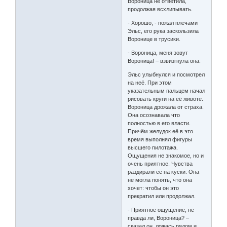
Вороница не ответила,
продолжая всхлипывать.
- Хорошо, - пожал плечами
Эльс, его рука заскользила
Воронице в трусики.
- Вороница, меня зовут
Вороница! – взвизгнула она.
Эльс улыбнулся и посмотрел
на неё. При этом
указательным пальцем начал
рисовать круги на её животе.
Вороница дрожала от страха.
Она осознавала что
полностью в его власти.
Причём желудок её в это
время выполнял фигуры
высшего пилотажа.
Ощущения не знакомое, но и
очень приятное. Чувства
раздирали её на куски. Она
не могла понять, что она
хочет: чтобы он это
прекратил или продолжал.
- Приятное ощущение, не
правда ли, Вороница? –
сказал он, ложась рядом и,