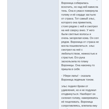
Вороница собиралась
вскочить, но над ней нависла
тень. Она в ужасе повернула
голову и её сердце застыло
от страха. Тот самый эльс,
которого она приметила,
стоял рядом с ней и смотрел
на неё сверху вниз. У него
были светлые волосы и
очень загорелая кожа. Он сел
рядом. Вороница от страха не
могла пошевелиться. эльс
смотрел на неё с
любопытством, нежностью и
страстью. Его рука
заскользила по плану
Вороницы. Она наконец-то
пришла в себя.
- Убери лапы! - сказала
Вороница ледяным тоном.
эльс поднял брови от
удивления, но и не подумал
отодвинуться. Наоборот он
склонил голову, намереваясь
её поцеловать. Вороница
сопротивляясь, влепила ему