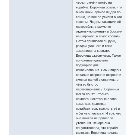
через плечё и понёс на
корабль. Вороница орала, что
было мочи, лупила ящера по
спине, но все её усилия были
тщетны. Ящеры затащили её
на корабль, в какую-то
отдельную комнату и бросили
на широкую, мягкую кровать.
Потом привязали ей руки,
раздвинули ноги и тоже
закрепили на кровати.
Вороница ужаснулась. Такое
положение идеально
подходило для
изнасилования. Сами ящеры
встали в стороне в стороне и
смотря на неё скалились, о
чём то быстро
переговариваясь. Вороница
могла понять, только
немного, некоторые слова,
такие как: красотка,
позабавиться, трахнуть её и
я бы не отказался. И всё, что
она поняла не принесло
утешения. Вскоре она
почувствовала, что корабль
взлетает. Вороница начала