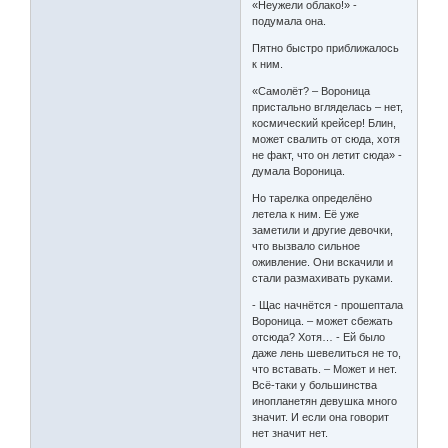
«Неужели облако!» -
подумала она.
Пятно быстро приближалось
к ним.
«Самолёт? – Вороница
пристально вгляделась – нет,
космический крейсер! Блин,
может свалить от сюда, хотя
не факт, что он летит сюда» -
думала Вороница.
Но тарелка определёно
летела к ним. Её уже
заметили и другие девочки,
что вызвало сильное
оживление. Они вскачили и
стали размахивать руками.
- Щас начнётся - прошептала
Вороница. – может сбежать
отсюда? Хотя… - Ей было
даже лень шевелиться не то,
что вставать. – Может и нет.
Всё-таки у большинства
инопланетян девушка много
значит. И если она говорит
нет значит нет.