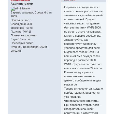
Администратор
Обратился сегодня ко мне
клиент с таким рассказом: он
Зарегистрирован
: Среда, 6 мая,
занимается куплей-продажей
2009г.
игровых вещей. Продал
Приглашений:
0
человеку вещь, тот должен
Сообщений:
320
был расплатится WMR 2000,
Уважение:
[+0/-0]
но вместо этого на кошелек
Позитив:
[+0/-1]
Провел на форуме:
клиента пришло сообщение:
3 дня 16 часов
Здравствуйте, вас
Последний визит:
приветствует WebMoney —
Вторник, 10 сентября, 2024г.
удобное средство для всех
08:02:06
видов расчетов в Сети. На
ваш счет был осуществлен
перевод в размере 2000
WMR. Средства поступят на
ваш счет в течении 24 часов.
Клиент не удосужился
проверить отправителя
данного сообщения и выдал
код к игре.
Теперь интересуется, когда ж
прийдут деньги, ведь сутки
уже прошли?
Что предлагаете ответить?
При проверке отправителя -
кипер позавчерашней
регистрации с аттестатом