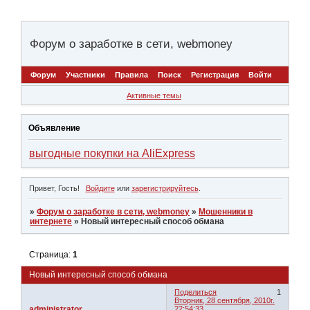
Форум о заработке в сети, webmoney
Форум
Участники
Правила
Поиск
Регистрация
Войти
Активные темы
Объявление
выгодные покупки на AliExpress
Привет, Гость!
Войдите
или
зарегистрируйтесь
.
»
Форум о заработке в сети, webmoney
»
Мошенники в
интернете
»
Новый интересный способ обмана
Страница:
1
Новый интересный способ обмана
Поделиться
1
Вторник, 28 сентября, 2010г.
administrator
22:54:33