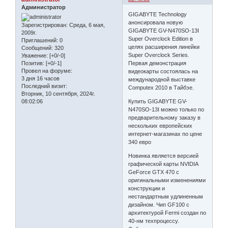
Администратор
GIGABYTE Technology
анонсировала новую
Зарегистрирован
: Среда, 6 мая,
GIGABYTE GV-N470SO-13I
2009г.
Super Overclock Edition в
Приглашений:
0
целях расширения линейки
Сообщений:
320
Super Overclock Series.
Уважение:
[+0/-0]
Первая демонстрация
Позитив:
[+0/-1]
Провел на форуме:
видеокарты состоялась на
3 дня 16 часов
международной выставке
Последний визит:
Computex 2010 в Тайбэе.
Вторник, 10 сентября, 2024г.
Купить GIGABYTE GV-
08:02:06
N470SO-13I можно только по
предварительному заказу в
нескольких европейских
интернет-магазинах по цене
340 евро
Новинка является версией
графической карты NVIDIA
GeForce GTX 470 с
оригинальными изменениями
конструкции и
нестандартным удлиненным
дизайном. Чип GF100 с
архитектурой Fermi создан по
40-нм техпроцессу.