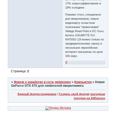
17% энергоэффективнее и
18% холоднее.
Помимо этого, специально
для оверклокеров, новую
видеокарту оснастили
полезными "примочками"
Voltage Read Point и OC Guru.
Купить GIGABYTE GV-
N470SO-13I можно только по
предварительному заказу в
нескольких европейских
интернет-магазинах по цене
340 евро.
0
Страница:
1
»
Форум о заработке в сети, webmoney
»
Компьютер
»
Новая
GeForce GTX 470 для любителей оверклокинга
Единый форум поддержки
|
Создать свой форум
|
выгодные
покупки на AliExpress