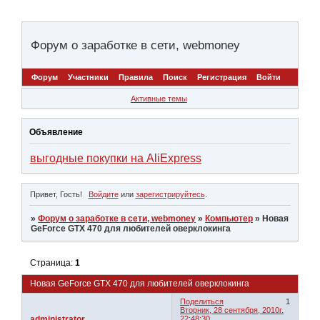
Форум о заработке в сети, webmoney
Форум
Участники
Правила
Поиск
Регистрация
Войти
Активные темы
Объявление
выгодные покупки на AliExpress
Привет, Гость!
Войдите
или
зарегистрируйтесь
.
»
Форум о заработке в сети, webmoney
»
Компьютер
»
Новая
GeForce GTX 470 для любителей оверклокинга
Страница:
1
Новая GeForce GTX 470 для любителей оверклокинга
Поделиться
1
Вторник, 28 сентября, 2010г.
administrator
22:48:30