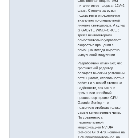
Собственная подсистема
питания имеет формат 12V+2
фазы. Степень загрузки
подсистемы определяется
визуально по специальной
линейке светодиодов. А кулер
GIGABYTE WINDFORCE с
тремя вентиляторами
самостоятельно управляет
скоростью вращения с
помощью метода широтно-
импульсной модуляции.
Разработчики отмечают, что
графический редактор
обладает высоким разгонным
потенциалом, стабильностью
работы и высокой степенью
надёжности, так как они
применили новейший
процесс сортировки GPU
Gauntlet Sorting, что
позволило отобрать только
самые качественные чипы.
По сравнению с
первоначальной
модификацией NVIDIA
GeForce GTX 470, новинка на
12% производительнее, на