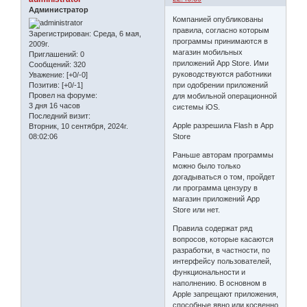
Администратор
Компанией опубликованы
правила, согласно которым
Зарегистрирован
: Среда, 6 мая,
программы принимаются в
2009г.
магазин мобильных
Приглашений:
0
приложений App Store. Ими
Сообщений:
320
руководствуются работники
Уважение:
[+0/-0]
при одобрении приложений
Позитив:
[+0/-1]
Провел на форуме:
для мобильной операционной
3 дня 16 часов
системы iOS.
Последний визит:
Apple разрешила Flash в App
Вторник, 10 сентября, 2024г.
Store
08:02:06
Раньше авторам программы
можно было только
догадываться о том, пройдет
ли программа цензуру в
магазин приложений App
Store или нет.
Правила содержат ряд
вопросов, которые касаются
разработки, в частности, по
интерфейсу пользователей,
функциональности и
наполнению. В основном в
Apple запрещают приложения,
способные явно или косвенно