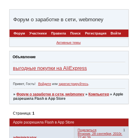
Форум о заработке в сети, webmoney
Форум
Участники
Правила
Поиск
Регистрация
Войти
Активные темы
Объявление
выгодные покупки на AliExpress
Привет, Гость!
Войдите
или
зарегистрируйтесь
.
»
Форум о заработке в сети, webmoney
»
Компьютер
»
Apple
разрешила Flash в App Store
Страница:
1
Apple разрешила Flash в App Store
Поделиться
1
Вторник, 28 сентября, 2010г.
administrator
22:46:39