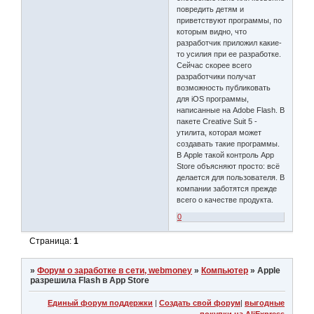
повредить детям и
приветствуют программы, по
которым видно, что
разработчик приложил какие-
то усилия при ее разработке.
Сейчас скорее всего
разработчики получат
возможность публиковать
для iOS программы,
написанные на Adobe Flash. В
пакете Creative Suit 5 -
утилита, которая может
создавать такие программы.
В Apple такой контроль App
Store объясняют просто: всё
делается для пользователя. В
компании заботятся прежде
всего о качестве продукта.
0
Страница:
1
»
Форум о заработке в сети, webmoney
»
Компьютер
»
Apple
разрешила Flash в App Store
Единый форум поддержки
|
Создать свой форум
|
выгодные
покупки на AliExpress