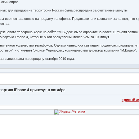
ьский спрос.
енных для продажи на территории России была распродана за считанные минуты
ала все поставленные на продажу телефоны. Представители компании заявляют, что к 
чества.
ж нового телефона Apple на сайте "М.Видео" было оформлено более 15 тысяч заявок на
ю партию iPhone 4, которые были раскуплены менее чем за 10 минут.
раниченное количество телефонов. Однако нынешняя ситуация продемонстрировала, ч
ставок", - отмечает Энрике Фернандес, коммерческий директор компании "М.Видео".
запланирована на середину октября 2010 года.
ртию iPhone 4 привезут в октябре
Единый ф