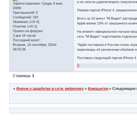
и не смогла удовлетворить покупател
Зарегистрирован
: Среда, 6 мая,
2009г.
Первая партия iPhone 4, предназнач
Приглашений:
0
Сообщений:
320
Всего за 10 минут "М.Видео" распрод
Уважение:
[+0/-0]
Apple менее 10% от заказанного коли
Позитив:
[+0/-1]
Провел на форуме:
На момент официального начала прода
3 дня 16 часов
сеть "М.Видео" подготовила отдельну
Последний визит:
"Apple поставила в Россию очень ог
Вторник, 10 сентября, 2024г.
08:02:06
переговоры об увеличении объёмов по
Поставка следующей партии iPhone 4 
0
Страница:
1
»
Форум о заработке в сети, webmoney
»
Компьютер
»
Следующую па