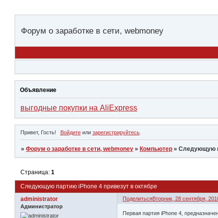
Форум о заработке в сети, webmoney
Объявление
выгодные покупки на AliExpress
Привет, Гость!
Войдите
или
зарегистрируйтесь
.
»
Форум о заработке в сети, webmoney
»
Компьютер
»
Следующую па
Страница:
1
Следующую партию iPhone 4 привезут в октябре
administrator
Поделиться
Вторник, 28 сентября, 2010
Администратор
Первая партия iPhone 4, предназнач