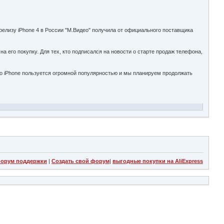
релизу iPhone 4 в России "М.Видео" получила от официального поставщика
 его покупку. Для тех, кто подписался на новости о старте продаж телефона,
то iPhone пользуется огромной популярностью и мы планируем продолжать
орум поддержки
|
Создать свой форум
|
выгодные покупки на AliExpress