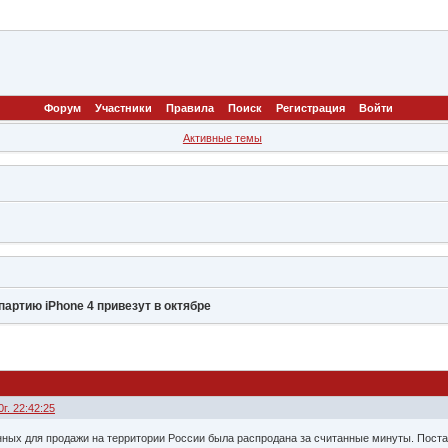
Форум
Участники
Правила
Поиск
Регистрация
Войти
Активные темы
ртию iPhone 4 привезут в октябре
г. 22:42:25
енных для продажи на территории России была распродана за считанные минуты. Пост