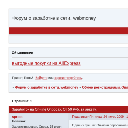
Форум о заработке в сети, webmoney
Объявление
выгодные покупки на AliExpress
Привет, Гость!
Войдите
или
зарегистрируйтесь
.
»
Форум о заработке в сети, webmoney
»
Обмен регистрациями, Опл
Страница:
1
Заработок на On-line Опросах. От 50 Руб. за анкету.
sproot
Поделиться
Пятница, 24 июля, 2009г. 1
Новичок
Один из лучших Он-лайн опросников 
Зарегистрирован
: Среда, 15 июля,