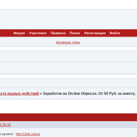
Форум
Участники
Правила
Поиск
Регистрация
Войти
Активные темы
ата разных действий
»
Заработок на On-line Опросах. От 50 Руб. за анкету.
1:56:35
в рунете -
http://1ink.ru/nrq