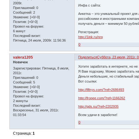
2009г.
Инфа с сайта:
Приглашений:
0
Сообщений:
2
Анкетка – это уникальный проект для
Уважение:
[+0/-0]
российскими и иностранными компани
Позитив:
[+0/-0]
получать деньги – минимум 50 рублей
Провел на форуме:
6 минут
Регистрация:
Последний визит:
http://1ink.ru/nrq
Пятница, 24 июля, 2009г. 11:56:36
0
valera1205
Поделиться
Суббота, 23 июля, 2011г. 0
Новичок
Хотите заработать в интернете, но не 
Зарегистрирован
: Пятница, 8 июля,
Я Вам подскажу. Можно заработать на
2011г.
Деньги небольшие, но стабильный зар
Приглашений:
0
Вот ссылки:
Сообщений:
5
Уважение:
[+0/-0]
http://fiftrys.com/?ref=2686493
Позитив:
[+0/-0]
Провел на форуме:
http://fropee.com/?ref=1166262
2 минуты
Последний визит:
http://gds.su/?ref=2202935
Воскресенье, 31 июля, 2011г.
01:33:54
Всем удачи в заработке!
0
Страница:
1