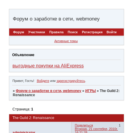
Форум о заработке в сети, webmoney
Форум
Участники
Правила
Поиск
Регистрация
Войти
Активные темы
Объявление
выгодные покупки на AliExpress
Привет, Гость!
Войдите
или
зарегистрируйтесь
.
»
Форум о заработке в сети, webmoney
»
ИГРЫ
»
The Guild 2:
Renaissance
Страница:
1
The Guild 2: Renaissance
Поделиться
1
Вторник, 21 сентября, 2010г.
administrator
16:21:28