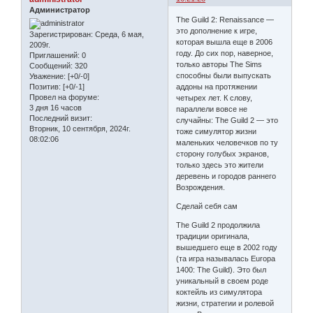
Администратор
The Guild 2: Renaissance —
это дополнение к игре,
Зарегистрирован
: Среда, 6 мая,
которая вышла еще в 2006
2009г.
году. До сих пор, наверное,
Приглашений:
0
только авторы The Sims
Сообщений:
320
способны были выпускать
Уважение:
[+0/-0]
аддоны на протяжении
Позитив:
[+0/-1]
Провел на форуме:
четырех лет. К слову,
3 дня 16 часов
параллели вовсе не
Последний визит:
случайны: The Guild 2 — это
Вторник, 10 сентября, 2024г.
тоже симулятор жизни
08:02:06
маленьких человечков по ту
сторону голубых экранов,
только здесь это жители
деревень и городов раннего
Возрождения.
Сделай себя сам
The Guild 2 продолжила
традиции оригинала,
вышедшего еще в 2002 году
(та игра называлась Europa
1400: The Guild). Это был
уникальный в своем роде
коктейль из симулятора
жизни, стратегии и ролевой