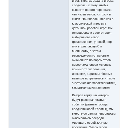
игры. Вкратце задача игрока
сводилась к тому, чтобы
вывести своего персонажа,
что называется, из грязи в
князи. Начиналось все как в
классической и весьма
дотошной ролевой игре: мы
генерировали своего героя,
выбирая его класс
(ремесленник, ученый, вор
или управляющий) и
внешность, а затем
распределяли стартовые
очки опыта по параметрам
персонажа, среди которых
помимо телосложения,
ловкости, харизмы, боевых
навыков встречалась и такие
экзотические характеристики,
как риторика или эмпатия.
Выбрав карту, на которой
будут разворачиваться
события (разные города
средневековой Европы), мы
вместе со своим персонажем
оказывались посреди
живущего своей жизнью
поселения. Здесь герой