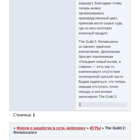
маршрут. Благодаря этому
теперь можно
организовывать
производственный цикл,
приказав везти сырье туда,
где из него изготовят
конечный продукт.
The Guild 2: Renaissance
оставляет приятное
впечатление. Дополнение
бросает поклонникам
«Гильдии» новый вызов, а
главное — хоть как-то
компенсирует отсутствие
полноценной третьей части.
Будем надеяться, что теперь
немцам отступать точно
некуда, и они вскоре
анонсируют The Guild 3.
0
Страница:
1
»
Форум о заработке в сети, webmoney
»
ИГРЫ
»
The Guild 2:
Renaissance