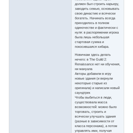
должен был строить карьеру,
заводить семью, основывать
свою династию и всячески
богатеть. Начинать всегда
приходилось в полном
одиночестве и фактически с
нуля: в распоряжении игрока
была лишь небольшая
стартовая сумма и
покосившаяся хибара.
Новичкам здесь делать
нечего: в The Guild 2:
Renaissance нет ни обучения,
ни мануала
Авторы добавили в игру
новые здания (и вернули
некоторые старые из
оригинала) и написали новый
саундтрек
Чтобы выбиться в люди,
существовала масса
возможностей: можно было
торговать, строить и
всячески улучшать здания
(разные в зависимости от
класса персонажа), а потом
управлять ими, получая