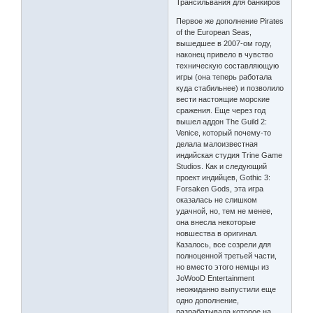
Трансильвания для банкиров
Первое же дополнение Pirates
of the European Seas,
вышедшее в 2007-ом году,
наконец привело в чувство
техническую составляющую
игры (она теперь работала
куда стабильнее) и позволило
вести настоящие морские
сражения. Еще через год
вышел аддон The Guild 2:
Venice, который почему-то
делала малоизвестная
индийская студия Trine Game
Studios. Как и следующий
проект индийцев, Gothic 3:
Forsaken Gods, эта игра
оказалась не слишком
удачной, но, тем не менее,
она внесла некоторые
новшества в оригинал.
Казалось, все созрели для
полноценной третьей части,
но вместо этого немцы из
JoWooD Entertainment
неожиданно выпустили еще
одно дополнение,
разрабатывала которое на