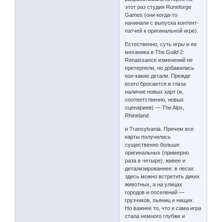
этот раз студия Runeforge
Games (они когда-то
начинали с выпуска контент-
патчей к оригинальной игре).
Естественно, суть игры и ее
механика в The Guild 2:
Renaissance изменений не
претерпели, но добавились
кое-какие детали. Прежде
всего бросается в глаза
наличие новых карт (и,
соответственно, новых
сценариев) — The Alps,
Rhineland
и Transylvania. Причем все
карты получились
существенно больше
оригинальных (примерно
раза в четыре), живее и
детализированнее: в лесах
здесь можно встретить диких
животных, а на улицах
городов и поселений —
грузчиков, пьяниц и нищих.
Но важнее то, что и сама игра
стала немного глубже и