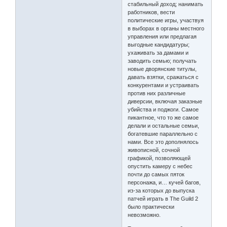
стабильный доход; нанимать
работников, вести
политические игры, участвуя
в выборах в органы местного
управления или предлагая
выгодные кандидатуры;
ухаживать за дамами и
заводить семью; получать
новые дворянские титулы,
давать взятки, сражаться с
конкурентами и устраивать
против них различные
диверсии, включая заказные
убийства и поджоги. Самое
пикантное, что то же самое
делали и остальные семьи,
богатевшие параллельно с
нами. Все это дополнялось
живописной, сочной
графикой, позволяющей
опустить камеру с небес
почти до самых пяток
персонажа, и… кучей багов,
из-за которых до выпуска
патчей играть в The Guild 2
было практически
невозможно.