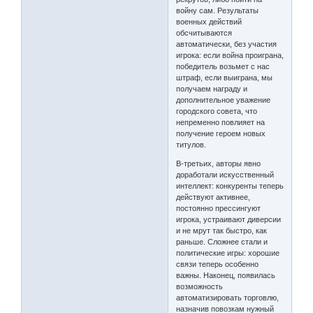
войну сам. Результаты
военных действий
обсчитываются
автоматически, без участия
игрока: если война проиграна,
победитель возьмет с нас
штраф, если выиграна, мы
получаем награду и
дополнительное уважение
городского совета, что
непременно повлияет на
получение героем новых
титулов.
В-третьих, авторы явно
доработали искусственный
интеллект: конкуренты теперь
действуют активнее,
постоянно прессингуют
игрока, устраивают диверсии
и не мрут так быстро, как
раньше. Сложнее стали и
политические игры: хорошие
связи теперь особенно
важны. Наконец, появилась
возможность
автоматизировать торговлю,
назначив повозкам нужный