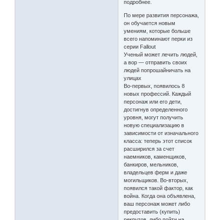
подробнее.
По мере развития персонажа,
он обучается новым
умениям, которые больше
всего напоминают перки из
серии Fallout
Ученый может лечить людей,
а вор — отправить своих
людей попрошайничать на
улицах
Во-первых, появилось 8
новых профессий. Каждый
персонаж или его дети,
достигнув определенного
уровня, могут получить
новую специализацию в
зависимости от изначального
класса: теперь этот список
расширился за счет
наемников, каменщиков,
банкиров, мельников,
владельцев ферм и даже
могильщиков. Во-вторых,
появился такой фактор, как
война. Когда она объявлена,
ваш персонаж может либо
предоставить (купить)
рекрутов, либо пойти на