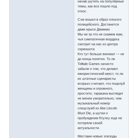
начав шутить на популярные
темы, как все пошло под
откос.
Сэм вошел в образ плохого
полицейского. Достанется
даже крысе Джимми
Мы ни за что не скажем вам,
чья симпатичная мордаха
смотрит на нас из центра
скриншота
Кто тут больше виноват — не
до конца понятно. То ли
Telltale Games начисто
забыли о том, что делают
юмористический квест, то ли
их штатные сценаристы
всерьез считают, что поцелуй
женщины и огромного,
простите, таракана выглядит
не менее уморительно, чем
музыкальный номер
спецслужб из Abe Lincoln
Must Die, а шутки о
пробуждении Ктулху еще не
потеряли своей
актуальности.
Местами новые эпизоды