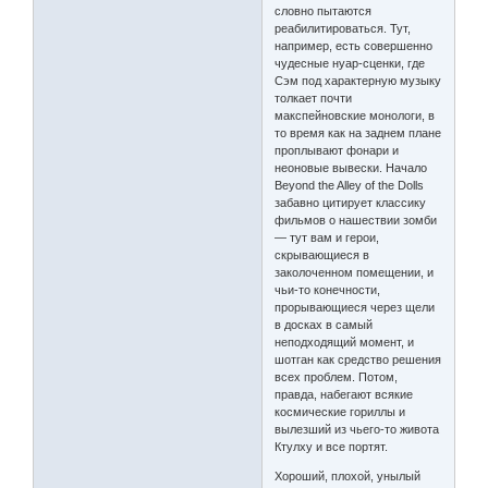
словно пытаются
реабилитироваться. Тут,
например, есть совершенно
чудесные нуар-сценки, где
Сэм под характерную музыку
толкает почти
макспейновские монологи, в
то время как на заднем плане
проплывают фонари и
неоновые вывески. Начало
Beyond the Alley of the Dolls
забавно цитирует классику
фильмов о нашествии зомби
— тут вам и герои,
скрывающиеся в
заколоченном помещении, и
чьи-то конечности,
прорывающиеся через щели
в досках в самый
неподходящий момент, и
шотган как средство решения
всех проблем. Потом,
правда, набегают всякие
космические гориллы и
вылезший из чьего-то живота
Ктулху и все портят.
Хороший, плохой, унылый