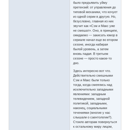
было предъявить уйму
претензий: от управления до
типовой механики, что кочует
из одной серии в другую. Но,
безусловно, главная из них
звучит как «Сэм и Макс уже
не смешат». Оно, в принципе,
ожидаемо — закисать юмор в
сериале начал еще во втором
сезоне, иногда набирая
былой уровень, а затем
вновь падая. В третьем
сезоне — просто какое-то
дно.
Здесь интересно вот что.
Действительно смешными
Сэм и Макс были только
тогда, когда смеялись над
исключительно западными
явлениями: западным
телевидением, западной
политикой, западными,
наконец, социальными
течениями (многие у нас
слышали о саентологии?).
Стоило авторам повернуться
к остальному миру лицом,