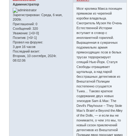
Администратор
Мозг кролика Макса похищен
прямиком из черепной
Зарегистрирован
: Среда, 6 мая,
коробки владельца.
2009г.
Смотритель Музея Не Очень
Приглашений:
0
Естественной Истории
Сообщений:
320
вступает в сговор с
Уважение:
[+0/-0]
инопланетной гориллой.
Позитив:
[+0/-1]
Провел на форуме:
Выращенная в сумрачных
3 дня 16 часов
подземельях армия
Последний визит:
прямоходящих псов в белых
Вторник, 10 сентября, 2024г.
трусах терроризирует
08:02:06
спящий Нью-Йорк. Статуя
Свободы отращивает
щупальца, а над парой
бесстрашных детективов из
Внештатной Полиции
постепенно сгущается
Тьма… Таково краткое
содержание двух новых
эпизодов Sam & Max: The
Devil's Playhouse – They Stole
Max's Brain! и Beyond the Alley
of the Dolls, — и если вы не
понимаете, о чем это мы, то
новый сезон приключений
детективов из Внештатной
Полиции явно проходит мимо