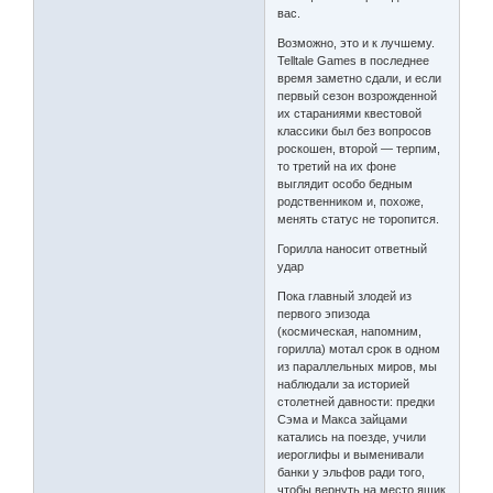
вас.
Возможно, это и к лучшему.
Telltale Games в последнее
время заметно сдали, и если
первый сезон возрожденной
их стараниями квестовой
классики был без вопросов
роскошен, второй — терпим,
то третий на их фоне
выглядит особо бедным
родственником и, похоже,
менять статус не торопится.
Горилла наносит ответный
удар
Пока главный злодей из
первого эпизода
(космическая, напомним,
горилла) мотал срок в одном
из параллельных миров, мы
наблюдали за историей
столетней давности: предки
Сэма и Макса зайцами
катались на поезде, учили
иероглифы и выменивали
банки у эльфов ради того,
чтобы вернуть на место ящик