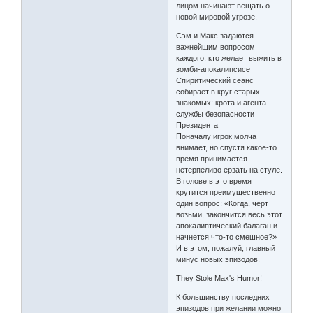
лицом начинают вещать о
новой мировой угрозе.
Сэм и Макс задаются
важнейшим вопросом
каждого, кто желает выжить в
зомби-апокалипсисе
Спиритический сеанс
собирает в круг старых
знакомых: крота и агента
службы безопасности
Президента
Поначалу игрок молча
внимает, но спустя какое-то
время принимается
нетерпеливо ерзать на стуле.
В голове в это время
крутится преимущественно
один вопрос: «Когда, черт
возьми, закончится весь этот
апокалиптический балаган и
начнется что-то смешное?»
И в этом, пожалуй, главный
минус новых эпизодов.
They Stole Max's Humor!
К большинству последних
эпизодов при желании можно