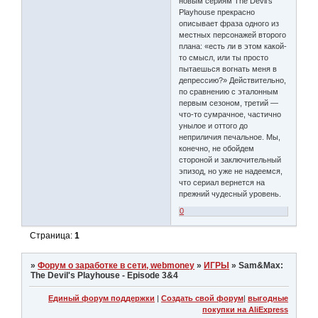
новым сериям The Devil's
Playhouse прекрасно
описывает фраза одного из
местных персонажей второго
плана: «есть ли в этом какой-
то смысл, или ты просто
пытаешься вогнать меня в
депрессию?» Действительно,
по сравнению с эталонным
первым сезоном, третий —
что-то сумрачное, частично
унылое и оттого до
неприличия печальное. Мы,
конечно, не обойдем
стороной и заключительный
эпизод, но уже не надеемся,
что сериал вернется на
прежний чудесный уровень.
0
Страница:
1
»
Форум о заработке в сети, webmoney
»
ИГРЫ
»
Sam&Max:
The Devil's Playhouse - Episode 3&4
Единый форум поддержки
|
Создать свой форум
|
выгодные
покупки на AliExpress