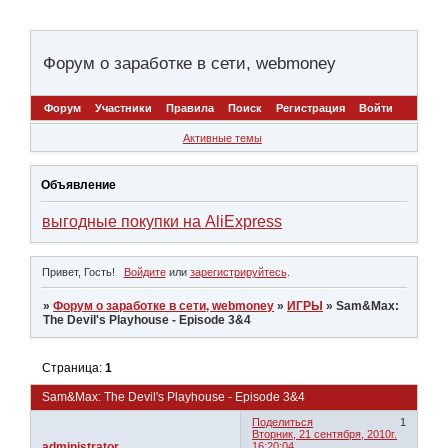
Форум о заработке в сети, webmoney
Форум
Участники
Правила
Поиск
Регистрация
Войти
Активные темы
Объявление
выгодные покупки на AliExpress
Привет, Гость!
Войдите
или
зарегистрируйтесь
.
»
Форум о заработке в сети, webmoney
»
ИГРЫ
»
Sam&Max:
The Devil's Playhouse - Episode 3&4
Страница:
1
Sam&Max: The Devil's Playhouse - Episode 3&4
Поделиться
1
Вторник, 21 сентября, 2010г.
administrator
16:20:04