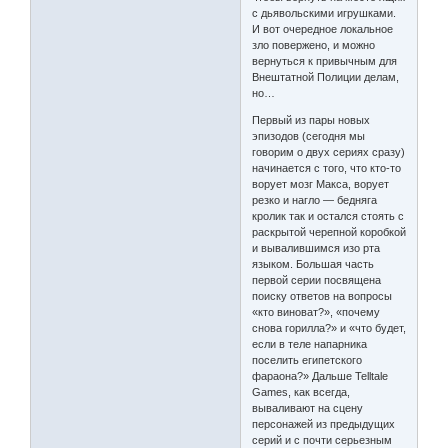
с дьявольскими игрушками.
И вот очередное локальное
зло повержено, и можно
вернуться к привычным для
Внештатной Полиции делам,
но…
Первый из пары новых
эпизодов (сегодня мы
говорим о двух сериях сразу)
начинается с того, что кто-то
ворует мозг Макса, ворует
резко и нагло — бедняга
кролик так и остался стоять с
раскрытой черепной коробкой
и вывалившимся изо рта
языком. Большая часть
первой серии посвящена
поиску ответов на вопросы
«кто виноват?», «почему
снова горилла?» и «что будет,
если в теле напарника
поселить египетского
фараона?» Дальше Telltale
Games, как всегда,
вываливают на сцену
персонажей из предыдущих
серий и с почти серьезным