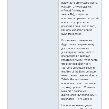
нащупаете его слабое место.
На кого-то нужно давить
(«Ложь! Почему ты
лжешь?!»), кому-то –
пригрозить оружием, а третий
впадет в депрессию и
раскается лишь после того,
как Сэм исполнит серию
нуар-монологов.
К сожалению, интересно
будет только первые минут
десять, после которых
дышащая на ладан карета
превратится в типовую
квестовую тыкву. Хуже всего,
что в оставшейся части
третьего эпизода и Beyond
the Alley of the Dolls целиком
чего-то нового нет вообще, в
Telltale Games отчего-то
продолжают свято верить в
то, что управлять Сэмом и
Максом с помощью
фактически шутерной WASD-
раскладки — это удобно.
Наше отношение к двум