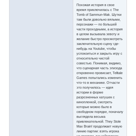
Похожая история в свое
время приключилась с The
Tomb of Sammun-Mak. Шутки
там были довольно вялыми,
персонажи — по большей
части проходными, а история
в целом вызывала зевоту и
желание быстро просмотреть
заключительную сцену где-
нибудь на Youtube, чтобы
успокоиться и закрыть игру с
относительно чистой
совестью. Понимая, видимо,
что сценарная часть эпизода
откровенно провисает, Telltale
Games попытались изменить
что-то в механике. Отчасти
это получилось — идея
истории в форме
разрозненных катушек с
кинопленкой, смотреть
которые можно было в
свободном порядке, поначалу
выглядела весьма
привлекательной. They Stole
Max Brain! продолжает новую
линию партии: взять игрока
не юмором, так геймплеем.