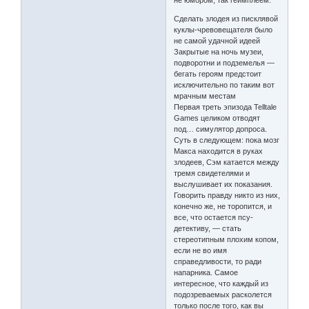
Сделать злодея из писклявой
куклы-чревовещателя было
не самой удачной идеей
Закрытые на ночь музеи,
подворотни и подземелья —
бегать героям предстоит
исключительно по таким вот
мрачным местам
Первая треть эпизода Telltale
Games целиком отводят
под… симулятор допроса.
Суть в следующем: пока мозг
Макса находится в руках
злодеев, Сэм катается между
тремя свидетелями и
выслушивает их показания.
Говорить правду никто из них,
конечно же, не торопится, и
все, что остается псу-
детективу, — стать
стереотипным плохим копом,
если не во имя
справедливости, то ради
напарника. Самое
интересное, что каждый из
подозреваемых расколется
только после того, как вы