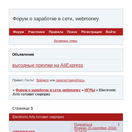
Форум о заработке в сети, webmoney
Форум
Участники
Правила
Поиск
Регистрация
Войти
Активные темы
Объявление
выгодные покупки на AliExpress
Привет, Гость!
Войдите
или
зарегистрируйтесь
.
»
Форум о заработке в сети, webmoney
»
ИГРЫ
»
Electronic
Arts готовит сюрприз
Страница:
1
Electronic Arts готовит сюрприз
Поделиться
1
Вторник, 21 сентября, 2010г.
administrator
16:14:29