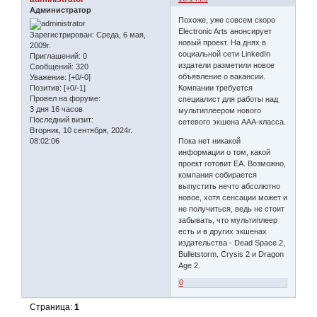
Администратор
Похоже, уже совсем скоро
Electronic Arts анонсирует
Зарегистрирован
: Среда, 6 мая,
новый проект. На днях в
2009г.
социальной сети LinkedIn
Приглашений:
0
издатели разметили новое
Сообщений:
320
объявление о вакансии.
Уважение:
[+0/-0]
Компании требуется
Позитив:
[+0/-1]
Провел на форуме:
специалист для работы над
3 дня 16 часов
мультиплеером нового
Последний визит:
сетевого экшена ААА-класса.
Вторник, 10 сентября, 2024г.
Пока нет никакой
08:02:06
информации о том, какой
проект готовит ЕА. Возможно,
компания собирается
выпустить нечто абсолютно
новое, хотя сенсации может и
не получиться, ведь не стоит
забывать, что мультиплеер
есть и в других экшенах
издательства - Dead Space 2,
Bulletstorm, Crysis 2 и Dragon
Age 2.
0
Страница:
1