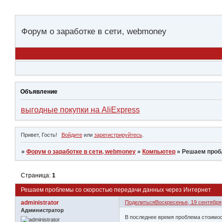
Форум о заработке в сети, webmoney
Объявление
выгодные покупки на AliExpress
Привет, Гость!
Войдите
или
зарегистрируйтесь
.
»
Форум о заработке в сети, webmoney
»
Компьютер
»
Решаем проб
Страница:
1
Решаем проблемы со скоростью передачи данных через Интернет
administrator
Поделиться
Воскресенье, 19 сентября,
Администратор
В последнее время проблема стоимост