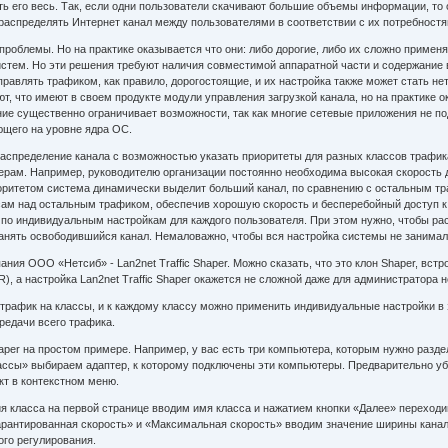
ь его весь. Так, если одни пользователи скачивают большие объемы информации, то 
спределять Интернет канал между пользователями в соответствии с их потребностями
проблемы. Но на практике оказывается что они: либо дорогие, либо их сложно приме
истем. Но эти решения требуют наличия совместимой аппаратной части и содержание 
правлять трафиком, как правило, дорогостоящие, и их настройка также может стать не
, что имеют в своем продукте модули управления загрузкой канала, но на практике о
ие существенно ограничивает возможности, так как многие сетевые приложения не по
ющего на уровне ядра ОС.
аспределение канала с возможностью указать приоритеты для разных классов трафика
ерам. Например, руководителю организации постоянно необходима высокая скорость д
оритетом система динамически выделит больший канал, по сравнению с остальным тр
ам над остальным трафиком, обеспечив хорошую скорость и бесперебойный доступ к п
 по индивидуальным настройкам для каждого пользователя. При этом нужно, чтобы ра
занять освободившийся канал. Немаловажно, чтобы вся настройка системы не занимал
ия ООО «Нетсиб» - Lan2net Traffic Shaper. Можно сказать, что это клон Shaper, встр
), а настройка Lan2net Traffic Shaper окажется не сложной даже для администратора 
сь трафик на классы, и к каждому классу можно применить индивидуальные настройки в 
редачи всего трафика.
haper на простом примере. Например, у вас есть три компьютера, которым нужно разде
«Классы» выбираем адаптер, к которому подключены эти компьютеры. Предварительно у
кт в контекстном меню.
я класса на первой странице вводим имя класса и нажатием кнопки «Далее» переход
Гарантированная скорость» и «Максимальная скорость» вводим значение ширины кана
го регулирования.