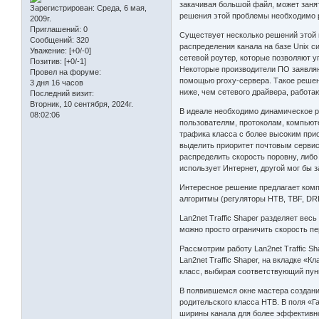
закачивая большой файл, может занят
Зарегистрирован
: Среда, 6 мая,
решения этой проблемы необходимо ра
2009г.
Приглашений:
0
Существует несколько решений этой 
Сообщений:
320
распределения канала на базе Unix с
Уважение:
[+0/-0]
сетевой роутер, которые позволяют у
Позитив:
[+0/-1]
Некоторые производители ПО заявляют
Провел на форуме:
помощью proxy-сервера. Такое решен
3 дня 16 часов
ниже, чем сетевого драйвера, работа
Последний визит:
Вторник, 10 сентября, 2024г.
В идеале необходимо динамическое р
08:02:06
пользователям, протоколам, компьют
трафика класса с более высоким при
выделить приоритет почтовым сервис
распределить скорость поровну, либо
использует Интернет, другой мог бы 
Интересное решение предлагает компан
алгоритмы (регуляторы HTB, TBF, DRR
Lan2net Traffic Shaper разделяет ве
можно просто ограничить скорость пе
Рассмотрим работу Lan2net Traffic S
Lan2net Traffic Shaper, на вкладке 
класс, выбирая соответствующий пун
В появившемся окне мастера создани
родительского класса HTB. В поля «
ширины канала для более эффективно