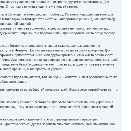
они могут существенно ограничить скорость другим пользователям. Для
. О том, как это лучше сделать – в нашей статье.
нять, либо лишь частично решают проблему. Имеются хорошие решения для
в штате администратора этой системы. Аппаратные решения, как, например,
тривиальной задачей.
казывается, что эта возможность реализована не полностью, например, с
ддерживают непрямой тип подключения и производительность proxy гораздо
 и, собственно, определения классов трафика для разделения: по
оступа в Интернет. Ему устанавливается самый высокий приоритет. Для
афиком с приоритетом ниже. Или другой пример. Нужно иметь возможность
очте. Или, если в интернет одновременно выходят несколько пользователей,
спределение было бы динамическим, то есть если один из пользователей не
а много времени, была простой и удобной.
оенного в ядро Unix систем, только под ОС Windows. В нем реализованы те же
небольшого офиса.
зависимости от потребностей пользователей. Если в этом потребности нет, то
лить поровну канал в 1 Мбайт/сек. Для этого открываем панель управления
бедившись, что у этого адаптера стоит регулятор HTB, добавляем дочерний
им на следующую страницу. На этой странице вводим параметры
ла. При этом рекомендуется задавать значение немного ниже максимальной