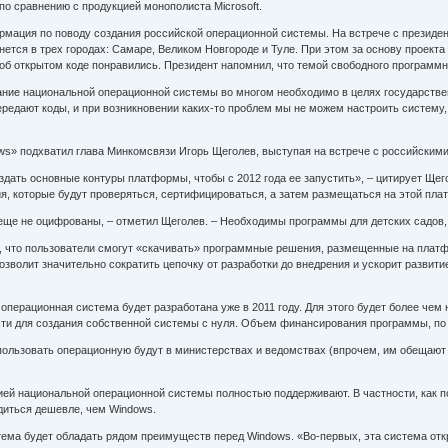
о сравнению с продукцией монополиста Microsoft.
рмация по поводу создания российской операционной системы. На встрече с презид
чнется в трех городах: Самаре, Великом Новгороде и Туле. При этом за основу проект
б открытом коде понравились. Президент напомнил, что темой свободного программно
ание национальной операционной системы во многом необходимо в целях государстве
едают коды, и при возникновении каких-то проблем мы не можем настроить систему, 
ws» подхватил глава Минкомсвязи Игорь Щеголев, выступая на встрече с российским
дать основные контуры платформы, чтобы с 2012 года ее запустить», – цитирует Щ
, которые будут проверяться, сертифицироваться, а затем размещаться на этой плат
 еще не оцифрованы, – отметил Щеголев. – Необходимы программы для детских садов,
, что пользователи смогут «скачивать» программные решения, размещенные на платфо
зволит значительно сократить цепочку от разработки до внедрения и ускорит развит
перационная система будет разработана уже в 2011 году. Для этого будет более чем 
сти для создания собственной системы с нуля. Объем финансирования программы, по
спользовать операционную будут в министерствах и ведомствах (впрочем, им обещают
ей национальной операционной системы полностью поддерживают. В частности, как по
диться дешевле, чем Windows.
ма будет обладать рядом преимуществ перед Windows. «Во-первых, эта система откры