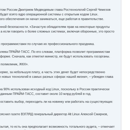
ентом России Дмитрием Медведевым глава Ростехнологий Сергей Чемезов
а будет взято ядро операционной системы с открытым кодом Linux.
го обеспечения он начал заниматься, еще работая в правительстве.
нной безопасности. «Зачастую обладателям прав на некоторые продукты
а если говорить о более сложных системах, включая оборонные, это просто
и программистами по случаю их профессионального праздника.
еголева ПРАЙМ-ТАСС. По его словам, платформа позволит программистам
форме. Сначала, как отметил министр, еe будут использовать госорганы.
 поликлиник, ЖКХ».
рме, за небольшую плату, а часть этих денег будет непосредственно
ие новых технологий в самых разных сферах нашей жизни», – убежден глава
на 90% использован исходный код Linux, поскольку в России практически
 данным ПРАЙМ-ТАСС, составит около 10 млрд рублей в год.
 оставить выбор, переходить ли на новинку или работать на существующих
яснил газете ВЗГЛЯД генеральный директор Alt Linux Алексей Смирнов,
тая, то есть она предполагает возможность тотального аудита, – отмечает