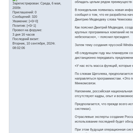
обладать целым рядом преимуществ п
Зарегистрирован
: Среда, 6 мая,
2009г.
В понедельник появилась новая инфо
Приглашений:
0
сообщил о том, что ее разработка на
Сообщений:
320
Дмитрию Медведеву слова Чемезова о
Уважение:
[+0/-0]
Позитив:
[+0/-1]
Как пояснил Дмитрий Медведев, созд
Провел на форуме:
крупных программных компаний не пер
3 дня 16 часов
небезопасно», – пояснил президент.
Последний визит:
Вторник, 10 сентября, 2024г.
Затем тему создания «русской Windo
08:02:06
«В следующем году мы планируем соз
дистанционно передавать предложения
«У нас есть масса функций, которые
По словам Щеголева, предполагается
направляться программистам. «Это по
Минкомсвязи.
Напомним, российская национальная о
отсутствуют кадры, опыт и возможно
Предполагается, что прежде всего и
системах).
Отраслевые эксперты создание Росси
использование последней будет обхо
При этом будущая операционная систе