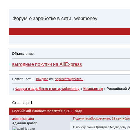
Форум о заработке в сети, webmoney
Объявление
выгодные покупки на AliExpress
Привет, Гость!
Войдите
или
зарегистрируйтесь
.
»
Форум о заработке в сети, webmoney
»
Компьютер
»
Российский W
Страница:
1
Российский Windows появится в 2011 году
administrator
Поделиться
Воскресенье, 19 сентября,
Администратор
В понедельник Дмитрию Медведеву рас