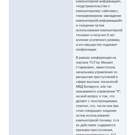
компьютерной информации»,
«подстрекательстве к
компьютерному саботажу»,
«неправомерном завладении
компьютерной информацией»
и «хищении путем
использования компьютерной
техники» и получил 9 лет
колонии усиленного режима,
а его имущество подлежит
конфискации.
В рамках конференции на
портале TUT.by Михаил
Старикович, заместитель
начальника управления по
раскрытию преступлений в
сфере высоких технологий
МВД Беларуси, или так
называемого управления "К",
на мой вопрос о том, что
делают с лохотронщиками,
ответил, что, «если они при
этом совершают хищения
путем использования
компьютерной техники, то в
их действиях содержатся
признаки преступления,
предусмотренного ст. 212