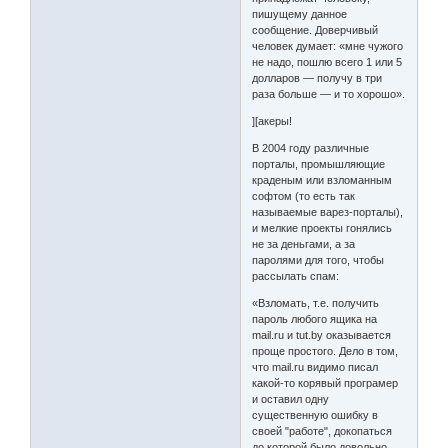
пишущему данное
сообщение. Доверчивый
человек думает: «мне чужого
не надо, пошлю всего 1 или 5
долларов — получу в три
раза больше — и то хорошо».
][акеры!
В 2004 году различные
порталы, промышляющие
краденым или взломанным
софтом (то есть так
называемые варез-порталы),
и мелкие проекты гонялись
не за деньгами, а за
паролями для того, чтобы
рассылать спам:
«Взломать, т.е. получить
пароль любого ящика на
mail.ru и tut.by оказывается
проще простого. Дело в том,
что mail.ru видимо писал
какой-то корявый програмер
и оставил одну
существенную ошибку в
своей "работе", докопаться
до которой было довольно