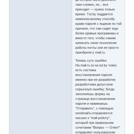
таки сложно, но... все
приходит — нужно только
время. Tut.by поддается
нижеописанному способу
кражи пароля с ящиков по той
причине, что там сидят еще
более кривые програмеры и
вместо того, чтобы самим
написать свою технологию
работы почты они ее просто
приобрели у mail.ru.
Теперь суть ошибки:
На mail.ru (и на tut.by тоже)
есть система
восстановления пароля:
именно при ее разработке
разработчики допустили
серьезную ошибку: Когда
заполняешь форму на
странице восстановления
пароля и нажимаешь
"Отправить", с помощью
sendmail'a отправляется
письмо к "mail-роботу",
который при правильном
сочетании "Вопрос — Ответ"
отправляет пользователю