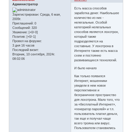
Администратор
Есть масса способов
заработка денег. Наибольшее
Зарегистрирован
: Среда, 6 мая,
количество из них -
2009г.
нелегальные. Особой
Приглашений:
0
категорией нелегальных
Сообщений:
320
способов является лохотрон,
Уважение:
[+0/-0]
который также
Позитив:
[+0/-1]
Провел на форуме:
подразделяется на
3 дня 16 часов
составные. У лохотрона в
Последний визит:
Интернете также есть масса
Вторник, 10 сентября, 2024г.
схем и постоянно
08:02:06
развивающихся технологий.
И было начало
Как только появился
Интернет, мошенники
увидели в нем новое
перспективное и
безграничное пространство
для лохотрона. Мало того, что
за «бесплатный Интернет»,
«генератор паролей» и т.п.
пользователь платил деньги,
так еще и получал чаще
всего трояна или вирус.
Пользователи становились