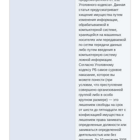
Уголовного кодекса». Данная
статья предусматривает
хищение имущества путем
изменения информации,
обрабатываемой в
компьютерной системе,
хранящейся на машинных
носителях или передаваемой
по сетям передачи данных
либо путем введения в
компьютерную систему
ложной информации.
Согласно Уголовному
кодексу РБ самое суровое
наказание, которое вы
можете понести (при
условии, что преступление
совершено организованной
группой либо в особо
крупном размере) — это
лишением свободы на срок
от шести до пятнадцати лет с
конфискацией имущества и
лишением права занимать
определенные должности или
заниматься определенной
деятельностью или без
лишения. За 10 месяцев 2005