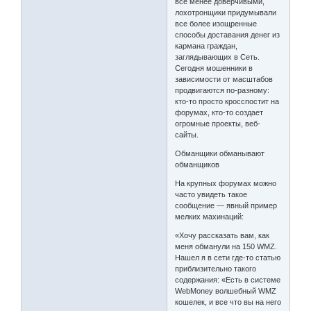
все менее доверчивыми,
лохотронщики придумывали
все более изощренные
способы доставания денег из
кармана граждан,
заглядывающих в Сеть.
Сегодня мошенники в
зависимости от масштабов
продвигаются по-разному:
кто-то просто кросспостит на
форумах, кто-то создает
огромные проекты, веб-
сайты.
Обманщики обманывают
обманщиков
На крупных форумах можно
часто увидеть такое
сообщение — явный пример
мелких махинаций:
«Хочу рассказать вам, как
меня обманули на 150 WMZ.
Нашел я в сети где-то статью
приблизительно такого
содержания: «Есть в системе
WebMoney волшебный WMZ
кошелек, и все что вы на него