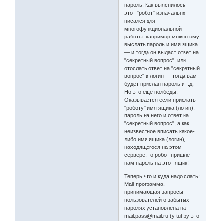
пароль. Как выяснилось —
этот "робот" изначально
писался для
многофункциональной
работы: например можно ему
выслать пароль и имя ящика
— и тогда он выдаст ответ на
"секретный вопрос", или
отослать ответ на "секретный
вопрос" и логин — тогда вам
будет прислан пароль и т.д.
Но это еще полбеды.
Оказывается если прислать
"роботу" имя ящика (логин),
пароль на него и ответ на
"секретный вопрос", а как
неизвестное вписать какое-
либо имя ящика (логин),
находящегося на этом
сервере, то робот пришлет
нам пароль на этот ящик!
Теперь что и куда надо слать:
Mail-программа,
принимающая запросы
пользователей о забытых
паролях установлена на
mail.pass@mail.ru (у tut.by это