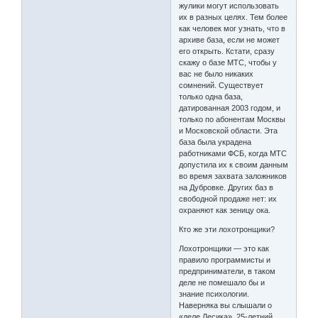
жулики могут использовать
их в разных целях. Тем более
как человек мог узнать, что в
архиве база, если не может
его открыть. Кстати, сразу
скажу о базе МТС, чтобы у
вас не было никаких
сомнений. Существует
только одна база,
датированная 2003 годом, и
только по абонентам Москвы
и Московской области. Эта
база была украдена
работниками ФСБ, когда МТС
допустила их к своим данным
во время захвата заложников
на Дубровке. Других баз в
свободной продаже нет: их
охраняют как зеницу ока.
Кто же эти лохотронщики?
Лохотронщики — это как
правило программисты и
предприниматели, в таком
деле не помешало бы и
знание психологии.
Наверняка вы слышали о
«деле Лесика». 25-летний