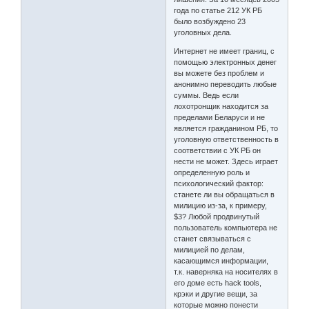
года по статье 212 УК РБ
было возбуждено 23
уголовных дела.
Интернет не имеет границ, с
помощью электронных денег
вы можете без проблем и
анонимно переводить любые
суммы. Ведь если
лохотронщик находится за
пределами Беларуси и не
является гражданином РБ, то
уголовную ответственность в
соответствии с УК РБ он
нести не может. Здесь играет
определенную роль и
психологический фактор:
станете ли вы обращаться в
милицию из-за, к примеру,
$3? Любой продвинутый
пользователь компьютера не
станет связываться с
милицией по делам,
касающимся информации,
т.к. наверняка на носителях в
его доме есть hack tools,
крэки и другие вещи, за
которые можно понести