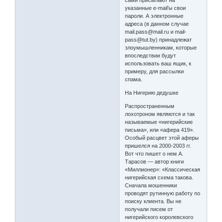
указанные e-mail’ы свои
пароли. А электронные
адреса (в данном случае
mail.pass@mail.ru и mail-
pass@tut.by) принадлежат
злоумышленникам, которые
впоследствии будут
использовать ваш ящик, к
примеру, для рассылки
спама.
На Нигерию дедушке
Распространенным
лохотроном являются и так
называемые «нигерийские
письма», или «афера 419».
Особый расцвет этой аферы
пришелся на 2000-2003 гг.
Вот что пишет о нем А.
Тарасов — автор книги
«Миллионер»: «Классическая
нигерийская схема такова.
Сначала мошенники
проводят рутинную работу по
поиску клиента. Вы не
получали писем от
нигерийского королевского