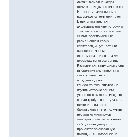
дома? Возможно, скоро
получите. Ведь по почте и по
Интернету такие письма
рассылаются сотнями тысяч.
В них описываются
душещипательные истории о
том, как члены королевской
семьи, обеспокоенные
размещением своих
капиталов, ищут честных
партнеров, чтобы
использовать их счета для
перевода денег за границу.
Разумеется, вашу фирму они
выбрали не случайно, а по
совету известных
международных
консультантов, тщательно
изучив историю вашего
успешного бизнеса. Все, что
от вас требуется, — указать
реквизиты вашего
банковского счета, получить
несколько миллионов
долларов и честно оставить
себе десять-двадцать
процентов за оказанную
помощь…» Подробнее на