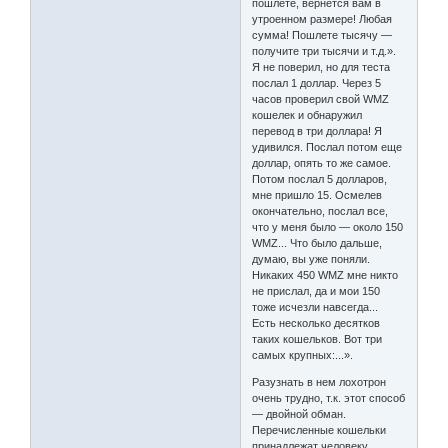
пошлете, вернется вам в
утроенном размере! Любая
сумма! Пошлете тысячу —
получите три тысячи и т.д.».
Я не поверил, но для теста
послал 1 доллар. Через 5
часов проверил свой WMZ
кошелек и обнаружил
перевод в три доллара! Я
удивился. Послал потом еще
доллар, опять то же самое.
Потом послал 5 долларов,
мне пришло 15. Осмелев
окончательно, послал все,
что у меня было — около 150
WMZ... Что было дальше,
думаю, вы уже поняли.
Никаких 450 WMZ мне никто
не прислал, да и мои 150
тоже исчезли навсегда...
Есть несколько десятков
таких кошельков. Вот три
самых крупных:...».
Разузнать в нем лохотрон
очень трудно, т.к. этот способ
— двойной обман.
Перечисленные кошельки
принадлежат человеку,