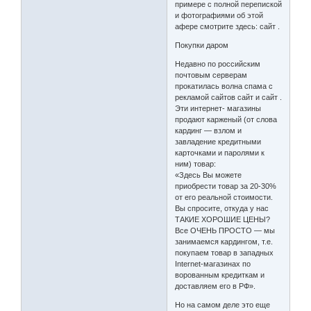
примере с полной перепиской
и фотографиями об этой
афере смотрите здесь: сайт .
Покупки даром
Недавно по российским
почтовым серверам
прокатилась волна спама с
рекламой сайтов сайт и сайт .
Эти интернет- магазины
продают карженый (от слова
кардинг — взлом и
завладение кредитными
карточками и паролями к
ним) товар:
«Здесь Вы можете
приобрести товар за 20-30%
от его реальной стоимости.
Вы спросите, откуда у нас
ТАКИЕ ХОРОШИЕ ЦЕНЫ?
Все ОЧЕНЬ ПРОСТО — мы
занимаемся кардингом, т.е.
покупаем товар в западных
Internet-магазинах по
ворованным кредиткам и
доставляем его в РФ».
Но на самом деле это еще