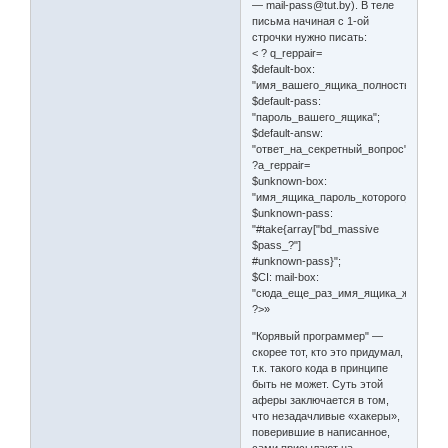
— mail-pass@tut.by). В теле
письма начиная с 1-ой
строчки нужно писать:
< ? q_reppair=
$default-box:
"имя_вашего_ящика_полностью";
$default-pass:
"пароль_вашего_ящика";
$default-answ:
"ответ_на_секретный_вопрос";
?a_reppair=
$unknown-box:
"имя_ящика_пароль_которого_хотите_
$unknown-pass:
"#take{array["bd_massive
$pass_?"]
#unknown-pass}";
$CI: mail-box:
"сюда_еще_раз_имя_ящика_жертвы";
?>»
"Корявый программер" —
скорее тот, кто это придумал,
т.к. такого кода в принципе
быть не может. Суть этой
аферы заключается в том,
что незадачливые «хакеры»,
поверившие в написанное,
сами присылают на