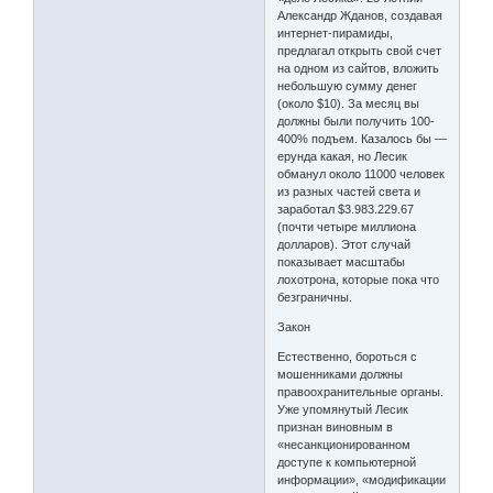
Александр Жданов, создавая
интернет-пирамиды,
предлагал открыть свой счет
на одном из сайтов, вложить
небольшую сумму денег
(около $10). За месяц вы
должны были получить 100-
400% подъем. Казалось бы —
ерунда какая, но Лесик
обманул около 11000 человек
из разных частей света и
заработал $3.983.229.67
(почти четыре миллиона
долларов). Этот случай
показывает масштабы
лохотрона, которые пока что
безграничны.
Закон
Естественно, бороться с
мошенниками должны
правоохранительные органы.
Уже упомянутый Лесик
признан виновным в
«несанкционированном
доступе к компьютерной
информации», «модификации