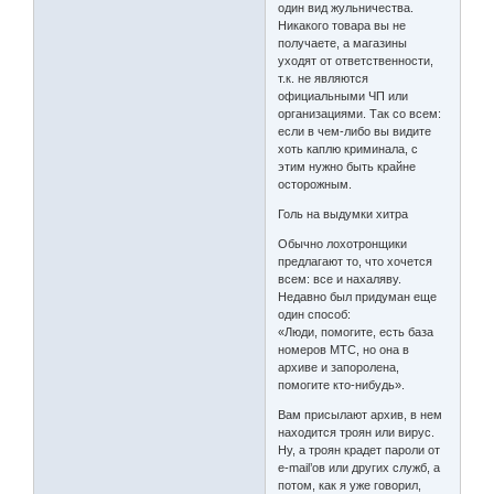
один вид жульничества.
Никакого товара вы не
получаете, а магазины
уходят от ответственности,
т.к. не являются
официальными ЧП или
организациями. Так со всем:
если в чем-либо вы видите
хоть каплю криминала, с
этим нужно быть крайне
осторожным.
Голь на выдумки хитра
Обычно лохотронщики
предлагают то, что хочется
всем: все и нахаляву.
Недавно был придуман еще
один способ:
«Люди, помогите, есть база
номеров МТС, но она в
архиве и запоролена,
помогите кто-нибудь».
Вам присылают архив, в нем
находится троян или вирус.
Ну, а троян крадет пароли от
e-mail’ов или других служб, а
потом, как я уже говорил,