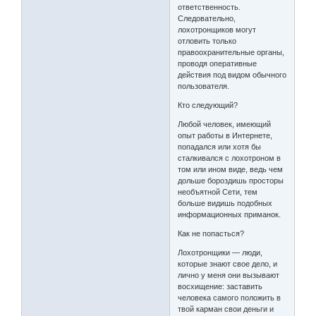
ответственность.
Следовательно,
лохотронщиков могут
отловить только
правоохранительные органы,
проводя оперативные
действия под видом обычного
пользователя.
Кто следующий?
Любой человек, имеющий
опыт работы в Интернете,
попадался или хотя бы
сталкивался с лохотроном в
том или ином виде, ведь чем
дольше бороздишь просторы
необъятной Сети, тем
больше видишь подобных
информационных приманок.
Как не попасться?
Лохотронщики — люди,
которые знают свое дело, и
лично у меня они вызывают
восхищение: заставить
человека самого положить в
твой карман свои деньги и