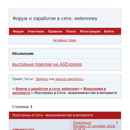
Форум о заработке в сети, webmoney
Форум
Участники
Правила
Поиск
Регистрация
Войти
Активные темы
Объявление
выгодные покупки на AliExpress
Привет, Гость!
Войдите
или
зарегистрируйтесь
.
»
Форум о заработке в сети, webmoney
»
Мошенники в
интернете
»
Лохотроны в Сети - мошенничество в интернете
Страница:
1
Лохотроны в Сети - мошенничество в интернете
Поделиться
1
Пятница, 17 сентября, 2010г.
administrator
09:34:34