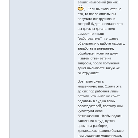
ваших намерений (во как !
). Если вы "клюнете" на
это, то после оплаты вы
получите инструкцию, в
которой будет написано, что
вы должны делать тоже
самое что и ваш
"работодатель", т.е. даете
объявления о работе на дому,
заработке в интернете,
обработке писем на дому,
...затем отвечаете на
запросы, после получения
денег высылаете такую же
"инструкцию".
Вот такая схема
мошенничества. Схема эта
до сих пор работает лишь
потому, что никто не хочет
подавать в суд на таких
работодателей, поэтому они
чувствуют себя
безнаказанно. Чтобы подать
заявление в суд, нужно
время на разборки,
деньги....как правило больше
чем отданные мошенникам,