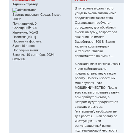
Администратор
В интернете можно часто
увидеть очень заманчивые
Зарегистрирован
: Среда, 6 мая,
предложения такого типа :
2009г.
Организации требуются
Приглашений:
0
сотрудники, для обработки
Сообщений:
320
писем на дому, возраст пол
Уважение:
[+0/-0]
значения не имеют.
Позитив:
[+0/-1]
Провел на форуме:
Заработок от 300 $. Важно
3 дня 16 часов
наличие компьютера и
Последний визит:
интернета. Заявки
Вторник, 10 сентября, 2024г.
принимаются на емейл ......
08:02:06
К сожалению я не знаю чтобы
ктото действительно
предлагал реальную такую
работу. Во всех известных
мне случаях - это
МОШЕННИЧЕСТВО. После
того как вы отправите заявку,
вам прийдет письмо, в
котором будет предлагаться
сделать оплату за
"материалы", необходимые
для работы.... или оплату за
инструкции....или
регистрационный взнос,
подтверждающий честность