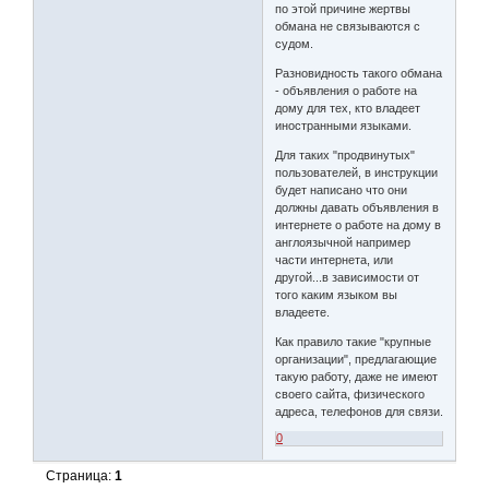
по этой причине жертвы
обмана не связываются с
судом.
Разновидность такого обмана
- объявления о работе на
дому для тех, кто владеет
иностранными языками.
Для таких "продвинутых"
пользователей, в инструкции
будет написано что они
должны давать объявления в
интернете о работе на дому в
англоязычной например
части интернета, или
другой...в зависимости от
того каким языком вы
владеете.
Как правило такие "крупные
организации", предлагающие
такую работу, даже не имеют
своего сайта, физического
адреса, телефонов для связи.
0
Страница:
1