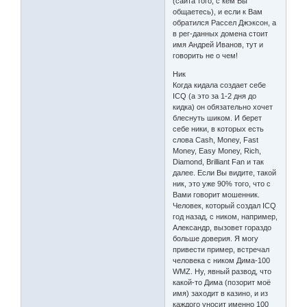
(сайта того, с кем Вы
общаетесь), и если к Вам
обратился Рассел Джэксон, а
в рег-данных домена стоит
имя Андрей Иванов, тут и
говорить не о чем!
Ник
Когда кидала создает себе
ICQ (а это за 1-2 дня до
кидка) он обязательно хочет
блеснуть шиком. И берет
себе ники, в которых есть
слова Cash, Money, Fast
Money, Easy Money, Rich,
Diamond, Brilliant Fan и так
далее. Если Вы видите, такой
ник, это уже 90% того, что с
Вами говорит мошенник.
Человек, который создал ICQ
год назад, с ником, например,
Александр, вызовет гораздо
больше доверия. Я могу
привести пример, встречал
человека с ником Дима-100
WMZ. Ну, явный развод, что
какой-то Дима (позорит моё
имя) заходит в казино, и из
каждого уносит именно 100