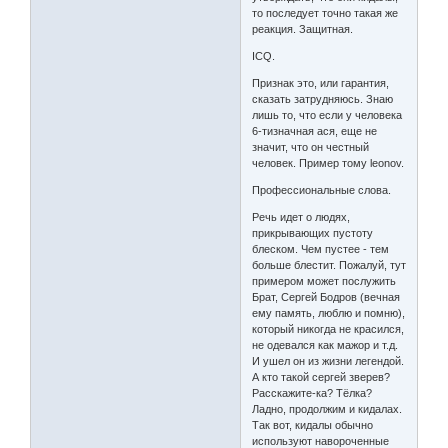
то последует точно такая же
реакция. Защитная.
ICQ.
Признак это, или гарантия,
сказать затрудняюсь. Знаю
лишь то, что если у человека
6-тизначная ася, еще не
значит, что он честный
человек. Пример тому leonov.
Профессиональные слова.
Речь идет о людях,
прикрывающих пустоту
блеском. Чем пустее - тем
больше блестит. Пожалуй, тут
примером может послужить
Брат, Сергей Бодров (вечная
ему память, люблю и помню),
который никогда не красился,
не одевался как мажор и т.д.
И ушел он из жизни легендой.
А кто такой сергей зверев?
Расскажите-ка? Тёлка?
Ладно, продолжим и кидалах.
Так вот, кидалы обычно
используют навороченные