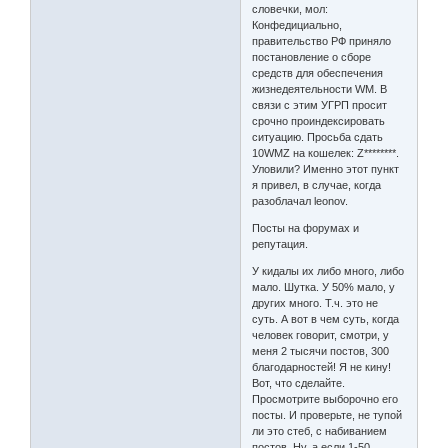
словечки, мол:
Конфедициально,
правительство РФ приняло
постановление о сборе
средств для обеспечения
жизнедеятельности WM. В
связи с этим УГРП просит
срочно проиндексировать
ситуацию. Просьба сдать
10WMZ на кошелек: Z********.
Уловили? Именно этот пункт
я привел, в случае, когда
разоблачал leonov.
Посты на форумах и
репутация.
У кидалы их либо много, либо
мало. Шутка. У 50% мало, у
других много. Т.ч. это не
суть. А вот в чем суть, когда
человек говорит, смотри, у
меня 2 тысячи постов, 300
благодарностей! Я не кину!
Вот, что сделайте.
Просмотрите выборочно его
посты. И проверьте, не тупой
ли это стеб, с набиванием
постов. Ну, а если 1-50