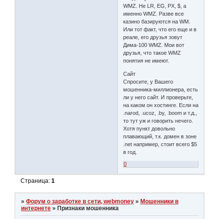
WMZ. Не LR, EG, PX, $, а
именно WMZ. Разве все
казино базируются на WM.
Или тот факт, что его еще и в
реале, его друзья зовут
Дима-100 WMZ. Мои вот
друзья, что такое WMZ
понятия не имеют.
Сайт
Спросите, у Вашего
мошенника-миллионера, есть
ли у него сайт. И проверьте,
на каком он хостинге. Если на
.narod, .ucoz, .by, .boom и т.д.,
то тут уж и говорить нечего.
Хотя пункт довольно
плавающий, т.к. домен в зоне
.net например, стоит всего $5
в год.
0
Страница:
1
»
Форум о заработке в сети, webmoney
»
Мошенники в
интернете
»
Признаки мошенника