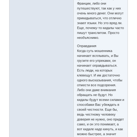
Франции, либо они
путешествуют, так как у них
очень много денег. Они могут
прикидываться, что отлично
знают языки. Но это вряд ли.
Еще, почему-то кидалы часто
пишут транслитом. Просто
необъяснимо.
Оправдания
Когда суть мошенника
начинает всплывать, и Вы
грузите его упреками, он
начинает оправдываться.
Есть люди, на которых
клевещут. И им достаточно
одного высказывания, чтобы
отмести все подозрения.
Либо они даже внимания
обращать не будут. Но
кидалы будут всеми силами и
способами Вас убеждать в
своей честности. Еще бы,
ведь честному человеку
доверия не нужно, оно придет
само, и он это понимает, а
вот кидале надо кинуть, и как
можно быстрее, а значит