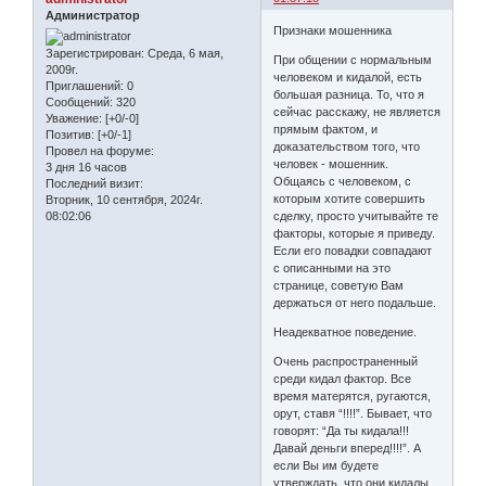
Администратор
Признаки мошенника
Зарегистрирован
: Среда, 6 мая,
При общении с нормальным
2009г.
человеком и кидалой, есть
Приглашений:
0
большая разница. То, что я
Сообщений:
320
сейчас расскажу, не является
Уважение:
[+0/-0]
прямым фактом, и
Позитив:
[+0/-1]
доказательством того, что
Провел на форуме:
человек - мошенник.
3 дня 16 часов
Общаясь с человеком, с
Последний визит:
которым хотите совершить
Вторник, 10 сентября, 2024г.
сделку, просто учитывайте те
08:02:06
факторы, которые я приведу.
Если его повадки совпадают
с описанными на это
странице, советую Вам
держаться от него подальше.
Неадекватное поведение.
Очень распространенный
среди кидал фактор. Все
время матерятся, ругаются,
орут, ставя “!!!!”. Бывает, что
говорят: “Да ты кидала!!!
Давай деньги вперед!!!!”. А
если Вы им будете
утверждать, что они кидалы,