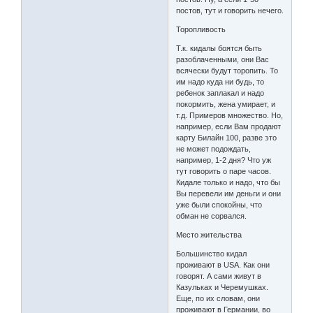
постов, тут и говорить нечего.
Торопливость
Т.к. кидалы боятся быть
разоблаченными, они Вас
всячески будут торопить. То
им надо куда ни будь, то
ребенок заплакал и надо
покормить, жена умирает, и
т.д. Примеров множество. Но,
например, если Вам продают
карту Билайн 100, разве это
не может подождать,
например, 1-2 дня? Что уж
тут говорить о паре часов.
Кидале только и надо, что бы
Вы перевели им деньги и они
уже были спокойны, что
обман не сорвался.
Место жительства
Большинство кидал
проживают в USA. Как они
говорят. А сами живут в
Казульках и Черемушках.
Еще, по их словам, они
проживают в Германии, во