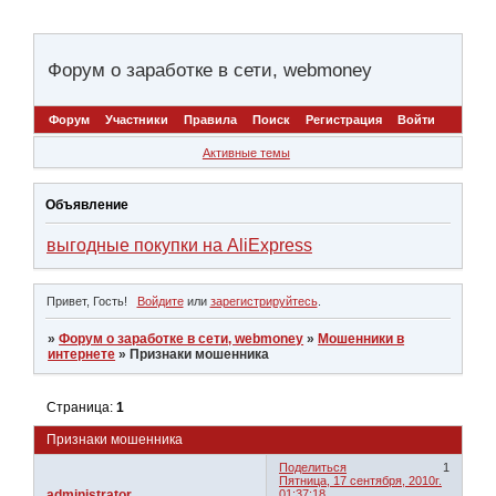
Форум о заработке в сети, webmoney
Форум
Участники
Правила
Поиск
Регистрация
Войти
Активные темы
Объявление
выгодные покупки на AliExpress
Привет, Гость!
Войдите
или
зарегистрируйтесь
.
»
Форум о заработке в сети, webmoney
»
Мошенники в
интернете
»
Признаки мошенника
Страница:
1
Признаки мошенника
Поделиться
1
Пятница, 17 сентября, 2010г.
administrator
01:37:18