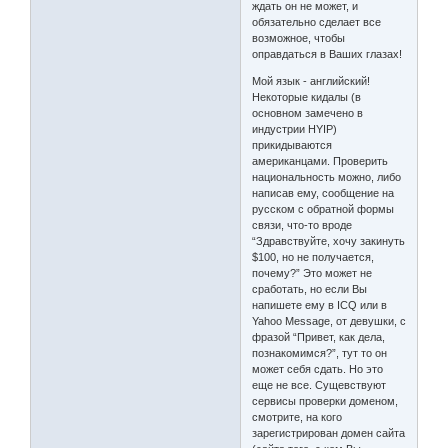
ждать он не может, и
обязательно сделает все
возможное, чтобы
оправдаться в Ваших глазах!
Мой язык - английский!
Некоторые кидалы (в
основном замечено в
индустрии HYIP)
прикидываются
американцами. Проверить
национальность можно, либо
написав ему, сообщение на
русском с обратной формы
связи, что-то вроде
“Здравствуйте, хочу закинуть
$100, но не получается,
почему?” Это может не
сработать, но если Вы
напишете ему в ICQ или в
Yahoo Message, от девушки, с
фразой “Привет, как дела,
познакомимся?”, тут то он
может себя сдать. Но это
еще не все. Сущевствуют
сервисы проверки доменом,
смотрите, на кого
зарегистрирован домен сайта