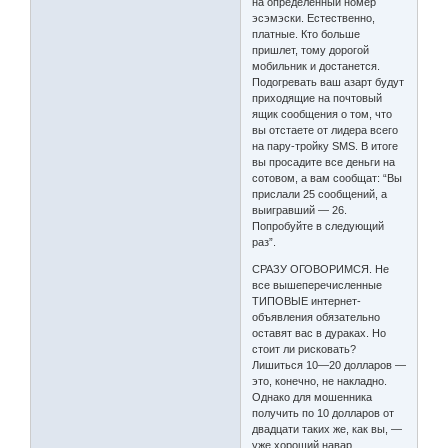
на определенный номер
эсэмэски. Естественно,
платные. Кто больше
пришлет, тому дорогой
мобильник и достанется.
Подогревать ваш азарт будут
приходящие на почтовый
ящик сообщения о том, что
вы отстаете от лидера всего
на пару-тройку SMS. В итоге
вы просадите все деньги на
сотовом, а вам сообщат: “Вы
прислали 25 сообщений, а
выигравший — 26.
Попробуйте в следующий
раз”.
СРАЗУ ОГОВОРИМСЯ. Не
все вышеперечисленные
ТИПОВЫЕ интернет-
объявления обязательно
оставят вас в дураках. Но
стоит ли рисковать?
Лишиться 10—20 долларов —
это, конечно, не накладно.
Однако для мошенника
получить по 10 долларов от
двадцати таких же, как вы, —
уже хороший навар.