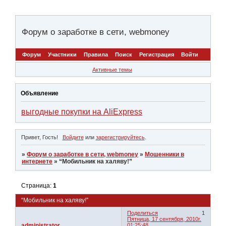
Форум о заработке в сети, webmoney
Форум
Участники
Правила
Поиск
Регистрация
Войти
Активные темы
Объявление
выгодные покупки на AliExpress
Привет, Гость!
Войдите
или
зарегистрируйтесь
.
»
Форум о заработке в сети, webmoney
»
Мошенники в
интернете
»
“Мобильник на халяву!”
Страница:
1
“Мобильник на халяву!”
Поделиться
1
Пятница, 17 сентября, 2010г.
administrator
01:25:48