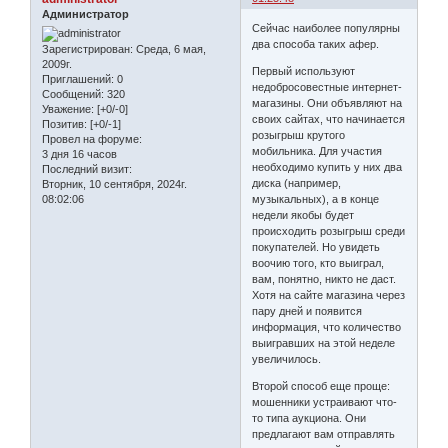
Администратор
Сейчас наиболее популярны
два способа таких афер.
Зарегистрирован
: Среда, 6 мая,
2009г.
Первый используют
Приглашений:
0
недобросовестные интернет-
Сообщений:
320
магазины. Они объявляют на
Уважение:
[+0/-0]
своих сайтах, что начинается
Позитив:
[+0/-1]
розыгрыш крутого
Провел на форуме:
мобильника. Для участия
3 дня 16 часов
необходимо купить у них два
Последний визит:
диска (например,
Вторник, 10 сентября, 2024г.
музыкальных), а в конце
08:02:06
недели якобы будет
происходить розыгрыш среди
покупателей. Но увидеть
воочию того, кто выиграл,
вам, понятно, никто не даст.
Хотя на сайте магазина через
пару дней и появится
информация, что количество
выигравших на этой неделе
увеличилось.
Второй способ еще проще:
мошенники устраивают что-
то типа аукциона. Они
предлагают вам отправлять