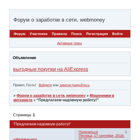
Форум о заработке в сети, webmoney
Форум
Участники
Правила
Поиск
Регистрация
Войти
Активные темы
Объявление
выгодные покупки на AliExpress
Привет, Гость!
Войдите
или
зарегистрируйтесь
.
»
Форум о заработке в сети, webmoney
»
Мошенники в
интернете
»
“Предлагаем надомную работу!”
Страница:
1
“Предлагаем надомную работу!”
Поделиться
1
Пятница, 17 сентября, 2010г.
administrator
01:25:11