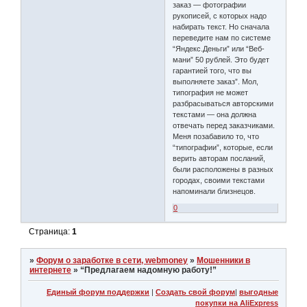
заказ — фотографии
рукописей, с которых надо
набирать текст. Но сначала
переведите нам по системе
“Яндекс.Деньги” или “Веб-
мани” 50 рублей. Это будет
гарантией того, что вы
выполняете заказ”. Мол,
типография не может
разбрасываться авторскими
текстами — она должна
отвечать перед заказчиками.
Меня позабавило то, что
“типографии”, которые, если
верить авторам посланий,
были расположены в разных
городах, своими текстами
напоминали близнецов.
0
Страница:
1
»
Форум о заработке в сети, webmoney
»
Мошенники в
интернете
»
“Предлагаем надомную работу!”
Единый форум поддержки
|
Создать свой форум
|
выгодные
покупки на AliExpress