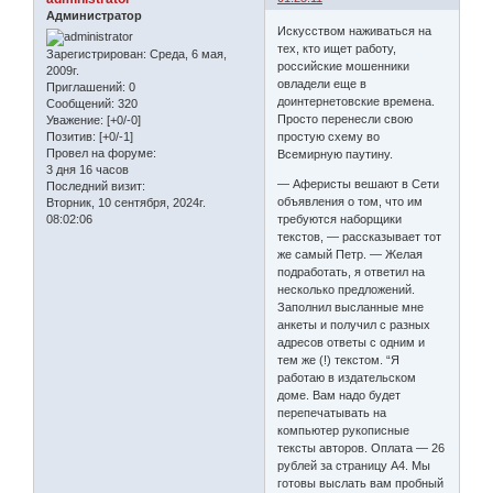
Администратор
Искусством наживаться на
тех, кто ищет работу,
Зарегистрирован
: Среда, 6 мая,
российские мошенники
2009г.
овладели еще в
Приглашений:
0
доинтернетовские времена.
Сообщений:
320
Просто перенесли свою
Уважение:
[+0/-0]
простую схему во
Позитив:
[+0/-1]
Провел на форуме:
Всемирную паутину.
3 дня 16 часов
— Аферисты вешают в Сети
Последний визит:
объявления о том, что им
Вторник, 10 сентября, 2024г.
требуются наборщики
08:02:06
текстов, — рассказывает тот
же самый Петр. — Желая
подработать, я ответил на
несколько предложений.
Заполнил высланные мне
анкеты и получил с разных
адресов ответы с одним и
тем же (!) текстом. “Я
работаю в издательском
доме. Вам надо будет
перепечатывать на
компьютер рукописные
тексты авторов. Оплата — 26
рублей за страницу А4. Мы
готовы выслать вам пробный