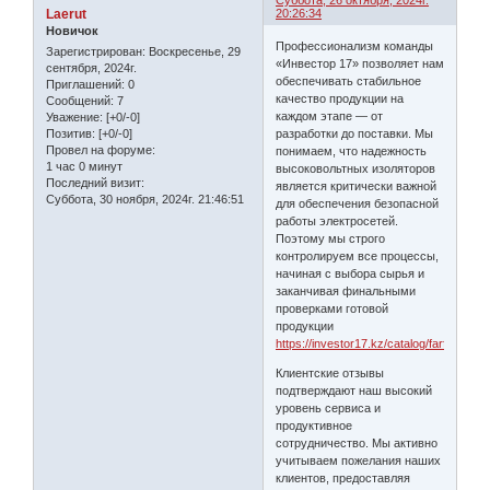
Суббота, 26 октября, 2024г.
Laerut
20:26:34
Новичок
Профессионализм команды
Зарегистрирован
: Воскресенье, 29
«Инвестор 17» позволяет нам
сентября, 2024г.
обеспечивать стабильное
Приглашений:
0
качество продукции на
Сообщений:
7
каждом этапе — от
Уважение:
[+0/-0]
разработки до поставки. Мы
Позитив:
[+0/-0]
Провел на форуме:
понимаем, что надежность
1 час 0 минут
высоковольтных изоляторов
Последний визит:
является критически важной
Суббота, 30 ноября, 2024г. 21:46:51
для обеспечения безопасной
работы электросетей.
Поэтому мы строго
контролируем все процессы,
начиная с выбора сырья и
заканчивая финальными
проверками готовой
продукции
https://investor17.kz/catalog/farforovye_
Клиентские отзывы
подтверждают наш высокий
уровень сервиса и
продуктивное
сотрудничество. Мы активно
учитываем пожелания наших
клиентов, предоставляя