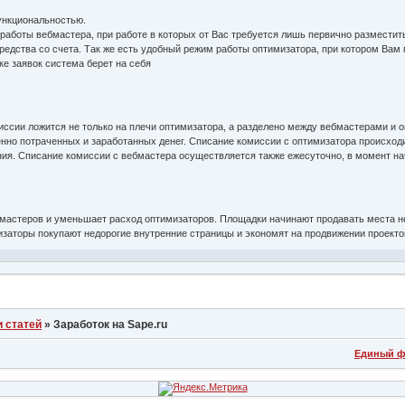
ункциональностью.
 работы вебмастера, при работе в которых от Вас требуется лишь первично разместит
редства со счета. Так же есть удобный режим работы оптимизатора, при котором Вам п
ке заявок система берет на себя
ссии ложится не только на плечи оптимизатора, а разделено между вебмастерами и о
енно потраченных и заработанных денег. Списание комиссии с оптимизатора происход
ия. Списание комиссии с вебмастера осуществляется также ежесуточно, в момент нач
астеров и уменьшает расход оптимизаторов. Площадки начинают продавать места не т
изаторы покупают недорогие внутренние страницы и экономят на продвижении проекто
 статей
»
Заработок на Sape.ru
Единый ф