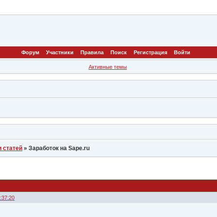
Форум
Участники
Правила
Поиск
Регистрация
Войти
Активные темы
 статей
»
Заработок на Sape.ru
:37:20