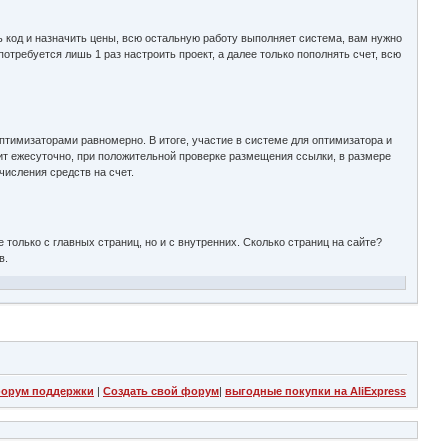
ь код и назначить цены, всю остальную работу выполняет система, вам нужно
отребуется лишь 1 раз настроить проект, а далее только пополнять счет, всю
птимизаторами равномерно. В итоге, участие в системе для оптимизатора и
ит ежесуточно, при положительной проверке размещения ссылки, в размере
исления средств на счет.
олько с главных страниц, но и с внутренних. Сколько страниц на сайте?
в.
орум поддержки
|
Создать свой форум
|
выгодные покупки на AliExpress