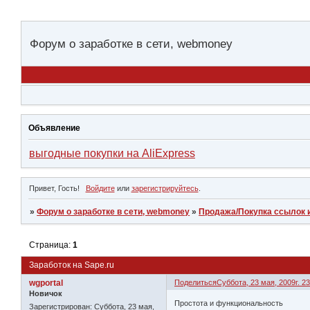
Форум о заработке в сети, webmoney
Объявление
выгодные покупки на AliExpress
Привет, Гость!
Войдите
или
зарегистрируйтесь
.
»
Форум о заработке в сети, webmoney
»
Продажа/Покупка ссылок и
Страница:
1
Заработок на Sape.ru
wgportal
Поделиться
Суббота, 23 мая, 2009г. 23
Новичок
Простота и функциональность
Зарегистрирован
: Суббота, 23 мая,