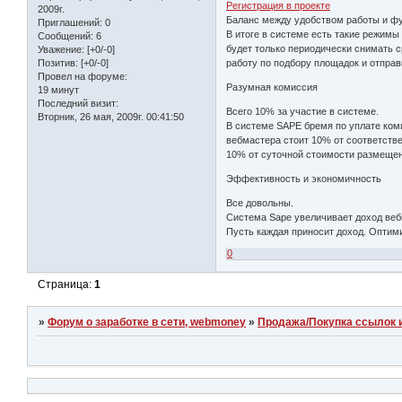
Регистрация в проекте
2009г.
Баланс между удобством работы и ф
Приглашений:
0
В итоге в системе есть такие режимы
Сообщений:
6
будет только периодически снимать с
Уважение:
[+0/-0]
работу по подбору площадок и отправ
Позитив:
[+0/-0]
Провел на форуме:
Разумная комиссия
19 минут
Последний визит:
Всего 10% за участие в системе.
Вторник, 26 мая, 2009г. 00:41:50
В системе SAPE бремя по уплате коми
вебмастера стоит 10% от соответств
10% от суточной стоимости размещен
Эффективность и экономичность
Все довольны.
Система Sape увеличивает доход вебм
Пусть каждая приносит доход. Оптим
0
Страница:
1
»
Форум о заработке в сети, webmoney
»
Продажа/Покупка ссылок и