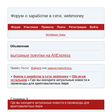
Форум о заработке в сети, webmoney
Форум
Участники
Правила
Поиск
Регистрация
Войти
Активные темы
Объявление
выгодные покупки на AliExpress
Привет, Гость!
Войдите
или
зарегистрируйтесь
.
»
Форум о заработке в сети, webmoney
»
Обо всем
остальном
»
Где вы находите актуальные новости и
промокоды для криптовалютных бирж
Страница:
1
Где вы находите актуальные новости и промокоды для
криптовалютных бирж