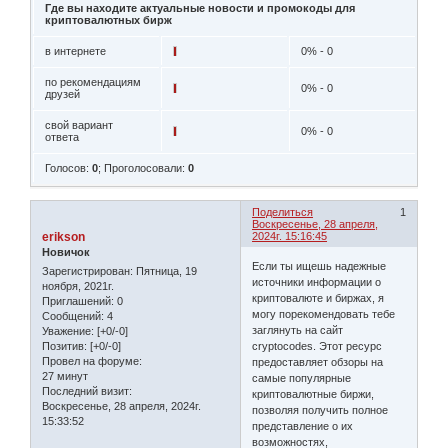
Где вы находите актуальные новости и промокоды для
криптовалютных бирж
в интернете
0% - 0
по рекомендациям
0% - 0
друзей
свой вариант
0% - 0
ответа
Голосов:
0
;
Проголосовали:
0
Поделиться
1
Воскресенье, 28 апреля,
erikson
2024г. 15:16:45
Новичок
Если ты ищешь надежные
Зарегистрирован
: Пятница, 19
источники информации о
ноября, 2021г.
криптовалюте и биржах, я
Приглашений:
0
могу порекомендовать тебе
Сообщений:
4
заглянуть на сайт
Уважение:
[+0/-0]
cryptocodes. Этот ресурс
Позитив:
[+0/-0]
Провел на форуме:
предоставляет обзоры на
27 минут
самые популярные
Последний визит:
криптовалютные биржи,
Воскресенье, 28 апреля, 2024г.
позволяя получить полное
15:33:52
представление о их
возможностях,