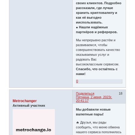
своих клиентов. Подробно
рассказали, где лучше
хранить криптовалюту и
как её выгодно
ииспользовать.
● Нашли надёжных
партнёров и рефереров.
Мы непрерывно растём и
развиваемся, чтобы
совершенствовать качество
оказываемых услуг и
радовать Вас
высококлассным сервисом.
Спасибо, что остаётесь с
нами!
0
Поделиться
18
Пятница, 2 июня, 2023г.
Metrochanger
20:41:17
Активный участник
Мы добавили новые
валютные пары!
🔥 Друзья, мы рады
сообщить, что меню обмена
нашего сервиса пополнилось