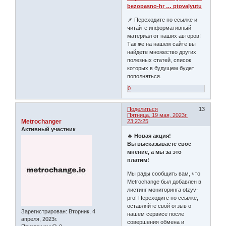
bezopasno-hr … ptovalyutu
📌 Переходите по ссылке и
читайте информативный
материал от наших авторов!
Так же на нашем сайте вы
найдете множество других
полезных статей, список
которых в будущем будет
пополняться.
0
Поделиться
13
Пятница, 19 мая, 2023г.
Metrochanger
23:23:25
Активный участник
🔥
Новая акция!
Вы высказываете своё
мнение, а мы за это
платим!
Мы рады сообщить вам, что
Metrochange был добавлен в
листинг мониторинга otzyv-
pro! Переходите по ссылке,
оставляйте свой отзыв о
Зарегистрирован
: Вторник, 4
нашем сервисе после
апреля, 2023г.
совершения обмена и