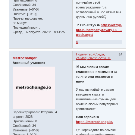
Приглашений:
0
получайте своё
Сообщений:
34
вознаграждение! За
Уважение:
[+0/-0]
оставленный о нас отзыв мы
Позитив:
[+0/-0]
дарим 300 рублей👇
Провел на форуме:
36 минут
📌
Pro-Otzyv ➯
https://otzyv-
Последний визит:
pro.ru/company/tovary-i-u …
Среда, 16 августа, 2023г. 18:41:25
trochange/
0
Поделиться
Среда,
14
Metrochanger
24 мая, 2023г. 22:37:11
Активный участник
🎁
Мы любим своих
клиентов и платим им за
то, что они остаются с
нами!
У нас вы найдёте самые
выгодные курсы и
минимальные суммы для
обмена любых популярных
криптовалют!
Зарегистрирован
: Вторник, 4
апреля, 2023г.
Наш сервис ➯
Приглашений:
0
https://metrochange.io/
Сообщений:
34
👉 Переходите по ссылке,
Уважение:
[+0/-0]
Позитив:
[+0/-0]
выбирайте необходимую