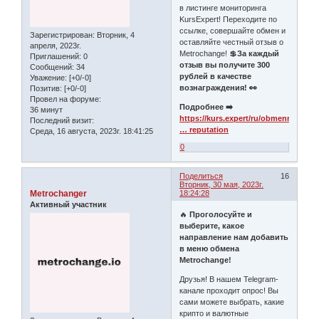
в листинге мониторинга
KursExpert! Переходите по
ссылке, совершайте обмен и
Зарегистрирован
: Вторник, 4
оставляйте честный отзыв о
апреля, 2023г.
Metrochange! 💲
За каждый
Приглашений:
0
отзыв вы получите 300
Сообщений:
34
рублей в качестве
Уважение:
[+0/-0]
вознаграждения! 👀
Позитив:
[+0/-0]
Провел на форуме:
Подробнее ➡️
36 минут
https://kurs.expert/ru/obmennik/met
Последний визит:
… reputation
Среда, 16 августа, 2023г. 18:41:25
0
Поделиться
16
Вторник, 30 мая, 2023г.
Metrochanger
18:24:28
Активный участник
🔥
Проголосуйте и
выберите, какое
направление нам добавить
в меню обмена
Metrochange!
Друзья! В нашем Telegram-
канале проходит опрос! Вы
сами можете выбрать, какие
крипто и валютные