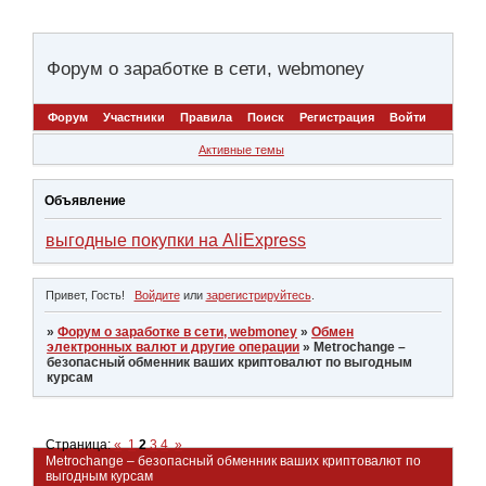
Форум о заработке в сети, webmoney
Форум
Участники
Правила
Поиск
Регистрация
Войти
Активные темы
Объявление
выгодные покупки на AliExpress
Привет, Гость!
Войдите
или
зарегистрируйтесь
.
»
Форум о заработке в сети, webmoney
»
Обмен
электронных валют и другие операции
»
Metrochange –
безопасный обменник ваших криптовалют по выгодным
курсам
Страница:
«
1
2
3
4
»
Metrochange – безопасный обменник ваших криптовалют по
выгодным курсам