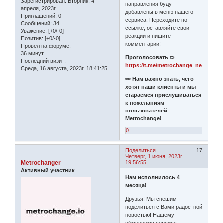
Зарегистрирован
: Вторник, 4
направления будут
апреля, 2023г.
добавлены в меню нашего
Приглашений:
0
сервиса. Переходите по
Сообщений:
34
ссылке, оставляйте свои
Уважение:
[+0/-0]
реакции и пишите
Позитив:
[+0/-0]
комментарии!
Провел на форуме:
36 минут
Проголосовать ➯
Последний визит:
https://t.me/metrochange_news/15
Среда, 16 августа, 2023г. 18:41:25
👀 Нам важно знать, чего
хотят наши клиенты и мы
стараемся прислушиваться
к пожеланиям
пользователей
Metrochange!
0
Поделиться
17
Четверг, 1 июня, 2023г.
Metrochanger
19:56:55
Активный участник
Нам исполнилось 4
месяца!
Друзья! Мы спешим
поделиться с Вами радостной
новостью! Нашему
обменному сервису