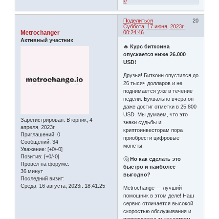
0
Поделиться
20
Суббота, 17 июня, 2023г.
Metrochanger
00:24:46
Активный участник
🔥
Курс биткоина
опускается ниже 26.000
USD!
Друзья! Биткоин опустился до
26 тысяч долларов и не
поднимается уже в течение
недели. Буквально вчера он
даже достиг отметки в 25.800
USD. Мы думаем, что это
Зарегистрирован
: Вторник, 4
знаки судьбы и
апреля, 2023г.
криптоинвесторам пора
Приглашений:
0
приобрести цифровые
Сообщений:
34
монеты.
Уважение:
[+0/-0]
Позитив:
[+0/-0]
🤔
Но как сделать это
Провел на форуме:
быстро и наиболее
36 минут
выгодно?
Последний визит:
Среда, 16 августа, 2023г. 18:41:25
Metrochange — лучший
помощник в этом деле! Наш
сервис отличается высокой
скоростью обслуживания и