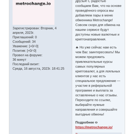
Друзья! С радостью
сообщаем Вам, что на основе
проведённого опроса мы
добавляем пары в меню
обменника Metrochange!
Совсем скоро для обмена на
Зарегистрирован
: Вторник, 4
нашем сервисе будут
апреля, 2023г.
доступны новые валютные и
Приглашений:
0
криптонаправления.
Сообщений:
34
Уважение:
[+0/-0]
🔥 Но уже сейчас нам есть
Позитив:
[+0/-0]
чем Вас заинтересовать! Мы
Провел на форуме:
можем предложить
36 минут
привлекательные курсы
Последний визит:
самых популярных
Среда, 16 августа, 2023г. 18:41:25
криптовалют, а для лояльных
клиентов у нас есть
специальное предложение —
участие в реферальной
программе и выплата за
оставленные о нас отзывы.
Переходите по ссылке,
выбирайте нужные
направления и совершайте
выгодные обмены!
Подробнее ➯
https://metrochange.io/