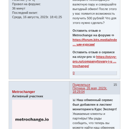
Провел на форуме:
валютную пару и совершайте
36 минут
выгодный обмен! После этого
Последний визит:
у вас появится возможность
Среда, 16 августа, 2023г. 18:41:25
получить 500 рублей! Что для
этого нужно сделать?
Оставить отзыв о
Metrochange на форуме ➯
https://forum.bits.media/index.php?/
… ым-курсам/
Оставить отзыв о сервисе
на otzyv-pro ➯
https://otzyv-
pro.ru/company/tovary-i-u …
trochange/
0
Поделиться
15
Пятница, 26 мая, 2023г.
Metrochanger
18:29:04
Активный участник
📊
Наш обменный сервис
был добавлен в листинг
мониторинга Курс Эксперт!
Уважаемые клиенты и
партнёры! Мы рады
сообщить, что теперь вы
можете найти наш обменник