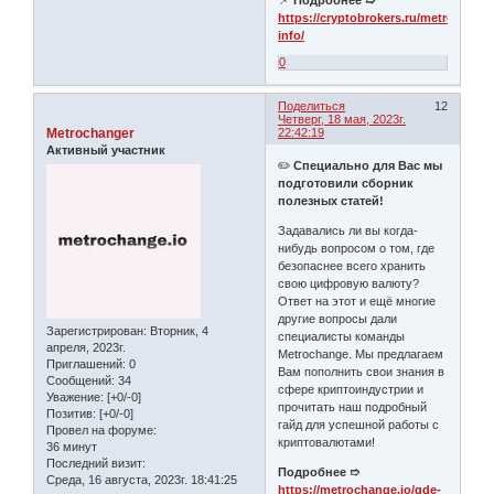
https://cryptobrokers.ru/metrochang
info/
0
Поделиться
12
Четверг, 18 мая, 2023г.
Metrochanger
22:42:19
Активный участник
✏️
Специально для Вас мы
подготовили сборник
полезных статей!
Задавались ли вы когда-
нибудь вопросом о том, где
безопаснее всего хранить
свою цифровую валюту?
Ответ на этот и ещё многие
другие вопросы дали
Зарегистрирован
: Вторник, 4
специалисты команды
апреля, 2023г.
Metrochange. Мы предлагаем
Приглашений:
0
Вам пополнить свои знания в
Сообщений:
34
сфере криптоиндустрии и
Уважение:
[+0/-0]
прочитать наш подробный
Позитив:
[+0/-0]
гайд для успешной работы с
Провел на форуме:
криптовалютами!
36 минут
Последний визит:
Подробнее ➱
Среда, 16 августа, 2023г. 18:41:25
https://metrochange.io/gde-