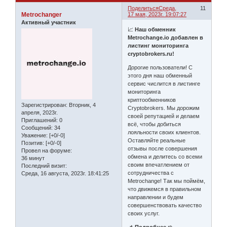
Поделиться
Среда,
11
Metrochanger
17 мая, 2023г. 19:07:27
Активный участник
📈
Наш обменник
Metrochange.io добавлен в
листинг мониторинга
cryptobrokers.ru!
Дорогие пользователи! С
этого дня наш обменный
сервис числится в листинге
мониторинга
криптообменников
Зарегистрирован
: Вторник, 4
Cryptobrokers. Мы дорожим
апреля, 2023г.
своей репутацией и делаем
Приглашений:
0
всё, чтобы добиться
Сообщений:
34
лояльности своих клиентов.
Уважение:
[+0/-0]
Оставляйте реальные
Позитив:
[+0/-0]
отзывы после совершения
Провел на форуме:
обмена и делитесь со всеми
36 минут
своим впечатлением от
Последний визит:
сотрудничества с
Среда, 16 августа, 2023г. 18:41:25
Metrochange! Так мы поймём,
что движемся в правильном
направлении и будем
совершенствовать качество
своих услуг.
📌
Подробнее ➯