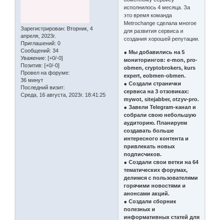
исполнилось 4 месяца. За
это время команда
Metrochange сделала многое
Зарегистрирован
: Вторник, 4
для развития сервиса и
апреля, 2023г.
создания хорошей репутации.
Приглашений:
0
Сообщений:
34
● Мы добавились на 5
Уважение:
[+0/-0]
мониторингов: e-mon, pro-
Позитив:
[+0/-0]
obmen, cryptobrokers, kurs
Провел на форуме:
expert, eobmen-obmen.
36 минут
● Создали странички
Последний визит:
сервиса на 3 отзовиках:
Среда, 16 августа, 2023г. 18:41:25
mywot, sitejabber, otzyv-pro.
● Завели Telegram-канал и
собрали свою небольшую
аудиторию. Планируем
создавать больше
интересного контента и
привлекать новых
подписчиков.
● Создали свои ветки на 64
тематических форумах,
делимся с пользователями
горячими новостями и
анонсами акций.
● Создали сборник
полезных и
информативных статей для