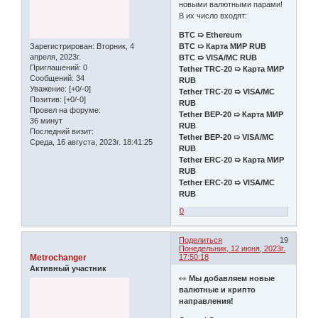
новыми валютными парами!
В их число входят:
BTC ➯ Ethereum
Зарегистрирован
: Вторник, 4
BTC ➯ Карта МИР RUB
апреля, 2023г.
BTC ➯ VISA/MC RUB
Приглашений:
0
Tether TRC-20 ➯ Карта МИР
Сообщений:
34
RUB
Уважение:
[+0/-0]
Tether TRC-20 ➯ VISA/MC
Позитив:
[+0/-0]
RUB
Провел на форуме:
Tether BEP-20 ➯ Карта МИР
36 минут
RUB
Последний визит:
Tether BEP-20 ➯ VISA/MC
Среда, 16 августа, 2023г. 18:41:25
RUB
Tether ERC-20 ➯ Карта МИР
RUB
Tether ERC-20 ➯ VISA/MC
RUB
0
Поделиться
19
Понедельник, 12 июня, 2023г.
Metrochanger
17:50:18
Активный участник
👀
Мы добавляем новые
валютные и крипто
направления!