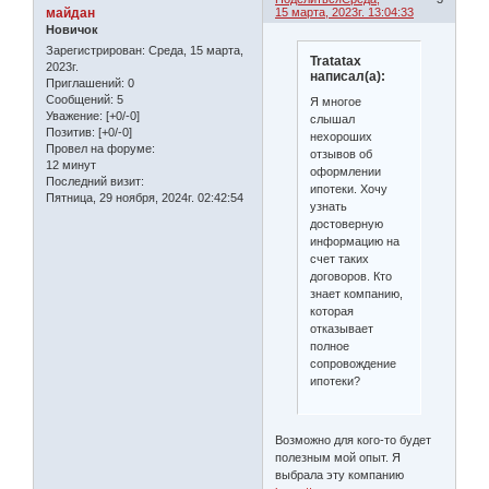
майдан
15 марта, 2023г. 13:04:33
Новичок
Зарегистрирован
: Среда, 15 марта,
Tratatax
2023г.
написал(а):
Приглашений:
0
Сообщений:
5
Я многое
Уважение:
[+0/-0]
слышал
Позитив:
[+0/-0]
нехороших
Провел на форуме:
отзывов об
12 минут
оформлении
Последний визит:
ипотеки. Хочу
Пятница, 29 ноября, 2024г. 02:42:54
узнать
достоверную
информацию на
счет таких
договоров. Кто
знает компанию,
которая
отказывает
полное
сопровождение
ипотеки?
Возможно для кого-то будет
полезным мой опыт. Я
выбрала эту компанию