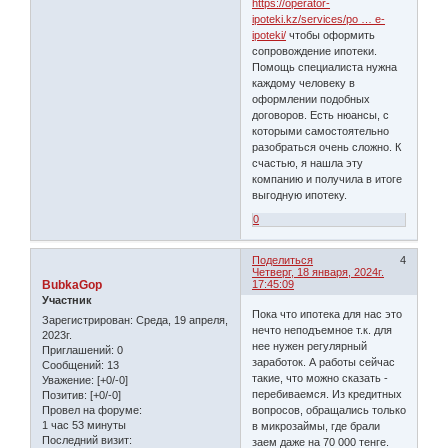
https://operator-
ipoteki.kz/services/po … e-
ipoteki/
чтобы оформить
сопровождение ипотеки.
Помощь специалиста нужна
каждому человеку в
оформлении подобных
договоров. Есть нюансы, с
которыми самостоятельно
разобраться очень сложно. К
счастью, я нашла эту
компанию и получила в итоге
выгодную ипотеку.
0
Поделиться
4
Четверг, 18 января, 2024г.
BubkaGop
17:45:09
Участник
Пока что ипотека для нас это
Зарегистрирован
: Среда, 19 апреля,
нечто неподъемное т.к. для
2023г.
нее нужен регулярный
Приглашений:
0
заработок. А работы сейчас
Сообщений:
13
такие, что можно сказать -
Уважение:
[+0/-0]
перебиваемся. Из кредитных
Позитив:
[+0/-0]
Провел на форуме:
вопросов, обращались только
1 час 53 минуты
в микрозаймы, где брали
Последний визит:
заем даже на 70 000 тенге.