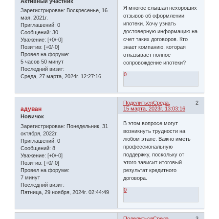
Активный участник
Я многое слышал нехороших
Зарегистрирован
: Воскресенье, 16
отзывов об оформлении
мая, 2021г.
ипотеки. Хочу узнать
Приглашений:
0
достоверную информацию на
Сообщений:
30
счет таких договоров. Кто
Уважение:
[+0/-0]
знает компанию, которая
Позитив:
[+0/-0]
Провел на форуме:
отказывает полное
5 часов 50 минут
сопровождение ипотеки?
Последний визит:
0
Среда, 27 марта, 2024г. 12:27:16
Поделиться
Среда,
2
адуван
15 марта, 2023г. 13:03:16
Новичок
В этом вопросе могут
Зарегистрирован
: Понедельник, 31
возникнуть трудности на
октября, 2022г.
любом этапе. Важно иметь
Приглашений:
0
профессиональную
Сообщений:
8
поддержку, поскольку от
Уважение:
[+0/-0]
этого зависит итоговый
Позитив:
[+0/-0]
Провел на форуме:
результат кредитного
7 минут
договора.
Последний визит:
0
Пятница, 29 ноября, 2024г. 02:44:49
Поделиться
Среда,
3