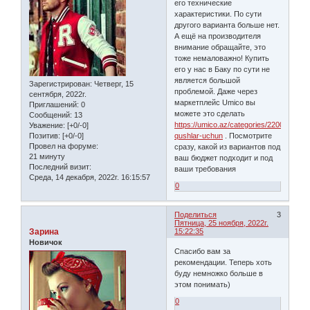
его технические
характеристики. По сути
другого варианта больше нет.
А ещё на производителя
внимание обращайте, это
тоже немаловажно! Купить
его у нас в Баку по сути не
является большой
Зарегистрирован
: Четверг, 15
проблемой. Даже через
сентября, 2022г.
маркетплейс Umico вы
Приглашений:
0
можете это сделать
Сообщений:
13
https://umico.az/categories/2200-
Уважение:
[+0/-0]
Позитив:
[+0/-0]
qushlar-uchun
. Посмотрите
Провел на форуме:
сразу, какой из вариантов под
21 минуту
ваш бюджет подходит и под
Последний визит:
ваши требования
Среда, 14 декабря, 2022г. 16:15:57
0
Поделиться
3
Пятница, 25 ноября, 2022г.
Зарина
15:22:35
Новичок
Спасибо вам за
рекомендации. Теперь хоть
буду немножко больше в
этом понимать)
0