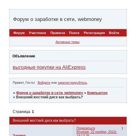
Форум о заработке в сети, webmoney
Форум
Участники
Правила
Поиск
Регистрация
Войти
Активные темы
Объявление
выгодные покупки на AliExpress
Привет, Гость!
Войдите
или
зарегистрируйтесь
.
»
Форум о заработке в сети, webmoney
»
Компьютер
»
Внешний жесткий диск как выбрать?
Страница:
1
Внешний жесткий диск как выбрать?
Поделиться
1
Вторник, 22 ноября, 2022г.
Зарина
19:13:26