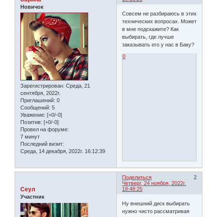
Новичок
Совсем не разбираюсь в этих
технических вопросах. Может
в мне подскажите? Как
выбирать, где лучше
заказывать его у нас в Баку?
0
Зарегистрирован
: Среда, 21
сентября, 2022г.
Приглашений:
0
Сообщений:
5
Уважение:
[+0/-0]
Позитив:
[+0/-0]
Провел на форуме:
7 минут
Последний визит:
Среда, 14 декабря, 2022г. 16:12:39
Поделиться
2
Четверг, 24 ноября, 2022г.
Сеул
18:48:25
Участник
Ну внешний диск выбирать
нужно чисто рассматривая