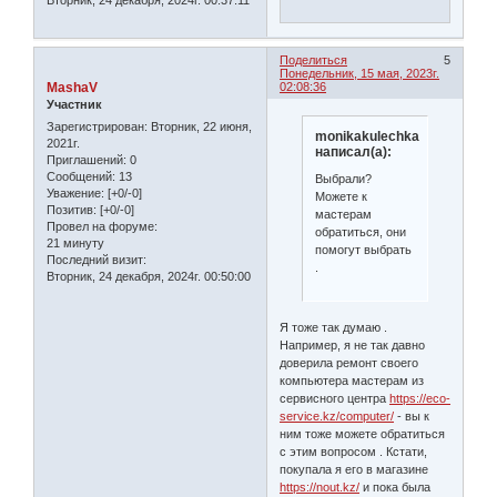
Вторник, 24 декабря, 2024г. 00:37:11
Поделиться
5
Понедельник, 15 мая, 2023г.
MashaV
02:08:36
Участник
Зарегистрирован
: Вторник, 22 июня,
monikakulechka
2021г.
написал(а):
Приглашений:
0
Сообщений:
13
Выбрали?
Уважение:
[+0/-0]
Можете к
Позитив:
[+0/-0]
мастерам
Провел на форуме:
обратиться, они
21 минуту
помогут выбрать
Последний визит:
.
Вторник, 24 декабря, 2024г. 00:50:00
Я тоже так думаю .
Например, я не так давно
доверила ремонт своего
компьютера мастерам из
сервисного центра
https://eco-
service.kz/computer/
- вы к
ним тоже можете обратиться
с этим вопросом . Кстати,
покупала я его в магазине
https://nout.kz/
и пока была