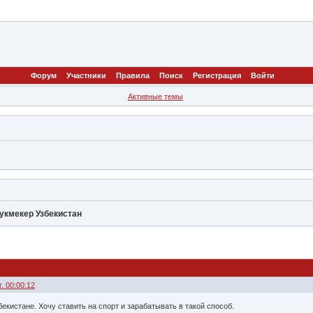
Форум
Участники
Правила
Поиск
Регистрация
Войти
Активные темы
укмекер Узбекистан
. 00:00:12
екистане. Хочу ставить на спорт и зарабатывать в такой способ.