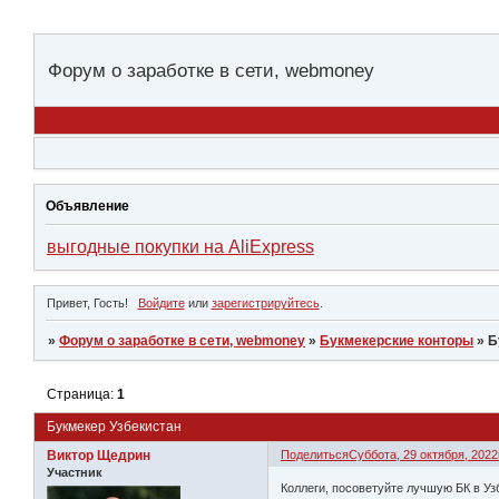
Форум о заработке в сети, webmoney
Объявление
выгодные покупки на AliExpress
Привет, Гость!
Войдите
или
зарегистрируйтесь
.
»
Форум о заработке в сети, webmoney
»
Букмекерские конторы
»
Б
Страница:
1
Букмекер Узбекистан
Виктор Щедрин
Поделиться
Суббота, 29 октября, 2022г
Участник
Коллеги, посоветуйте лучшую БК в Узб