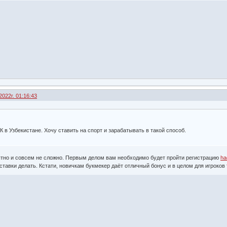
2022г. 01:16:43
:
 в Узбекистане. Хочу ставить на спорт и зарабатывать в такой способ.
иятно и совсем не сложно. Первым делом вам необходимо будет пройти регистрацию
ha
ставки делать. Кстати, новичкам букмекер даёт отличный бонус и в целом для игроков