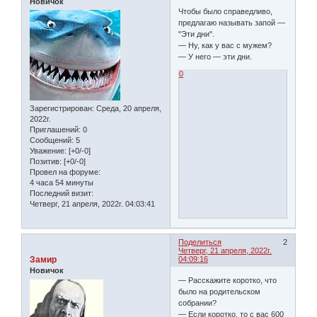
Новичок
Чтобы было справедливо,
предлагаю называть запой —
"Эти дни".
— Ну, как у вас с мужем?
— У него — эти дни.
0
Зарегистрирован
: Среда, 20 апреля,
2022г.
Приглашений:
0
Сообщений:
5
Уважение:
[+0/-0]
Позитив:
[+0/-0]
Провел на форуме:
4 часа 54 минуты
Последний визит:
Четверг, 21 апреля, 2022г. 04:03:41
Поделиться
2
Четверг, 21 апреля, 2022г.
Замир
04:09:16
Новичок
— Расскажите коротко, что
было на родительском
собрании?
— Если коротко, то с вас 600