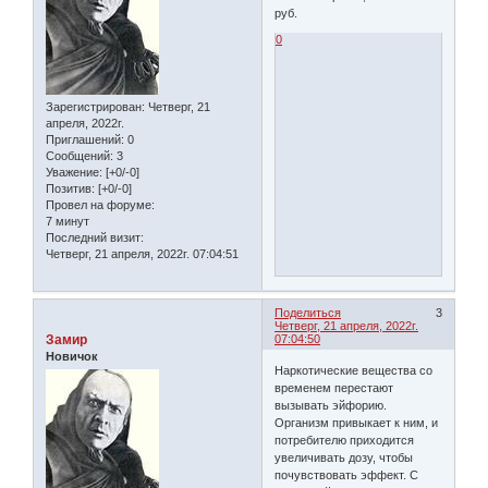
руб.
0
Зарегистрирован
: Четверг, 21
апреля, 2022г.
Приглашений:
0
Сообщений:
3
Уважение:
[+0/-0]
Позитив:
[+0/-0]
Провел на форуме:
7 минут
Последний визит:
Четверг, 21 апреля, 2022г. 07:04:51
Поделиться
3
Четверг, 21 апреля, 2022г.
Замир
07:04:50
Новичок
Наркотические вещества со
временем перестают
вызывать эйфорию.
Организм привыкает к ним, и
потребителю приходится
увеличивать дозу, чтобы
почувствовать эффект. С