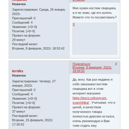
Новичок
Мне нужен костюм сварщика,
Зарегистрирован
: Среда, 26 января,
а я не знаю, где его купить.
2022г.
Можете что-то посоветовать?
Приглашений:
0
Сообщений:
4
0
Уважение:
[+0/-0]
Позитив:
[+0/-0]
Провел на форуме:
29 минут
Последний визит:
Вторник, 8 февраля, 2022г. 18:53:42
Поделиться
2
Вторник, 8 февраля, 2022г.
lerniks
18:54:52
Новичок
Да, могу. Как раз недавно я
Зарегистрирован
: Четверг, 27
себе заказывал костюм
января, 2022г.
сварщика вот в этом
Приглашений:
0
интернет-магазине
Сообщений:
4
https://tezro.ru/kostyum-
Уважение:
[+0/-0]
svarshhika/
. Учитывая, что и
Позитив:
[+0/-0]
Провел на форуме:
ценой, и качеством
37 минут
полученного товара
Последний визит:
полностью доволен остался,
Вторник, 15 февраля, 2022г.
очень рекомендую и Вам
17:30:52
тоже отдать ему