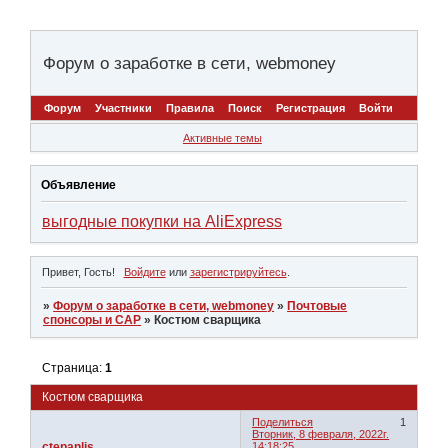
Форум о заработке в сети, webmoney
Форум
Участники
Правила
Поиск
Регистрация
Войти
Активные темы
Объявление
выгодные покупки на AliExpress
Привет, Гость!
Войдите
или
зарегистрируйтесь
.
»
Форум о заработке в сети, webmoney
»
Почтовые
спонсоры и САР
»
Костюм сварщика
Страница:
1
Костюм сварщика
Поделиться
1
Вторник, 8 февраля, 2022г.
ctepanlis
14:18:25