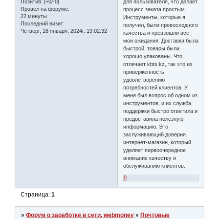
для пользователя, что делает
Позитив:
[+0/-0]
Провел на форуме:
процесс заказа простым.
22 минуты
Инструменты, которые я
Последний визит:
получил, были превосходного
Четверг, 18 января, 2024г. 19:02:32
качества и превзошли все
мои ожидания. Доставка была
быстрой, товары были
хорошо упакованы. Что
отличает kbts.kz, так это их
приверженность
удовлетворению
потребностей клиентов. У
меня был вопрос об одном из
инструментов, и их служба
поддержки быстро ответила и
предоставила полезную
информацию. Это
заслуживающий доверия
интернет-магазин, который
уделяет первоочередное
внимание качеству и
обслуживанию клиентов.
0
Страница:
1
»
Форум о заработке в сети, webmoney
»
Почтовые