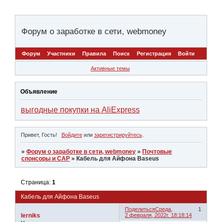
Форум о заработке в сети, webmoney
Форум
Участники
Правила
Поиск
Регистрация
Войти
Активные темы
Объявление
выгодные покупки на AliExpress
Привет, Гость!
Войдите
или
зарегистрируйтесь
.
»
Форум о заработке в сети, webmoney
»
Почтовые
спонсоры и САР
»
Кабель для Айфона Baseus
Страница:
1
Кабель для Айфона Baseus
Поделиться
Среда,
1
lerniks
2 февраля, 2022г. 18:18:14