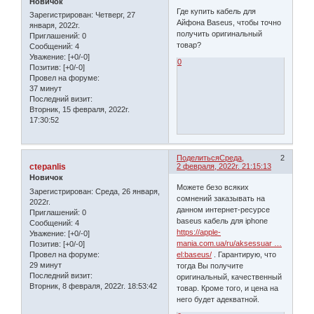
Новичок
Где купить кабель для
Зарегистрирован
: Четверг, 27
Айфона Baseus, чтобы точно
января, 2022г.
получить оригинальный
Приглашений:
0
товар?
Сообщений:
4
Уважение:
[+0/-0]
0
Позитив:
[+0/-0]
Провел на форуме:
37 минут
Последний визит:
Вторник, 15 февраля, 2022г.
17:30:52
Поделиться
Среда,
2
ctepanlis
2 февраля, 2022г. 21:15:13
Новичок
Можете безо всяких
Зарегистрирован
: Среда, 26 января,
сомнений заказывать на
2022г.
данном интернет-ресурсе
Приглашений:
0
baseus кабель для iphone
Сообщений:
4
https://apple-
Уважение:
[+0/-0]
mania.com.ua/ru/aksessuar …
Позитив:
[+0/-0]
Провел на форуме:
el:baseus/
. Гарантирую, что
29 минут
тогда Вы получите
Последний визит:
оригинальный, качественный
Вторник, 8 февраля, 2022г. 18:53:42
товар. Кроме того, и цена на
него будет адекватной.