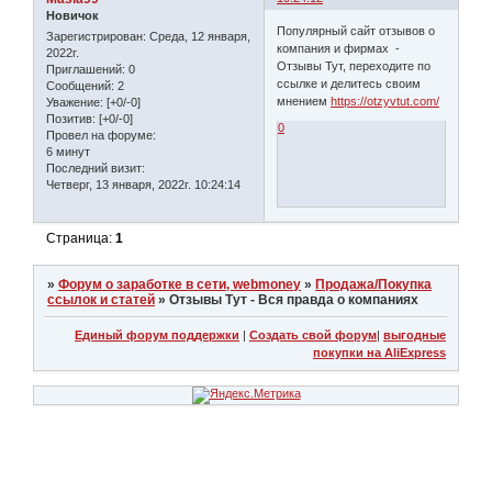
Новичок
Популярный сайт отзывов о
Зарегистрирован
: Среда, 12 января,
компания и фирмах -
2022г.
Отзывы Тут, переходите по
Приглашений:
0
ссылке и делитесь своим
Сообщений:
2
мнением
https://otzyvtut.com/
Уважение:
[+0/-0]
Позитив:
[+0/-0]
0
Провел на форуме:
6 минут
Последний визит:
Четверг, 13 января, 2022г. 10:24:14
Страница:
1
»
Форум о заработке в сети, webmoney
»
Продажа/Покупка
ссылок и статей
»
Отзывы Тут - Вся правда о компаниях
Единый форум поддержки
|
Создать свой форум
|
выгодные
покупки на AliExpress