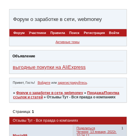
Форум о заработке в сети, webmoney
Форум
Участники
Правила
Поиск
Регистрация
Войти
Активные темы
Объявление
выгодные покупки на AliExpress
Привет, Гость!
Войдите
или
зарегистрируйтесь
.
»
Форум о заработке в сети, webmoney
»
Продажа/Покупка
ссылок и статей
»
Отзывы Тут - Вся правда о компаниях
Страница:
1
Отзывы Тут - Вся правда о компаниях
Поделиться
1
Четверг, 13 января, 2022г.
Masia99
10:24:12