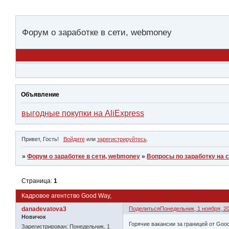
Форум о заработке в сети, webmoney
Объявление
выгодные покупки на AliExpress
Привет, Гость!
Войдите
или
зарегистрируйтесь
.
»
Форум о заработке в сети, webmoney
»
Вопросы по заработку на 
Страница:
1
Кадровое агентство Good Way,
danadevatova3
Поделиться
Понедельник, 1 ноября, 20
Новичок
Горячие вакансии за границей от Goo
Зарегистрирован
: Понедельник, 1