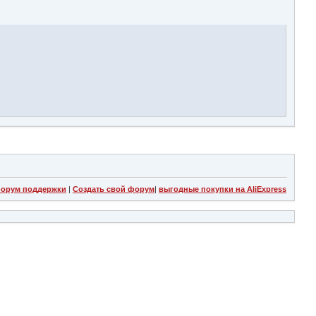
орум поддержки
|
Создать свой форум
|
выгодные покупки на AliExpress