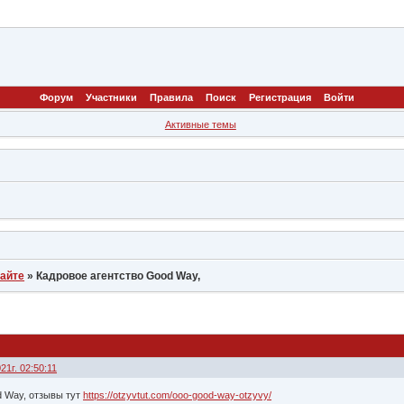
Форум
Участники
Правила
Поиск
Регистрация
Войти
Активные темы
сайте
»
Кадровое агентство Good Way,
21г. 02:50:11
d Way, отзывы тут
https://otzyvtut.com/ooo-good-way-otzyvy/