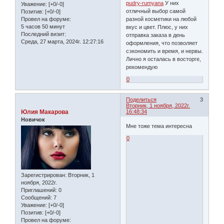
pudry-rumyana
У них
Уважение:
[+0/-0]
отличный выбор самой
Позитив:
[+0/-0]
Провел на форуме:
разной косметики на любой
5 часов 50 минут
вкус и цвет. Плюс, у них
Последний визит:
отправка заказа в день
Среда, 27 марта, 2024г. 12:27:16
оформления, что позволяет
сэкономить и время, и нервы.
Лично я осталась в восторге,
рекомендую
0
Поделиться
3
Вторник, 1 ноября, 2022г.
Юлия Макарова
16:48:34
Новичок
Мне тоже тема интересна
0
Зарегистрирован
: Вторник, 1
ноября, 2022г.
Приглашений:
0
Сообщений:
7
Уважение:
[+0/-0]
Позитив:
[+0/-0]
Провел на форуме: