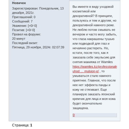
Новичок
Вы имеете в виду уходовой
Зарегистрирован
: Понедельник, 13
косметикой или
декабря, 2021г.
декоративной? В принципе,
Приглашений:
0
пользуюсь и тем и другим, но
Сообщений:
7
декоративной намного реже.
Уважение:
[+0/-0]
Не люблю потом смывать ее
Позитив:
[+0/-0]
Провел на форуме:
вечером и часто могу забыть,
20 минут
что глаза накрашены тушью
Последний визит:
или подводкой для глаз и
Пятница, 29 ноября, 2024г. 02:07:39
нечаянно растереть. Но,
кстати, после того, как я
заказала себе эмульсию для
снятия макияжа от Wamiles
https://wamiles.kz/professionalniy-
uhod … mulsion-e/
, то
умываться стало намного
приятнее. Главное, что после
нее нет эффекта панды и
кожу не стягивает. Еще
планирую заказать японский
кремчик для лица и моя кожа
будет окончательно
защищена.
0
Страница:
1