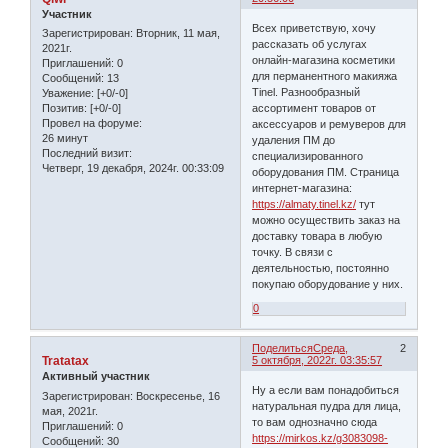
Участник
Всех приветствую, хочу
Зарегистрирован
: Вторник, 11 мая,
рассказать об услугах
2021г.
онлайн-магазина косметики
Приглашений:
0
для перманентного макияжа
Сообщений:
13
Tinel. Разнообразный
Уважение:
[+0/-0]
ассортимент товаров от
Позитив:
[+0/-0]
Провел на форуме:
аксессуаров и ремуверов для
26 минут
удаления ПМ до
Последний визит:
специализированного
Четверг, 19 декабря, 2024г. 00:33:09
оборудования ПМ. Страница
интернет-магазина:
https://almaty.tinel.kz/
тут
можно осуществить заказ на
доставку товара в любую
точку. В связи с
деятельностью, постоянно
покупаю оборудование у них.
0
Поделиться
Среда,
2
Tratatax
5 октября, 2022г. 03:35:57
Активный участник
Ну а если вам понадобиться
Зарегистрирован
: Воскресенье, 16
натуральная пудра для лица,
мая, 2021г.
то вам однозначно сюда
Приглашений:
0
https://mirkos.kz/g3083098-
Сообщений:
30