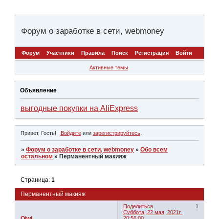
Форум о заработке в сети, webmoney
Форум
Участники
Правила
Поиск
Регистрация
Войти
Активные темы
Объявление
выгодные покупки на AliExpress
Привет, Гость!
Войдите
или
зарегистрируйтесь
.
»
Форум о заработке в сети, webmoney
»
Обо всем
остальном
»
Перманентный макияж
Страница:
1
Перманентный макияж
Поделиться
1
Суббота, 22 мая, 2021г.
Qiwi
20:56:00