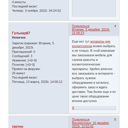
4 минуты
Последний визит:
Четверг, 3 ноября, 2022г. 04:24:52
Поделиться
4
Вторник, 5 декабря, 2023г.
Гульнар87
21:59:13
Новичок
Еще вот тут
аппараты для
Зарегистрирован
: Вторник, 5
косметологии
можно выбрать
декабря, 2023г.
и не только. В этой компании
Приглашений:
0
мы заказывали мебель для
Сообщений:
3
салона красоты и
Уважение:
[+0/-0]
косметологические
Позитив:
[+0/-0]
Провел на форуме:
препараты. Удобно конечно
25 минут
все заказывать в интернете -
Последний визит:
выбрать нужное
Пятница, 13 марта, 2026г. 14:00:12
оборудование в каталоге,
оформить заказ и ждать
доставки. Тем более еще и по
цене такое оборудование
вполне доступно.
0
Поделиться
5
Воскресенье, 10 декабря,
гротен
2023г. 22:52:42