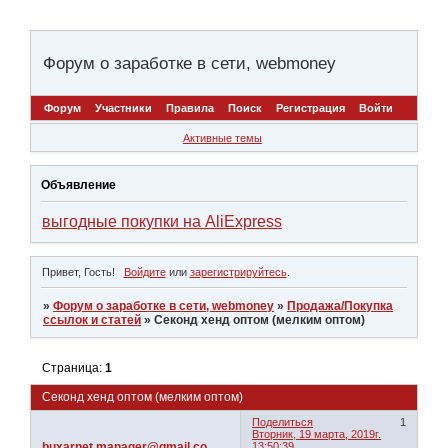
Форум о заработке в сети, webmoney
Форум
Участники
Правила
Поиск
Регистрация
Войти
Активные темы
Объявление
выгодные покупки на AliExpress
Привет, Гость!
Войдите
или
зарегистрируйтесь
.
»
Форум о заработке в сети, webmoney
»
Продажа/Покупка
ссылок и статей
»
Секонд хенд оптом (мелким оптом)
Страница:
1
Секонд хенд оптом (мелким оптом)
Поделиться
1
Вторник, 19 марта, 2019г.
buxarnet.manager@gmail.co
13:50:39