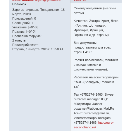
Новичок
Секонд хенд оптом (мелким
Зарегистрирован
: Понедельник, 18
оптом)
марта, 2019г.
Приглашений:
0
Качество: Экстра, Крем, Люкс
Сообщений:
1
. (Англия, Шотландия,
Уважение:
[+0/-0]
Ирландия, Франция,
Позитив:
[+0/-0]
Германия и др. страны).
Провел на форуме:
2 минуты
Все документы
Последний визит:
предоставляем для всех
Вторник, 19 марта, 2019г. 13:50:41
стран ЕАЭС.
Расчет нал/безнал (Работаем
с юридическими и
физическими лицами).
Работаем на всей территории
ЕАЭС (Беларусь, Россия и
т.д.)
Тел +375257441463, Skype:
buxarnet.manager, ICQ:
600три8три, Jabber:
buxarnet@jabber.ru, Мail.Ru
Агент: buxarnet@mail.ru,
Viber/WhatsApp/Telergam:
+375257441463
http://euro-
secondhand.ru/