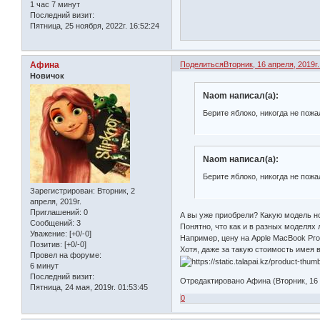
1 час 7 минут
Последний визит:
Пятница, 25 ноября, 2022г. 16:52:24
Афина
Поделиться
Вторник, 16 апреля, 2019г.
Новичок
Naom написал(а):
Берите яблоко, никогда не пожа
Naom написал(а):
Берите яблоко, никогда не пожа
Зарегистрирован
: Вторник, 2
апреля, 2019г.
Приглашений:
0
А вы уже приобрели? Какую модель н
Сообщений:
3
Понятно, что как и в разных моделях 
Уважение:
[+0/-0]
Например, цену на Apple MacBook Pr
Позитив:
[+0/-0]
Хотя, даже за такую стоимость имея 
Провел на форуме:
6 минут
Последний визит:
Отредактировано Афина (Вторник, 16 а
Пятница, 24 мая, 2019г. 01:53:45
0