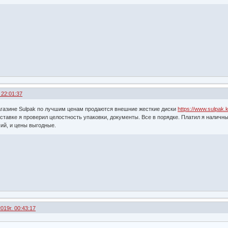
 22:01:37
магазине Sulpak по лучшим ценам продаются внешние жесткие диски
https://www.sulpak.
ставке я проверил целостность упаковки, документы. Все в порядке. Платил я наличны
ий, и цены выгодные.
019г. 00:43:17