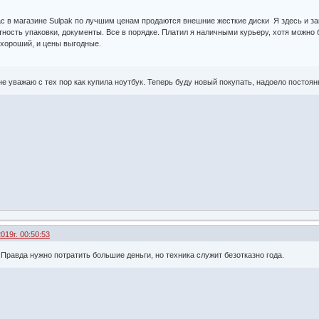
ас в магазине Sulpak по лучшим ценам продаются внешние жесткие диски Я здесь и за
ность упаковки, документы. Все в порядке. Платил я наличными курьеру, хотя можно 
 хороший, и цены выгодные.
 не уважаю с тех пор как купила ноутбук. Теперь буду новый покупать, надоело постоян
019г. 00:50:53
 Правда нужно потратить большие деньги, но техника служит безотказно года.