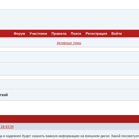
Форум
Участники
Правила
Поиск
Регистрация
Войти
Активные темы
ткий
 18:43:34
да и надежнее будет хранить важную информацию на внешнем диске. Какой посоветуе