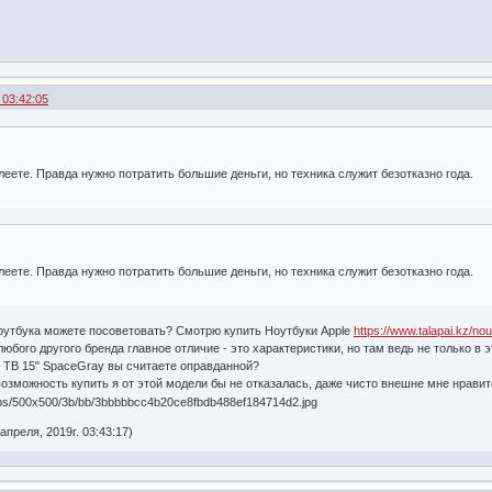
 03:42:05
леете. Правда нужно потратить большие деньги, но техника служит безотказно года.
леете. Правда нужно потратить большие деньги, но техника служит безотказно года.
оутбука можете посоветовать? Смотрю купить Ноутбуки Apple
https://www.talapai.kz/no
любого другого бренда главное отличие - это характеристики, но там ведь не только в 
o TB 15" SpaceGray вы считаете оправданной?
возможность купить я от этой модели бы не отказалась, даже чисто внешне мне нравит
преля, 2019г. 03:43:17)