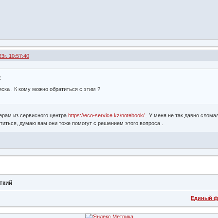
3г. 10:57:40
:
ска . К кому можно обратиться с этим ?
ерам из сервисного центра
https://eco-service.kz/notebook/
. У меня не так давно слома
титься, думаю вам они тоже помогут с решением этого вопроса .
ткий
Единый ф