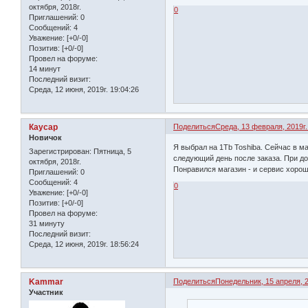
октября, 2018г.
0
Приглашений:
0
Сообщений:
4
Уважение:
[+0/-0]
Позитив:
[+0/-0]
Провел на форуме:
14 минут
Последний визит:
Среда, 12 июня, 2019г. 19:04:26
Каусар
Поделиться
Среда, 13 февраля, 2019г.
Новичок
Я выбрал на 1Tb Toshiba. Сейчас в 
Зарегистрирован
: Пятница, 5
следующий день после заказа. При до
октября, 2018г.
Понравился магазин - и сервис хорош
Приглашений:
0
Сообщений:
4
0
Уважение:
[+0/-0]
Позитив:
[+0/-0]
Провел на форуме:
31 минуту
Последний визит:
Среда, 12 июня, 2019г. 18:56:24
Kammar
Поделиться
Понедельник, 15 апреля, 2
Участник