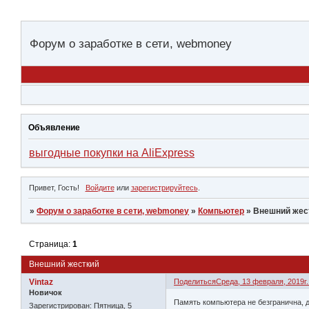
Форум о заработке в сети, webmoney
Объявление
выгодные покупки на AliExpress
Привет, Гость!
Войдите
или
зарегистрируйтесь
.
»
Форум о заработке в сети, webmoney
»
Компьютер
»
Внешний жес
Страница:
1
Внешний жесткий
Vintaz
Поделиться
Среда, 13 февраля, 2019г.
Новичок
Память компьютера не безгранична, 
Зарегистрирован
: Пятница, 5