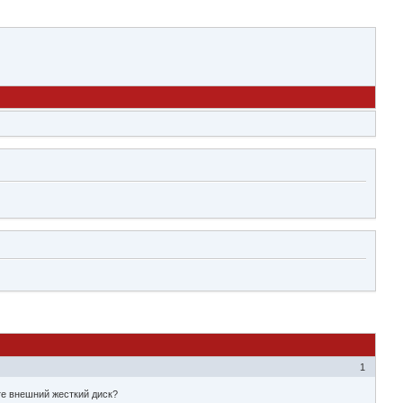
1
те внешний жесткий диск?