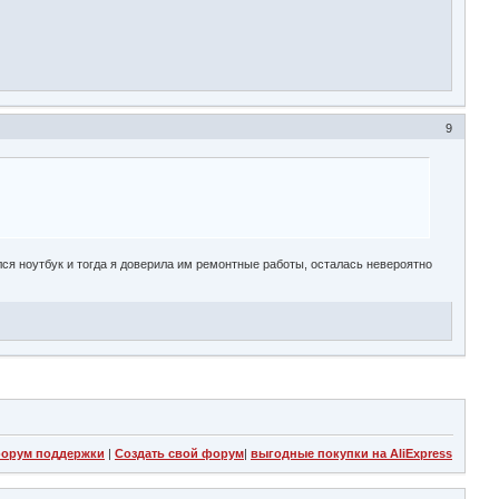
9
лся ноутбук и тогда я доверила им ремонтные работы, осталась невероятно
орум поддержки
|
Создать свой форум
|
выгодные покупки на AliExpress