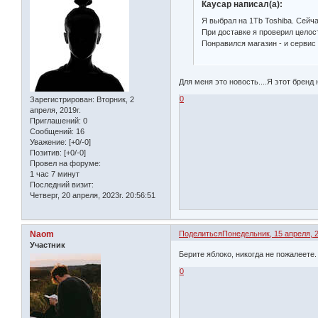
Каусар написал(а):
Я выбрал на 1Tb Toshiba. Сейч
При доставке я проверил целост
Понравился магазин - и сервис
Для меня это новость....Я этот бренд
0
Зарегистрирован
: Вторник, 2
апреля, 2019г.
Приглашений:
0
Сообщений:
16
Уважение:
[+0/-0]
Позитив:
[+0/-0]
Провел на форуме:
1 час 7 минут
Последний визит:
Четверг, 20 апреля, 2023г. 20:56:51
Naom
Поделиться
Понедельник, 15 апреля, 2
Участник
Берите яблоко, никогда не пожалеете.
0