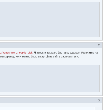
2
kz/f/vneshnie_zhestkie_diski
Я здесь и заказал. Доставку сделали бесплатно на
ми курьеру, хотя можно было и картой на сайте расплатиться.
3