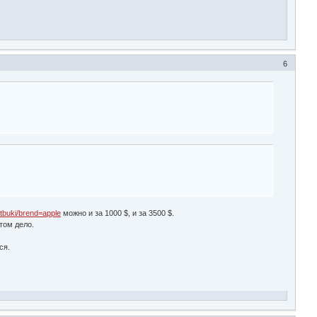
6
utbuki/brend=apple
можно и за 1000 $, и за 3500 $.
этом дело.
ся.