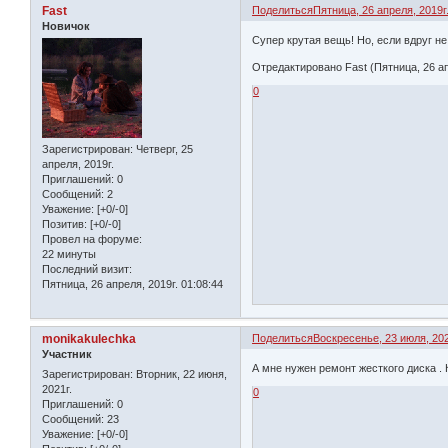
Fast
Поделиться
Пятница, 26 апреля, 2019г.
Новичок
Супер крутая вещь! Но, если вдруг н
Отредактировано Fast (Пятница, 26 апр
0
Зарегистрирован
: Четверг, 25
апреля, 2019г.
Приглашений:
0
Сообщений:
2
Уважение:
[+0/-0]
Позитив:
[+0/-0]
Провел на форуме:
22 минуты
Последний визит:
Пятница, 26 апреля, 2019г. 01:08:44
monikakulechka
Поделиться
Воскресенье, 23 июля, 202
Участник
А мне нужен ремонт жесткого диска . 
Зарегистрирован
: Вторник, 22 июня,
2021г.
0
Приглашений:
0
Сообщений:
23
Уважение:
[+0/-0]