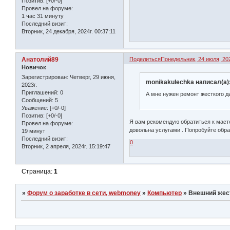
Позитив:
[+0/-0]
Провел на форуме:
1 час 31 минуту
Последний визит:
Вторник, 24 декабря, 2024г. 00:37:11
Анатолий89
Поделиться
Понедельник, 24 июля, 202
Новичок
Зарегистрирован
: Четверг, 29 июня,
monikakulechka написал(а)
2023г.
Приглашений:
0
А мне нужен ремонт жесткого ди
Сообщений:
5
Уважение:
[+0/-0]
Позитив:
[+0/-0]
Я вам рекомендую обратиться к маст
Провел на форуме:
довольна услугами . Попробуйте обра
19 минут
Последний визит:
0
Вторник, 2 апреля, 2024г. 15:19:47
Страница:
1
»
Форум о заработке в сети, webmoney
»
Компьютер
»
Внешний жес