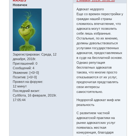
RRABS
2 января, 2019г. 18:02:18
Новичок
Адвокат недорого
Еще со времен перестройки у
граждан нашей страны
сложилось впечатление, что
адвоката могут позволить
себе лишь избранные.
Остальные, по их мнению,
должны довольствоваться
услугами государственных
адвокатов, предоставляемых
Зарегистрирован
: Среда, 12
в суде на бесплатной основе.
декабря, 2018г.
Однако репутация
Приглашений:
0
бесплатных адвокатов
Сообщений:
4
такова, что многие просто
Уважение:
[+0/-0]
отказываются от их услуг,
Позитив:
[+0/-0]
Провел на форуме:
предпочитая представлять
12 минут
свои интересы
Последний визит:
самостоятельно.
Суббота, 16 февраля, 2019г.
Недорогой адвокат миф или
17:05:44
реальность
С развитием частной
адвокатской практики на
рынке адвокатских услуг
появилась жесткая
конкуренция, благодаря