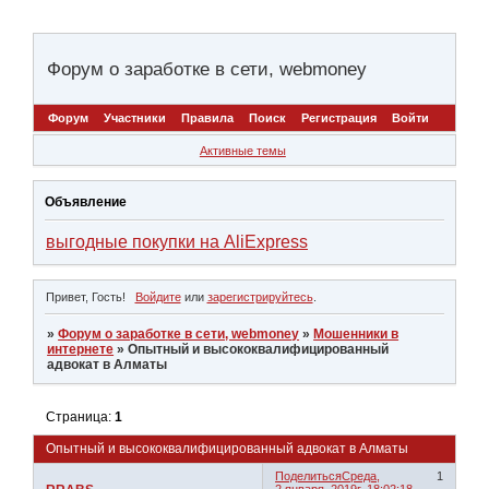
Форум о заработке в сети, webmoney
Форум
Участники
Правила
Поиск
Регистрация
Войти
Активные темы
Объявление
выгодные покупки на AliExpress
Привет, Гость!
Войдите
или
зарегистрируйтесь
.
»
Форум о заработке в сети, webmoney
»
Мошенники в
интернете
»
Опытный и высококвалифицированный
адвокат в Алматы
Страница:
1
Опытный и высококвалифицированный адвокат в Алматы
Поделиться
Среда,
1