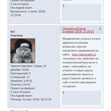
Провел на форуме:
2 часа 6 минут
0
Последний визит:
Воскресенье, 2 июня, 2019г.
12:22:09
Поделиться
Среда,
3
4el
2 января, 2019г. 21:28:52
Участник
Юридические услуги и услуги
адвоката по разным
вопросам советую
посмотреть предложения на
сайте
https://advokat02.kz
поскольку они работают на
положительный результат и
Зарегистрирован
: Среда, 12
знают свою работу на
декабря, 2018г.
отлично то ваши шансы
Приглашений:
0
увеличиватсяч просто в
Сообщений:
13
разы.Советую заглянуть н
Уважение:
[+0/-0]
сайт и после сами решите
Позитив:
[+0/-0]
что делать
Провел на форуме:
3 часа 10 минут
0
Последний визит:
Пятница, 31 мая, 2019г. 02:31:25