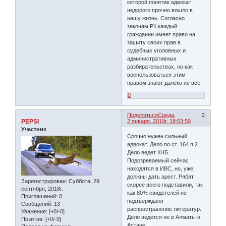
которой понятие адвокат
недорого прочно вошло в
нашу жизнь. Согласно
законам РК каждый
гражданин имеет право на
защиту своих прав в
судебных уголовных и
административных
разбирательствах, но как
воспользоваться этим
правом знают далеко не все.
0
Поделиться
Среда,
2
PEPSI
2 января, 2019г. 18:03:59
Участник
Срочно нужен сильный
адвокат. Дело по ст. 164 п.2.
Дело ведет КНБ.
Подозреваемый сейчас
находятся в ИВС, но, уже
должны дать арест. Рябят
Зарегистрирован
: Суббота, 29
скорее всего подставили, так
сентября, 2018г.
как 80% свидетелей не
Приглашений:
0
подтверждают
Сообщений:
13
распространение литератур.
Уважение:
[+0/-0]
Дело ведется не в Алматы и
Позитив:
[+0/-0]
Астане.