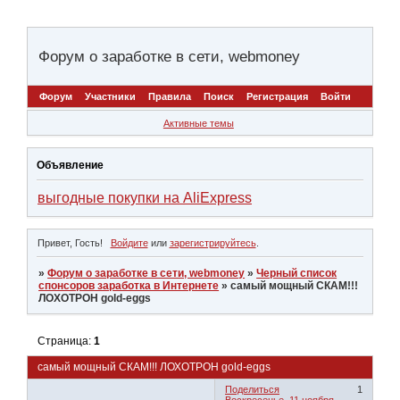
Форум о заработке в сети, webmoney
Форум
Участники
Правила
Поиск
Регистрация
Войти
Активные темы
Объявление
выгодные покупки на AliExpress
Привет, Гость!
Войдите
или
зарегистрируйтесь
.
»
Форум о заработке в сети, webmoney
»
Черный список
спонсоров заработка в Интернете
»
самый мощный СКАМ!!!
ЛОХОТРОН gold-eggs
Страница:
1
самый мощный СКАМ!!! ЛОХОТРОН gold-eggs
Поделиться
1