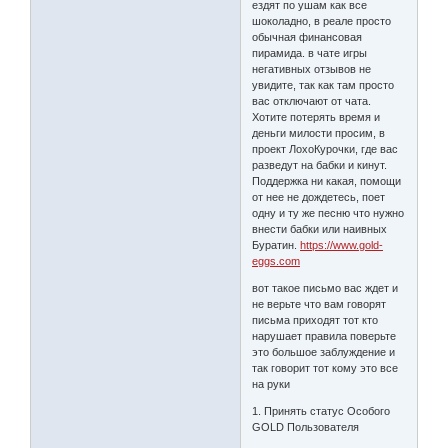
ездят по ушам как все
шоколадно, в реале просто
обычная финансовая
пирамида. в чате игры
негативных отзывов не
увидите, так как там просто
вас отключают от чата.
Хотите потерять время и
деньги милости просим, в
проект ЛохоКурочки, где вас
разведут на бабки и кинут.
Поддержка ни какая, помощи
от нее не дождетесь, поет
одну и ту же песню что нужно
внести бабки или наивных
Буратин.
https://www.gold-
eggs.com
вот такое письмо вас ждет и
не верьте что вам говорят
письма приходят тот кто
нарушает правила поверьте
это большое заблуждение и
так говорит тот кому это все
на руки
1. Принять статус Особого
GOLD Пользователя