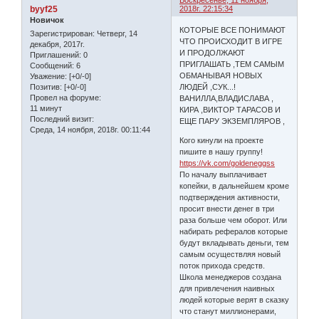
Воскресенье, 11 ноября,
byyf25
2018г. 22:15:34
Новичок
КОТОРЫЕ ВСЕ ПОНИМАЮТ
Зарегистрирован
: Четверг, 14
ЧТО ПРОИСХОДИТ В ИГРЕ
декабря, 2017г.
И ПРОДОЛЖАЮТ
Приглашений:
0
ПРИГЛАШАТЬ ,ТЕМ САМЫМ
Сообщений:
6
ОБМАНЫВАЯ НОВЫХ
Уважение:
[+0/-0]
ЛЮДЕЙ ,СУК...!
Позитив:
[+0/-0]
Провел на форуме:
ВАНИЛЛА,ВЛАДИСЛАВА ,
11 минут
КИРА ,ВИКТОР ТАРАСОВ И
Последний визит:
ЕЩЕ ПАРУ ЭКЗЕМПЛЯРОВ ,
Среда, 14 ноября, 2018г. 00:11:44
Кого кинули на проекте
пишите в нашу группу!
https://vk.com/goldeneggss
По началу выплачивает
копейки, в дальнейшем кроме
подтверждения активности,
просит внести денег в три
раза больше чем оборот. Или
набирать рефералов которые
будут вкладывать деньги, тем
самым осуществляя новый
поток прихода средств.
Школа менеджеров создана
для привлечения наивных
людей которые верят в сказку
что станут миллионерами,