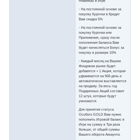
Новинках в Игре
- На постоянной основе за
покупку Курочки в Кредит
Вам скидка 5%
- На постоянной основе за
покупку Курочки или
Приложения, сразу после
пополнения баланса Вам
будет начисляться Бонус за
покупку в размере 10%
- Каждый месяц на Вашем
Фондовом рынке будет
добавятся + 1 Акция, которая
удваивается на 90й день и
автоматически выставляется
на продажу. За весь год
Подаренных Акций составит
12 штук, которые будут
умножатся.
Для принятия статуса
Особого GOLD Вам нужно
пополнить Игровой баланс в
Игре на сумму в Три раза
больше, от общей суммы
Вашего оборота Аккаунта.