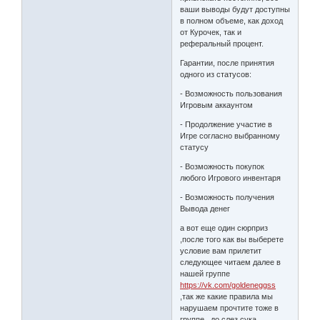
ваши выводы будут доступны
в полном объеме, как доход
от Курочек, так и
реферальный процент.
Гарантии, после принятия
одного из статусов:
- Возможность пользования
Игровым аккаунтом
- Продолжение участие в
Игре согласно выбранному
статусу
- Возможность покупок
любого Игрового инвентаря
- Возможность получения
Вывода денег
а вот еще один сюрприз
,после того как вы выберете
условие вам прилетит
следующее читаем далее в
нашей группе
https://vk.com/goldeneggss
,так же какие правила мы
нарушаем прочтите тоже в
группе , до слез сука