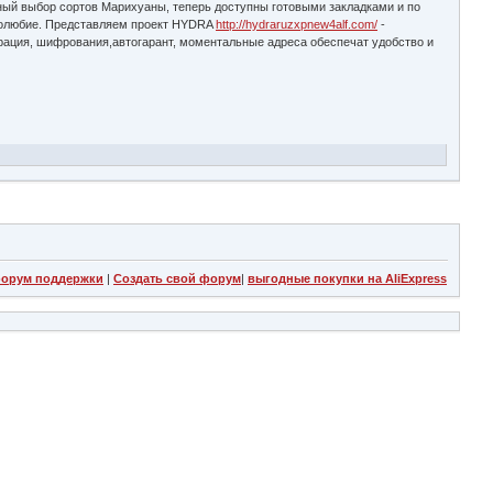
мный выбор сортов Марихуаны, теперь доступны готовыми закладками и по
рудолюбие. Представляем проект HYDRA
http://hydraruzxpnew4alf.com/
-
рация, шифрования,автогарант, моментальные адреса обеспечат удобство и
орум поддержки
|
Создать свой форум
|
выгодные покупки на AliExpress