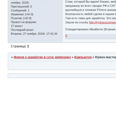
Спам, который Вы ждали! Кокаин, амф
ноября, 2018г.
предзаказу во всех городах РФ и СН
Приглашений:
0
крупнейшую в теневом РУнете аноним
Сообщений:
1
безопасность любой сделке в нашем
Уважение:
[+0/-0]
Там есть темы для заработка. Это пр
Позитив:
[+0/-0]
Провел на форуме:
Зашла на ссылку
http://hydraruzxpne
17 минут
Отредактировано AlisaBerne (Вторник, 
Последний визит:
Вторник, 27 ноября, 2018г. 17:41:34
0
Страница:
1
»
Форум о заработке в сети, webmoney
»
Компьютер
»
Нужен масте