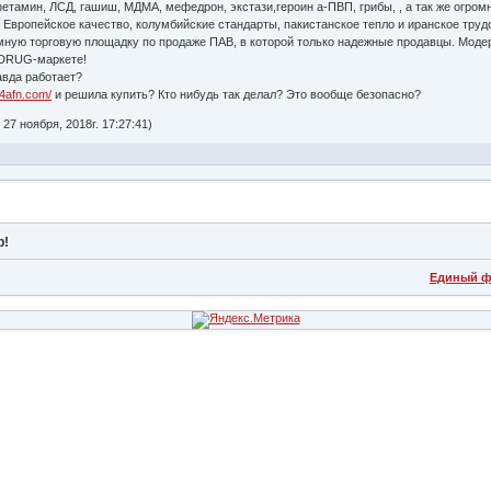
етамин, ЛСД, гашиш, МДМА, мефедрон, экстази,героин а-ПВП, грибы, , а так же огро
Г. Европейское качество, колумбийские стандарты, пакистанское тепло и иранское т
ную торговую площадку по продаже ПАВ, в которой только надежные продавцы. Моде
 DRUG-маркете!
авда работает?
w4afn.com/
и решила купить? Кто нибудь так делал? Это вообще безопасно?
27 ноября, 2018г. 17:27:41)
р!
Единый ф