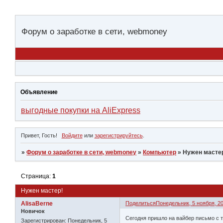
Форум о заработке в сети, webmoney
Объявление
выгодные покупки на AliExpress
Привет, Гость!
Войдите
или
зарегистрируйтесь
.
»
Форум о заработке в сети, webmoney
»
Компьютер
»
Нужен масте
Страница:
1
Нужен мастер!
AlisaBerne
Поделиться
Понедельник, 5 ноября, 20
Новичок
Сегодня пришло на вайбер письмо с
Зарегистрирован
: Понедельник, 5