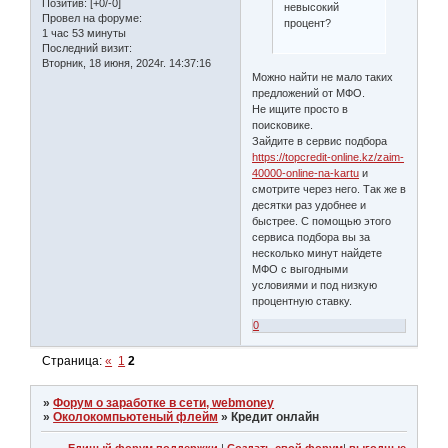
Позитив:
[+0/-0]
невысокий
Провел на форуме:
процент?
1 час 53 минуты
Последний визит:
Вторник, 18 июня, 2024г. 14:37:16
Можно найти не мало таких
предложений от МФО.
Не ищите просто в
поисковике.
Зайдите в сервис подбора
https://topcredit-online.kz/zaim-
40000-online-na-kartu
и
смотрите через него. Так же в
десятки раз удобнее и
быстрее. С помощью этого
сервиса подбора вы за
несколько минут найдете
МФО с выгодными
условиями и под низкую
процентную ставку.
0
Страница:
«
1
2
»
Форум о заработке в сети, webmoney
»
Околокомпьютеный флейм
»
Кредит онлайн