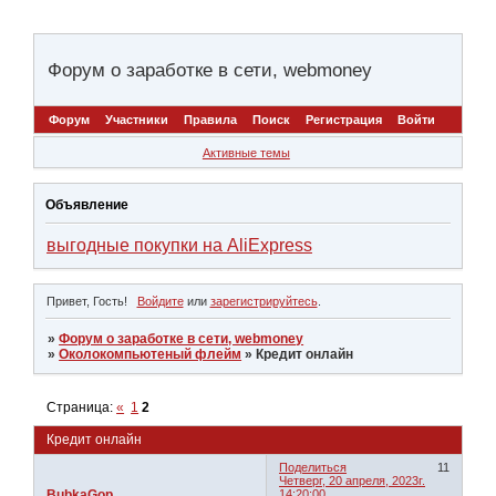
Форум о заработке в сети, webmoney
Форум
Участники
Правила
Поиск
Регистрация
Войти
Активные темы
Объявление
выгодные покупки на AliExpress
Привет, Гость!
Войдите
или
зарегистрируйтесь
.
»
Форум о заработке в сети, webmoney
»
Околокомпьютеный флейм
»
Кредит онлайн
Страница:
«
1
2
Кредит онлайн
Поделиться
11
Четверг, 20 апреля, 2023г.
BubkaGop
14:20:00