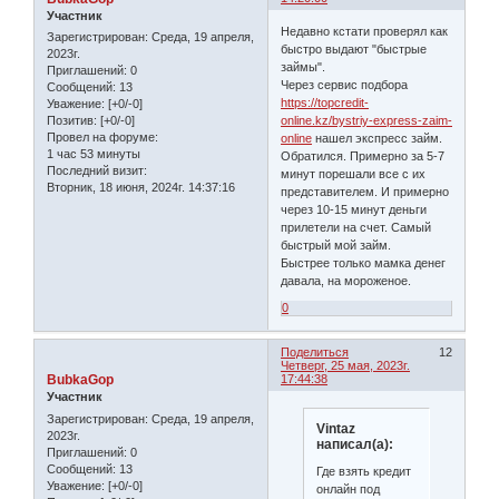
Участник
Недавно кстати проверял как
Зарегистрирован
: Среда, 19 апреля,
быстро выдают "быстрые
2023г.
займы".
Приглашений:
0
Через сервис подбора
Сообщений:
13
https://topcredit-
Уважение:
[+0/-0]
online.kz/bystriy-express-zaim-
Позитив:
[+0/-0]
Провел на форуме:
online
нашел экспресс займ.
1 час 53 минуты
Обратился. Примерно за 5-7
Последний визит:
минут порешали все с их
Вторник, 18 июня, 2024г. 14:37:16
представителем. И примерно
через 10-15 минут деньги
прилетели на счет. Самый
быстрый мой займ.
Быстрее только мамка денег
давала, на мороженое.
0
Поделиться
12
Четверг, 25 мая, 2023г.
BubkaGop
17:44:38
Участник
Зарегистрирован
: Среда, 19 апреля,
Vintaz
2023г.
написал(а):
Приглашений:
0
Сообщений:
13
Где взять кредит
Уважение:
[+0/-0]
онлайн под