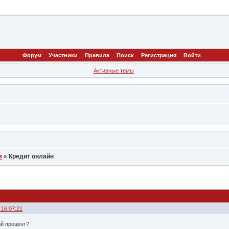
Форум
Участники
Правила
Поиск
Регистрация
Войти
Активные темы
м
»
Кредит онлайн
 16:07:21
ий процент?