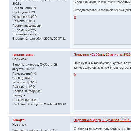
В данный момент мне очень хороший 
2021г.
Приглашений:
0
Отредактировано monikakulechka (Четве
Сообщений:
23
Уважение:
[+0/-0]
0
Позитив:
[+0/-0]
Провел на форуме:
1 час 31 минуту
Последний визит:
Вторник, 24 декабря, 2024г. 00:37:11
гипопотинка
Поделиться
Суббота, 28 августа, 2021г
Новичок
Нам нужна была крупная сумма, поэ
Зарегистрирован
: Суббота, 28
таких условиях для нас очень выгодн
августа, 2021г.
Приглашений:
0
0
Сообщений:
1
Уважение:
[+0/-0]
Позитив:
[+0/-0]
Провел на форуме:
1 минуту
Последний визит:
Суббота, 28 августа, 2021г. 01:08:18
Anagra
Поделиться
Среда, 22 декабря, 2021г. 
Новичок
Ставки стали дуже популярними, і, зви
Зарегистрирован
: Четверг, 28