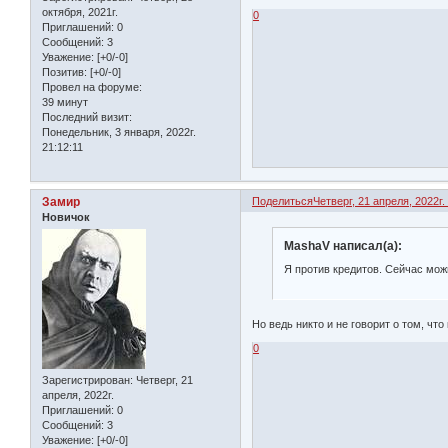
октября, 2021г.
0
Приглашений:
0
Сообщений:
3
Уважение:
[+0/-0]
Позитив:
[+0/-0]
Провел на форуме:
39 минут
Последний визит:
Понедельник, 3 января, 2022г.
21:12:11
Замир
Поделиться
Четверг, 21 апреля, 2022г.
Новичок
MashaV написал(а):
Я против кредитов. Сейчас мож
Но ведь никто и не говорит о том, чт
0
Зарегистрирован
: Четверг, 21
апреля, 2022г.
Приглашений:
0
Сообщений:
3
Уважение:
[+0/-0]