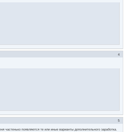
4
5
меня частенько появляются те или иные варианты дополнительного заработка.