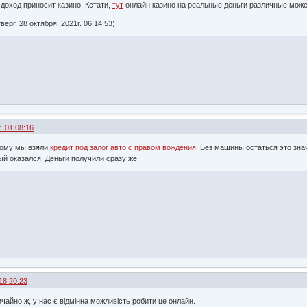
доход приносит казино. Кстати,
тут
онлайн казино на реальные деньги различные может
рг, 28 октября, 2021г. 06:14:53)
. 01:08:16
тому мы взяли
кредит под залог авто с правом вождения
. Без машины остаться это зна
ый оказался. Деньги получили сразу же.
18:20:23
чайно ж, у нас є відмінна можливість робити це онлайн.