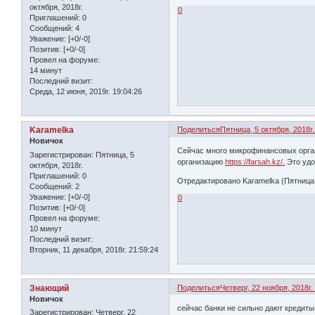
октября, 2018г.
0
Приглашений:
0
Сообщений:
4
Уважение:
[+0/-0]
Позитив:
[+0/-0]
Провел на форуме:
14 минут
Последний визит:
Среда, 12 июня, 2019г. 19:04:26
Karamelka
Поделиться
Пятница, 5 октября, 2018г.
Новичок
Сейчас много микрофинансовых орган
Зарегистрирован
: Пятница, 5
организацию
https://farsah.kz/.
Это удо
октября, 2018г.
Приглашений:
0
Отредактировано Karamelka (Пятница, 
Сообщений:
2
Уважение:
[+0/-0]
0
Позитив:
[+0/-0]
Провел на форуме:
10 минут
Последний визит:
Вторник, 11 декабря, 2018г. 21:59:24
Знающий
Поделиться
Четверг, 22 ноября, 2018г.
Новичок
сейчас банки не сильно дают кредиты
Зарегистрирован
: Четверг, 22