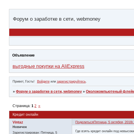
Форум о заработке в сети, webmoney
Объявление
выгодные покупки на AliExpress
Привет, Гость!
Войдите
или
зарегистрируйтесь
.
»
Форум о заработке в сети, webmoney
»
Околокомпьютеный флей
Страница:
1
2
»
Кредит онлайн
Vintaz
Поделиться
Пятница, 5 октября, 2018г.
Новичок
Где взять кредит онлайн под невысок
Зарегистрирован
: Пятница, 5