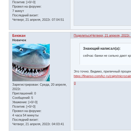
Позитив:
[+0/-0]
Провел на форуме:
7 минут
Последний визит:
Четверг, 21 апреля, 2022г. 07:04:51
Бекжан
Поделиться
Четверг, 21 апреля, 2022г.
Новичок
Знающий написал(а):
сейчас банки не сильно дают кр
Это точно. Видимо, приличный процен
https://finanso.com/kz-ru/zajm/microzai
0
Зарегистрирован
: Среда, 20 апреля,
2022г.
Приглашений:
0
Сообщений:
5
Уважение:
[+0/-0]
Позитив:
[+0/-0]
Провел на форуме:
4 часа 54 минуты
Последний визит:
Четверг, 21 апреля, 2022г. 04:03:41