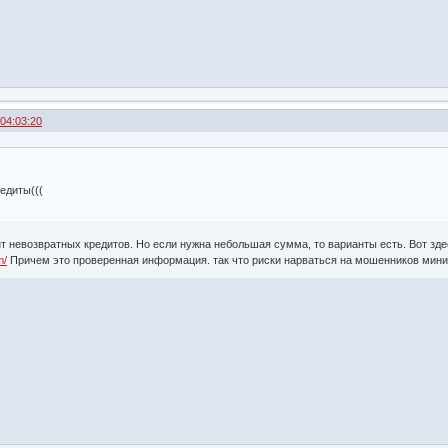
 04:03:20
едиты(((
т невозвратных кредитов. Но если нужна небольшая сумма, то варианты есть. Вот зде
m/
Причем это проверенная информация. так что риски нарваться на мошенников мин