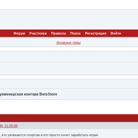
Форум
Участники
Правила
Поиск
Регистрация
Войти
Активные темы
укмекерская контора BetsStore
г. 21:05:58
кто увлекается спортом и кто просто хочет заработать играя.