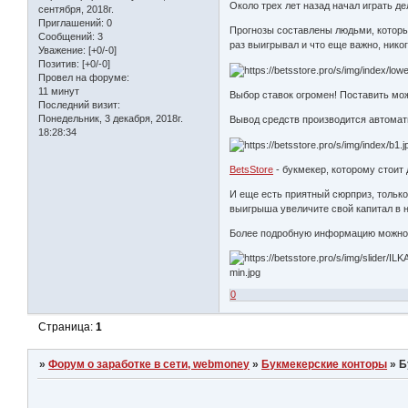
Около трех лет назад начал играть де
сентября, 2018г.
Приглашений:
0
Прогнозы составлены людьми, которые
Сообщений:
3
раз выигрывал и что еще важно, нико
Уважение:
[+0/-0]
Позитив:
[+0/-0]
Провел на форуме:
11 минут
Выбор ставок огромен! Поставить можн
Последний визит:
Понедельник, 3 декабря, 2018г.
Вывод средств производится автомати
18:28:34
BetsStore
- букмекер, которому стоит 
И еще есть приятный сюрприз, только
выигрыша увеличите свой капитал в н
Более подробную информацию можно 
0
Страница:
1
»
Форум о заработке в сети, webmoney
»
Букмекерские конторы
»
Б