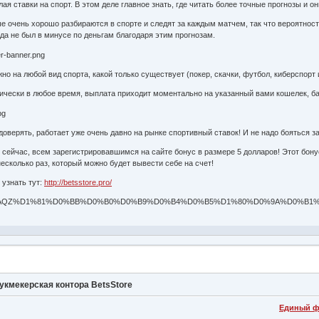
лая ставки на спорт. В этом деле главное знать, где читать более точные прогнозы и о
 очень хорошо разбираются в спорте и следят за каждым матчем, так что вероятность
гда не был в минусе по деньгам благодаря этим прогнозам.
о на любой вид спорта, какой только существует (покер, скачки, футбол, киберспорт и
чески в любое время, выплата приходит моментально на указанный вами кошелек, бан
доверять, работает уже очень давно на рынке спортивный ставок! И не надо бояться за
 сейчас, всем зарегистрировавшимся на сайте бонус в размере 5 долларов! Этот бону
есколько раз, который можно будет вывести себе на счет!
узнать тут:
http://betsstore.pro/
укмекерская контора BetsStore
Единый ф