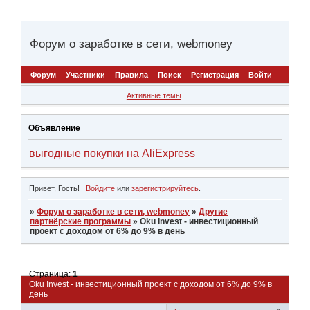
Форум о заработке в сети, webmoney
Форум
Участники
Правила
Поиск
Регистрация
Войти
Активные темы
Объявление
выгодные покупки на AliExpress
Привет, Гость!
Войдите
или
зарегистрируйтесь
.
»
Форум о заработке в сети, webmoney
»
Другие
партнёрские программы
»
Oku Invest - инвестиционный
проект с доходом от 6% до 9% в день
Страница:
1
Oku Invest - инвестиционный проект с доходом от 6% до 9% в
день