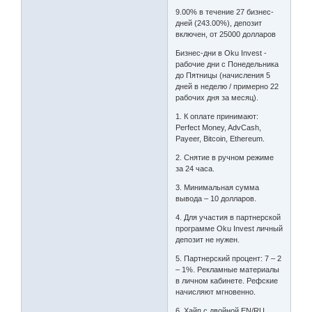
9.00% в течение 27 бизнес-
дней (243.00%), депозит
включен, от 25000 долларов
Бизнес-дни в Oku Invest -
рабочие дни с Понедельника
до Пятницы (начисления 5
дней в неделю / примерно 22
рабочих дня за месяц).
1. К оплате принимают:
Perfect Money, AdvCash,
Payeer, Bitcoin, Ethereum.
2. Снятие в ручном режиме
за 24 часа.
3. Минимальная сумма
вывода – 10 долларов.
4. Для участия в партнерской
программе Oku Invest личный
депозит не нужен.
5. Партнерский процент: 7 – 2
– 1%. Рекламные материалы
в личном кабинете. Рефские
начисляют мгновенно.
6. Хайп с двойной EN/RU