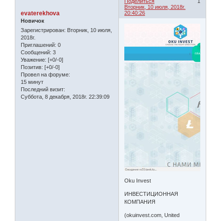
Поделиться
1
Вторник, 10 июля, 2018г.
evaterekhova
20:40:26
Новичок
Зарегистрирован
: Вторник, 10 июля,
2018г.
Приглашений:
0
Сообщений:
3
Уважение:
[+0/-0]
Позитив:
[+0/-0]
Провел на форуме:
15 минут
Последний визит:
Суббота, 8 декабря, 2018г. 22:39:09
Oku Invest
ИНВЕСТИЦИОННАЯ
КОМПАНИЯ
(okuinvest.com, United