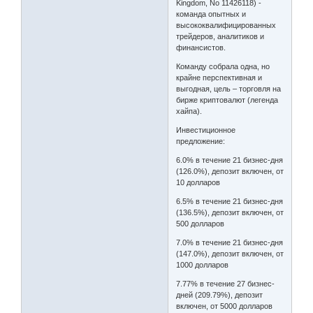
Kingdom, No 11426118) -
команда опытных и
высококвалифицированных
трейдеров, аналитиков и
финансистов.
Команду собрала одна, но
крайне перспективная и
выгодная, цель – торговля на
бирже криптовалют (легенда
хайпа).
Инвестиционное
предложение:
6.0% в течение 21 бизнес-дня
(126.0%), депозит включен, от
10 долларов
6.5% в течение 21 бизнес-дня
(136.5%), депозит включен, от
500 долларов
7.0% в течение 21 бизнес-дня
(147.0%), депозит включен, от
1000 долларов
7.77% в течение 27 бизнес-
дней (209.79%), депозит
включен, от 5000 долларов