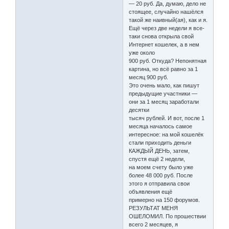
— 20 руб. Да, думаю, дело не
стоящее, случайно нашёлся
такой же наивный(ая), как и я.
Ещё через две недели я все-
таки снова открыла свой
Интернет кошелек, а в нем
уже около
900 руб. Откуда? Непонятная
картина, но всё равно за 1
месяц 900 руб.
Это очень мало, как пишут
предыдущие участники —
они за 1 месяц заработали
десятки
тысяч рублей. И вот, после 1
месяца началось самое
интересное: на мой кошелёк
стали приходить деньги
КАЖДЫЙ ДЕНЬ, затем,
спустя ещё 2 недели,
на моем счету было уже
более 48 000 руб. После
этого я отправила свои
объявления ещё
примерно на 150 форумов.
РЕЗУЛЬТАТ МЕНЯ
ОШЕЛОМИЛ. По прошествии
всего 2 месяцев, я