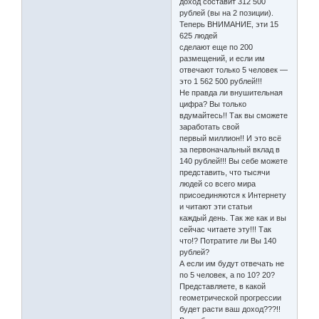
доход составит 312 500
рублей (вы на 2 позиции).
Теперь ВНИМАНИЕ, эти 15
625 людей
сделают еще по 200
размещений, и если им
отвечают только 5 человек —
это 1 562 500 рублей!!!
Не правда ли внушительная
цифра? Вы только
вдумайтесь!! Так вы сможете
заработать свой
первый миллион!! И это всё
за первоначальный вклад в
140 рублей!!! Вы себе можете
представить, что тысячи
людей со всего мира
присоединяются к Интернету
и читают эти статьи
каждый день. Так же как и вы
сейчас читаете эту!!! Так
что!? Потратите ли Вы 140
рублей?
А если им будут отвечать не
по 5 человек, а по 10? 20?
Представляете, в какой
геометрической прогрессии
будет расти ваш доход???!!