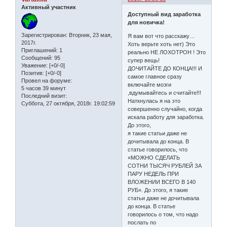
Активный участник
Доступный вид заработка
для новичка!
Зарегистрирован
: Вторник, 23 мая,
Я вам вот что расскажу…
2017г.
Хоть верьте хоть нет) Это
Приглашений:
1
реально НЕ ЛОХОТРОН ! Это
Сообщений:
95
супер вещь!
Уважение:
[+0/-0]
ДОЧИТАЙТЕ ДО КОНЦА!!! И
Позитив:
[+0/-0]
самое главное сразу
Провел на форуме:
включайте мозги
5 часов 39 минут
,вдумывайтесь и считайте!!!
Последний визит:
Наткнулась я на это
Суббота, 27 октября, 2018г. 19:02:59
совершенно случайно, когда
искала работу для заработка.
До этого,
я такие статьи даже не
дочитывала до конца. В
статье говорилось, что
«МОЖНО СДЕЛАТЬ
СОТНИ ТЫСЯЧ РУБЛЕЙ ЗА
ПАРУ НЕДЕЛЬ ПРИ
ВЛОЖЕНИИ ВСЕГО В 140
РУБ». До этого, я такие
статьи даже не дочитывала
до конца. В статье
говорилось о том, что надо
послать по