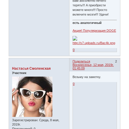
Вам абсолютно нечего
терять!!! А приобрести
можете много!!! Просто
включите мозги!!! Удачи!
есть аналогичный
Акция! Популяризация DOGE
0
Поделиться
2
Воскресенье, 12 мая, 2019г.
Настасья Смоленская
01:45:09
Участник
Возьму на заметку.
0
Зарегистрирован
: Среда, 8 мая,
2019г.
Приглашений:
0