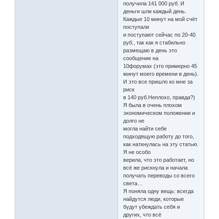
получила 141 000 руб. И
деньги шли каждый день.
Каждые 10 минут на мой счёт
поступали
и поступают сейчас по 20-40
руб., так как я стабильно
размещаю в день это
сообщение на
10форумах (это примерно 45
минут моего времени в день).
И это все пришло ко мне за
риск
в 140 руб.Неплохо, правда?)
Я была в очень плохом
экономическом положении и
долго не
могла найти себе
подходящую работу до того,
как наткнулась на эту статью.
Я не особо
верила, что это работает, но
всё же рискнула и начала
получать переводы со всего
света…
Я поняла одну вещь: всегда
найдутся люди, которые
будут убеждать себя и
других, что всё