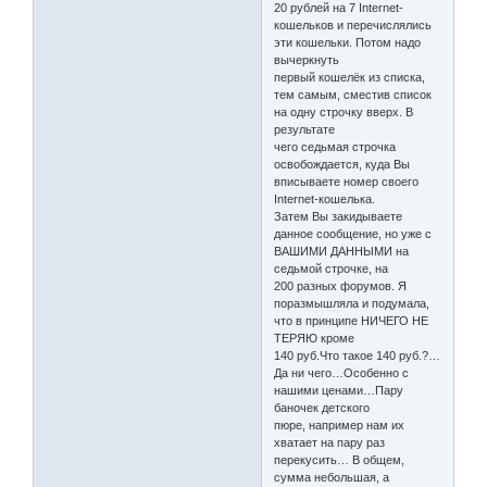
20 рублей на 7 Internet-
кошельков и перечислялись
эти кошельки. Потом надо
вычеркнуть
первый кошелёк из списка,
тем самым, сместив список
на одну строчку вверх. В
результате
чего седьмая строчка
освобождается, куда Вы
вписываете номер своего
Internet-кошелька.
Затем Вы закидываете
данное сообщение, но уже с
ВАШИМИ ДАННЫМИ на
седьмой строчке, на
200 разных форумов. Я
поразмышляла и подумала,
что в принципе НИЧЕГО НЕ
ТЕРЯЮ кроме
140 руб.Что такое 140 руб.?…
Да ни чего…Особенно с
нашими ценами…Пару
баночек детского
пюре, например нам их
хватает на пару раз
перекусить… В общем,
сумма небольшая, а