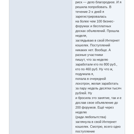
риск — дело благородное. И я
решила попробовать. В
течение 2-х дней я
зарегистрировалась
на более чем 100 бизнес-
форумах и бесплатных
досках объявлений. Прошла
неделя,
заглядываю в свой Интернет
кошелек. Поступлений
никаких нет. Вообще. А
разные участники
пишут, что за неделю
заработали кто по 800 руб.,
кто по 460 руб. Ну что ж,
подумала я,
попала в очередной
лохотрон, желая заработать
за пару недель десятки тысяч
рублей. Ну
и бросила это занятие, так и е
дослав свое объявление до
200 форумов. Ещё через
неделю
(ради любопытства)
заглянула в свой Интернет
кошелек. Смотрю, всего одно
поступление