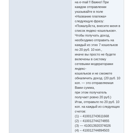
на e-mail !! Важно! При
каждом отправлении
указывайте в поле
«Название платежа»
следующую фразу:
«Пожалуйста, внесите меня в
список яндекс-кошельков».
Чтобы получать доход,
необходимо отправить на
каждый из этих 7 кошельков
по 20 руб. 10 коп.,
иначе вы просто не будете
включены в систему
сетевыми модераторами
яндекс-
кошельков и не сможете
обналичить доход. (20 руб. 10
коп. — это отправляемая
Вами сумма,
при этом получатель
получает ровно 20 руб.)
Итак, отправьте по 20 руб. 10
коп. на каждый из следующих
счетов:
(1) – 410012743611668
(2) – 410012744274855
(3) — 410013920374026
(4) – 410012744894503