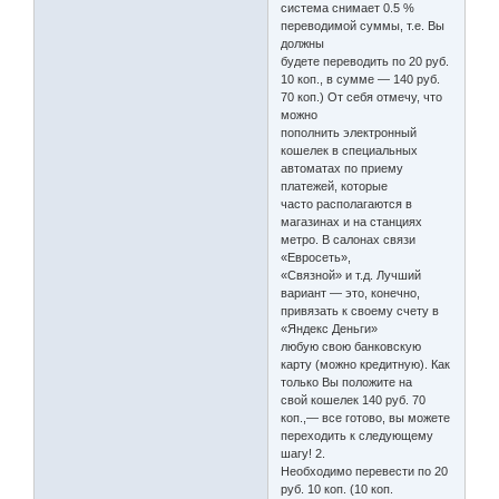
система снимает 0.5 %
переводимой суммы, т.е. Вы
должны
будете переводить по 20 руб.
10 коп., в сумме — 140 руб.
70 коп.) От себя отмечу, что
можно
пополнить электронный
кошелек в специальных
автоматах по приему
платежей, которые
часто располагаются в
магазинах и на станциях
метро. В салонах связи
«Евросеть»,
«Связной» и т.д. Лучший
вариант — это, конечно,
привязать к своему счету в
«Яндекс Деньги»
любую свою банковскую
карту (можно кредитную). Как
только Вы положите на
свой кошелек 140 руб. 70
коп.,— все готово, вы можете
переходить к следующему
шагу! 2.
Необходимо перевести по 20
руб. 10 коп. (10 коп.