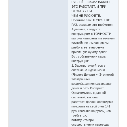
РУБЛЕЙ… Самое ВАЖНОЕ,
ЭТО РАБОТАЕТ, И ПРИ
ЭТОМ ВЫ НИ
ЧЕМ НЕ РИСКУЕТЕ.
Прочтите это НЕСКОЛЬКО
РАЗ, есливам это требуется.
А дальше, следуйте
инструкциям в ТОЧНОСТИ,
как они написаны и в течении
ближайших 2 месяцев вы
разбогатеете на очень
приличную сумму денег.
Вот, собственно и сама
инструкция:
1. Зарегистрируйтесь в
системе «Яндекс мани
(Яндекс Деньги) ». Это некий
электронный
кошелёк для использования
денег в сети Интернет.
Ознакомьтесь с данной
системой, как она
работает. Далее необходимо
положить на свой счет 141
руб. (больше на рубль, чем
требуется,
потому что при
осуществлении перевода