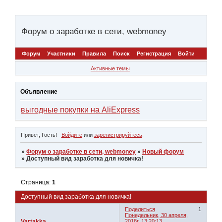
Форум о заработке в сети, webmoney
Форум
Участники
Правила
Поиск
Регистрация
Войти
Активные темы
Объявление
выгодные покупки на AliExpress
Привет, Гость!
Войдите
или
зарегистрируйтесь
.
»
Форум о заработке в сети, webmoney
»
Новый форум
»
Доступный вид заработка для новичка!
Страница:
1
Доступный вид заработка для новичка!
Поделиться
1
Понедельник, 30 апреля,
Vartakka
2018г. 13:20:13