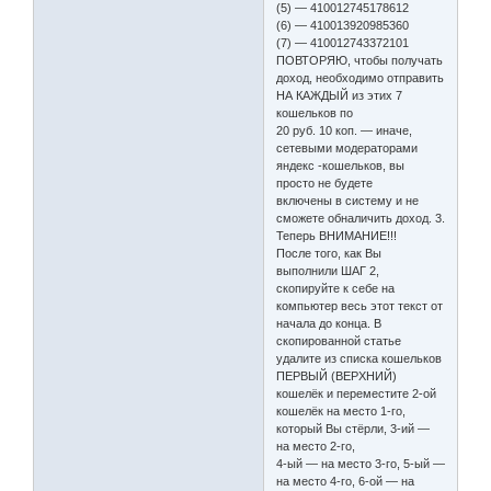
(5) — 410012745178612
(6) — 410013920985360
(7) — 410012743372101
ПОВТОРЯЮ, чтобы получать
доход, необходимо отправить
НА КАЖДЫЙ из этих 7
кошельков по
20 руб. 10 коп. — иначе,
сетевыми модераторами
яндекс -кошельков, вы
просто не будете
включены в систему и не
сможете обналичить доход. 3.
Теперь ВНИМАНИЕ!!!
После того, как Вы
выполнили ШАГ 2,
скопируйте к себе на
компьютер весь этот текст от
начала до конца. В
скопированной статье
удалите из списка кошельков
ПЕРВЫЙ (ВЕРХНИЙ)
кошелёк и переместите 2-ой
кошелёк на место 1-го,
который Вы стёрли, 3-ий —
на место 2-го,
4-ый — на место 3-го, 5-ый —
на место 4-го, 6-ой — на