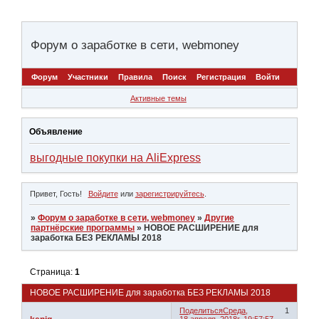
Форум о заработке в сети, webmoney
Форум
Участники
Правила
Поиск
Регистрация
Войти
Активные темы
Объявление
выгодные покупки на AliExpress
Привет, Гость!
Войдите
или
зарегистрируйтесь
.
»
Форум о заработке в сети, webmoney
»
Другие
партнёрские программы
»
НОВОЕ РАСШИРЕНИЕ для
заработка БЕЗ РЕКЛАМЫ 2018
Страница:
1
НОВОЕ РАСШИРЕНИЕ для заработка БЕЗ РЕКЛАМЫ 2018
Поделиться
Среда,
1