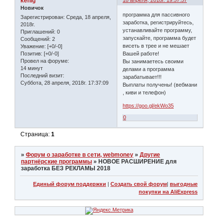
kenig
18 апреля, 2018г. 19:57:57
Новичок
программа для пассивного
Зарегистрирован
: Среда, 18 апреля,
заработка, регистрируйтесь,
2018г.
устанавливайте программу,
Приглашений:
0
запускайте, программа будет
Сообщений:
2
висеть в трее и не мешает
Уважение:
[+0/-0]
Вашей работе!
Позитив:
[+0/-0]
Провел на форуме:
Вы занимаетесь своими
14 минут
делами а программа
Последний визит:
зарабатывает!!!
Суббота, 28 апреля, 2018г. 17:37:09
Выплаты получены! (вебмани
, киви и телефон)
https://goo.gl/ekWo35
0
Страница:
1
»
Форум о заработке в сети, webmoney
»
Другие
партнёрские программы
»
НОВОЕ РАСШИРЕНИЕ для
заработка БЕЗ РЕКЛАМЫ 2018
Единый форум поддержки
|
Создать свой форум
|
выгодные
покупки на AliExpress