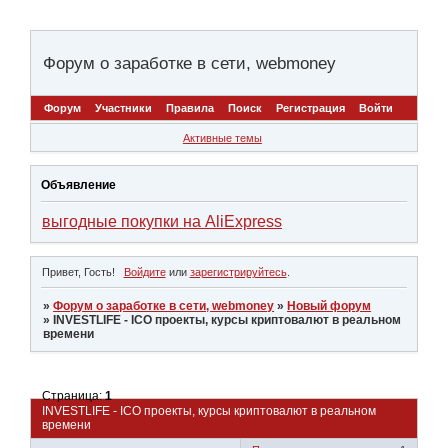
Форум о заработке в сети, webmoney
Форум
Участники
Правила
Поиск
Регистрация
Войти
Активные темы
Объявление
выгодные покупки на AliExpress
Привет, Гость!
Войдите
или
зарегистрируйтесь
.
»
Форум о заработке в сети, webmoney
»
Новый форум
»
INVESTLIFE - ICO проекты, курсы криптовалют в реальном
времени
Страница:
1
INVESTLIFE - ICO проекты, курсы криптовалют в реальном
времени