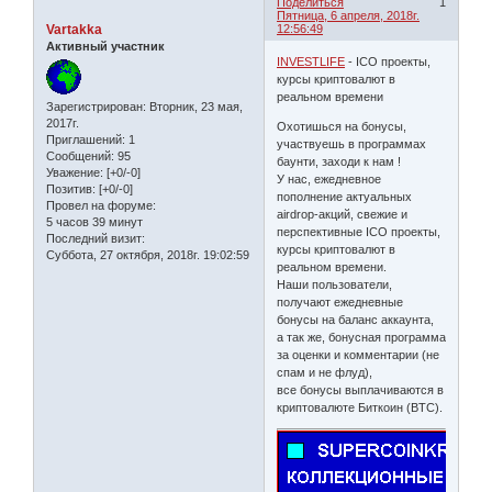
Поделиться
1
Пятница, 6 апреля, 2018г.
Vartakka
12:56:49
Активный участник
INVESTLIFE
- ICO проекты,
курсы криптовалют в
реальном времени
Зарегистрирован
: Вторник, 23 мая,
2017г.
Охотишься на бонусы,
Приглашений:
1
участвуешь в программах
Сообщений:
95
баунти, заходи к нам !
Уважение:
[+0/-0]
У нас, ежедневное
Позитив:
[+0/-0]
пополнение актуальных
Провел на форуме:
airdrop-акций, свежие и
5 часов 39 минут
перспективные ICO проекты,
Последний визит:
курсы криптовалют в
Суббота, 27 октября, 2018г. 19:02:59
реальном времени.
Наши пользователи,
получают ежедневные
бонусы на баланс аккаунта,
а так же, бонусная программа
за оценки и комментарии (не
спам и не флуд),
все бонусы выплачиваются в
криптовалюте Биткоин (BTC).