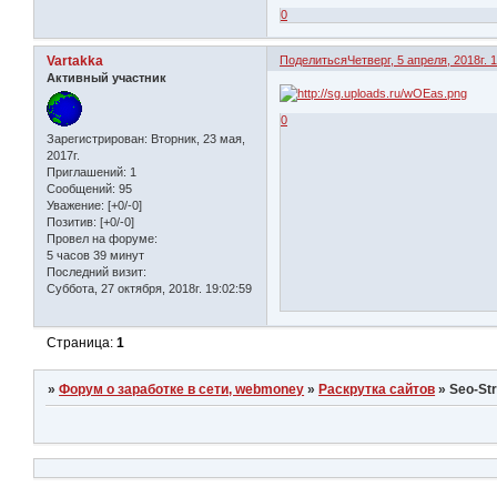
0
Vartakka
Поделиться
Четверг, 5 апреля, 2018г. 
Активный участник
0
Зарегистрирован
: Вторник, 23 мая,
2017г.
Приглашений:
1
Сообщений:
95
Уважение:
[+0/-0]
Позитив:
[+0/-0]
Провел на форуме:
5 часов 39 минут
Последний визит:
Суббота, 27 октября, 2018г. 19:02:59
Страница:
1
»
Форум о заработке в сети, webmoney
»
Раскрутка сайтов
»
Seo-St