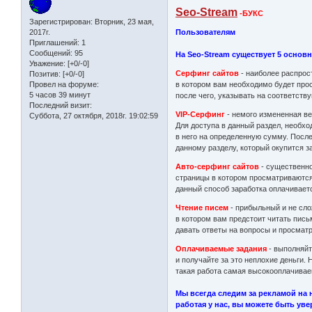
Seo-Stream
-БУКС
Зарегистрирован
: Вторник, 23 мая,
Пользователям
2017г.
Приглашений:
1
Сообщений:
95
На Seo-Stream существует 5 основ
Уважение:
[+0/-0]
Серфинг сайтов
- наиболее распрос
Позитив:
[+0/-0]
в котором вам необходимо будет про
Провел на форуме:
5 часов 39 минут
после чего, указывать на соответст
Последний визит:
VIP-Серфинг
- немого измененная ве
Суббота, 27 октября, 2018г. 19:02:59
Для доступа в данный раздел, необхо
в него на определенную сумму. После
данному разделу, который окупится з
Авто-серфинг сайтов
- существенно
страницы в котором просматриваются
данный способ заработка оплачивает
Чтение писем
- прибыльный и не сло
в котором вам предстоит читать пис
давать ответы на вопросы и просматр
Оплачиваемые задания
- выполняйт
и получайте за это неплохие деньги.
такая работа самая высокооплачивае
Мы всегда следим за рекламой на 
работая у нас, вы можете быть ув