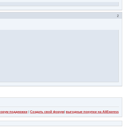
2
орум поддержки
|
Создать свой форум
|
выгодные покупки на AliExpress