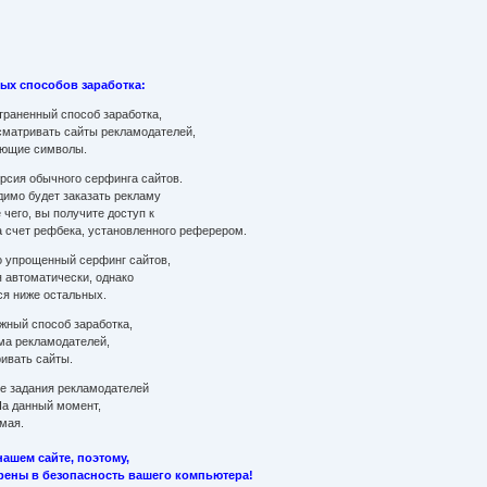
ных способов заработка:
траненный способ заработка,
сматривать сайты рекламодателей,
вующие символы.
рсия обычного серфинга сайтов.
димо будет заказать рекламу
 чего, вы получите доступ к
а счет рефбека, установленного реферером.
 упрощенный серфинг сайтов,
 автоматически, однако
ся ниже остальных.
жный способ заработка,
ьма рекламодателей,
ивать сайты.
е задания рекламодателей
 На данный момент,
мая.
нашем сайте, поэтому,
ерены в безопасность вашего компьютера!