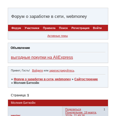
Форум о заработке в сети, webmoney
Форум
Участники
Правила
Поиск
Регистрация
Войти
Активные темы
Объявление
выгодные покупки на AliExpress
Привет, Гость!
Войдите
или
зарегистрируйтесь
.
»
Форум о заработке в сети, webmoney
»
Сайтостроение
»
Молния Биткойн
Страница:
1
Молния Биткойн
Поделиться
1
Понедельник, 19 марта,
werter
2018г. 21:49:38