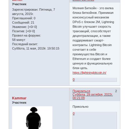
Участник
Молния Биткойн - это вилка
Зарегистрирован
: Пятница, 7
блока биткойнов. Принимая
августа, 2015г.
консенсусный механизм
Приглашений:
0
DPoS с блоком 2M, Lightning
Сообщений:
21
Bitcoin улучшает скорость
Уважение:
[+0/-0]
транзакций, способствует
Позитив:
[+0/-0]
Провел на форуме:
децентрализации, а также
58 минут
поддерживает смарт-
Последний визит:
контракты. Lightning Bitcoin
Суббота, 11 мая, 2019г. 19:50:15
сочетает в себе
преимущества Bitcoin и
Ethereum и создает более
ценную и функциональную
блок-цепь.
https://lightningbitcoin.in/
0
Поделиться
2
Суббота, 29 октября, 2022г.
Kammar
00:21:09
Участник
Прикольно
0