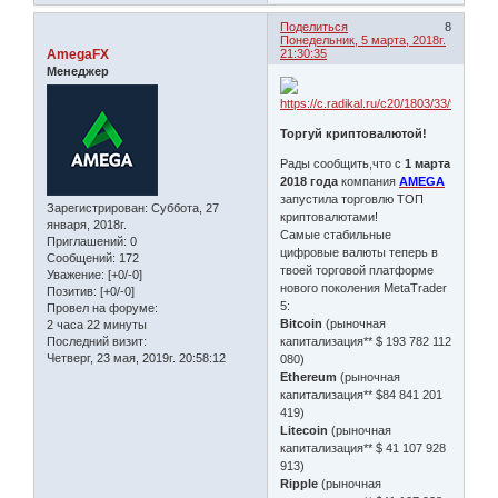
Поделиться
8
Понедельник, 5 марта, 2018г.
AmegaFX
21:30:35
Менеджер
Торгуй криптовалютой!
Рады сообщить,что с
1 марта
2018 года
компания
AMEGA
запустила торговлю ТОП
Зарегистрирован
: Суббота, 27
криптовалютами!
января, 2018г.
Самые стабильные
Приглашений:
0
цифровые валюты теперь в
Сообщений:
172
твоей торговой платформе
Уважение:
[+0/-0]
нового поколения MetaTrader
Позитив:
[+0/-0]
5:
Провел на форуме:
Bitcoin
(рыночная
2 часа 22 минуты
Последний визит:
капитализация** $ 193 782 112
Четверг, 23 мая, 2019г. 20:58:12
080)
Ethereum
(рыночная
капитализация** $84 841 201
419)
Litecoin
(рыночная
капитализация** $ 41 107 928
913)
Ripple
(рыночная