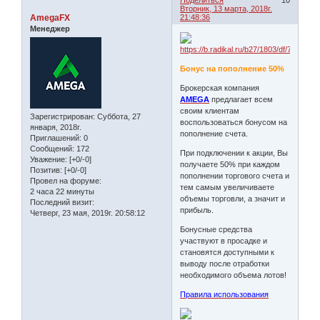
Вторник, 13 марта, 2018г.
AmegaFX
21:48:36
Менеджер
Бонус на пополнение 50%
Брокерская компания
AMEGA
предлагает всем
своим клиентам
Зарегистрирован
: Суббота, 27
воспользоваться бонусом на
января, 2018г.
пополнение счета.
Приглашений:
0
Сообщений:
172
При подключении к акции, Вы
Уважение:
[+0/-0]
получаете 50% при каждом
Позитив:
[+0/-0]
пополнении торгового счета и
Провел на форуме:
тем самым увеличиваете
2 часа 22 минуты
объемы торговли, а значит и
Последний визит:
прибыль.
Четверг, 23 мая, 2019г. 20:58:12
Бонусные средства
участвуют в просадке и
становятся доступными к
выводу после отработки
необходимого объема лотов!
Правила использования