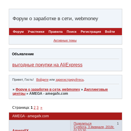
Форум о заработке в сети, webmoney
Форум
Участники
Правила
Поиск
Регистрация
Войти
Активные темы
Объявление
выгодные покупки на AliExpress
Привет, Гость!
Войдите
или
зарегистрируйтесь
.
»
Форум о заработке в сети, webmoney
»
Диллинговые
центры
»
AMEGA - amegafx.com
Страница:
1
2
3
»
AMEGA - amegafx.com
Поделиться
1
Суббота, 3 февраля, 2018г.
AmegaFX
01:53:30