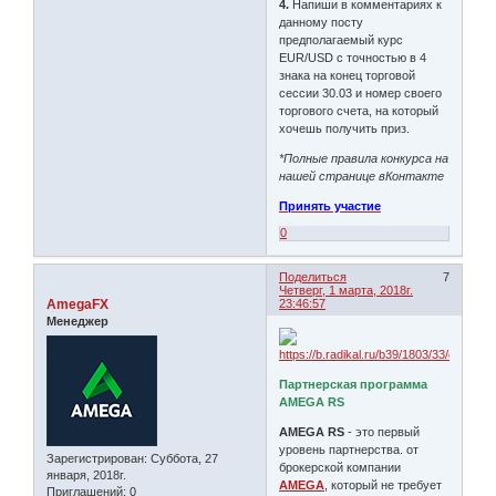
4.
Напиши в комментариях к
данному посту
предполагаемый курс
EUR/USD с точностью в 4
знака на конец торговой
сессии 30.03 и номер своего
торгового счета, на который
хочешь получить приз.
*Полные правила конкурса на
нашей странице вКонтакте
Принять участие
0
Поделиться
7
Четверг, 1 марта, 2018г.
AmegaFX
23:46:57
Менеджер
Партнерская программа
AMEGA RS
AMEGA RS
- это первый
уровень партнерства. от
Зарегистрирован
: Суббота, 27
брокерской компании
января, 2018г.
AMEGA
, который не требует
Приглашений:
0