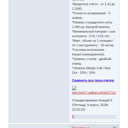
*Кредитное плечо - от 1:10 до
1:1000;
*Точность котирования - 5
знаков;
*Размер стандартного лота -
1 000 ед. базовой валюты;
*Минимальный контракт / шаг
контракта - 0.01 / 0.01 лот;
*Макс. объем на 1 позицию /
по 1 инструменту - 10 лотов;
*Система исполнения -
Instant (немедленное);
*Уровень стопов - двойной
спред;
*Уровень Margin Call / Stop
Out - 20% / 10%.
Сравнить все типы счетов
Отредактировано AmegaFX
(Пятница, 9 марта, 2018г.
22:23:24)
0
Поделиться
10