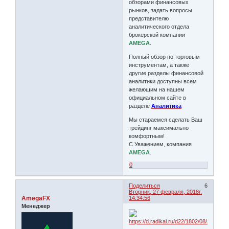
обзорами финансовых
рынков, задать вопросы
представителю
аналитического отдела
брокерской компании
AMEGA
.
Полный обзор по торговым
инструментам, а также
другие разделы финансовой
аналитики доступны всем
желающим на нашем
официальном сайте в
разделе
Аналитика
Мы стараемся сделать Ваш
трейдинг максимально
комфортным!
С Уважением, компания
AMEGA
.
0
Поделиться
6
Вторник, 27 февраля, 2018г.
AmegaFX
14:34:56
Менеджер