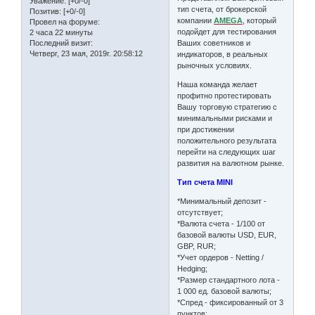
Уважение:
[+0/-0]
тип счета, от брокерской
Позитив:
[+0/-0]
компании
AMEGA
, который
Провел на форуме:
подойдет для тестирования
2 часа 22 минуты
Последний визит:
Ваших советников и
Четверг, 23 мая, 2019г. 20:58:12
индикаторов, в реальных
рыночных условиях.
Наша команда желает
профитно протестировать
Вашу торговую стратегию с
минимальными рисками и
при достижении
положительного результата
перейти на следующих шаг
развития на валютном рынке.
Тип счета MINI
*Минимальный депозит -
отсутствует;
*Валюта счета - 1/100 от
базовой валюты USD, EUR,
GBP, RUR;
*Учет ордеров - Netting /
Hedging;
*Размер стандартного лота -
1 000 ед. базовой валюты;
*Спред - фиксированный от 3
пунктов;