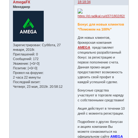
AmegaFX
18:18:34
Менеджер
Бонус для новых клиентов
“Поможем на 100%”
Для новых клиентов,
брокерская компания
Зарегистрирован
: Суббота, 27
AMEGA
представляет
января, 2018г.
специально разработанный
Приглашений:
0
бонус за регистрацию и
Сообщений:
172
первое пополнение счета.
Уважение:
[+0/-0]
Данная промо-акция
Позитив:
[+0/-0]
предоставляет возможность
Провел на форуме:
удвоить свой профит в
2 часа 22 минуты
Последний визит:
каждой успешной сделке.
Четверг, 23 мая, 2019г. 20:58:12
Бонусные средства
участвуют в торговле наряду
с собственными средствами!
Акция действует в течении 10
дней с момента регистрации.
Подробнее о других бонусах
и акциях компании Вы
можете ознакомиться на
официальном сайте
AMEGA