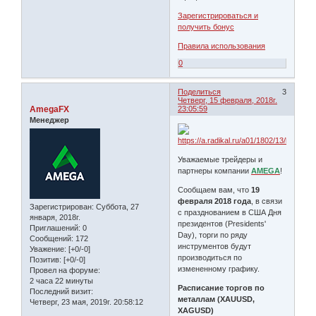
Зарегистрироваться и
получить бонус
Правила использования
0
Поделиться
3
Четверг, 15 февраля, 2018г.
AmegaFX
23:05:59
Менеджер
Уважаемые трейдеры и
партнеры компании
AMEGA
!
Сообщаем вам, что
19
февраля 2018 года
, в связи
Зарегистрирован
: Суббота, 27
с празднованием в США Дня
января, 2018г.
президентов (Presidents'
Приглашений:
0
Day), торги по ряду
Сообщений:
172
инструментов будут
Уважение:
[+0/-0]
производиться по
Позитив:
[+0/-0]
измененному графику.
Провел на форуме:
2 часа 22 минуты
Расписание торгов по
Последний визит:
металлам (XAUUSD,
Четверг, 23 мая, 2019г. 20:58:12
XAGUSD)