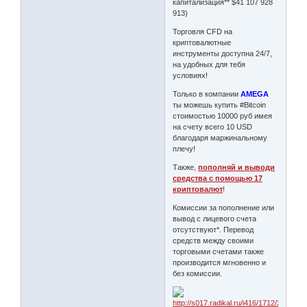
капитализация** $41 107 928
913)
Торговля CFD на
криптовалютные
инструменты доступна 24/7,
на удобных для тебя
условиях!
Только в компании
AMEGA
ты можешь купить #Bitcoin
стоимостью 10000 руб имея
на счету всего 10 USD
благодаря маржинальному
плечу!
Также,
пополняй и выводи
средства с помощью 17
криптовалют
!
Комиссии за пополнение или
вывод с лицевого счета
отсутствуют*. Перевод
средств между своими
торговыми счетами также
производится мгновенно и
без комиссии.