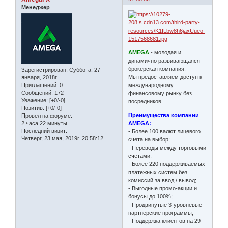
Менеджер
AMEGA
- молодая и
динамично развивающаяся
брокерская компания.
Зарегистрирован
: Суббота, 27
Мы предоставляем доступ к
января, 2018г.
международному
Приглашений:
0
Сообщений:
172
финансовому рынку без
Уважение:
[+0/-0]
посредников.
Позитив:
[+0/-0]
Преимущества компании
Провел на форуме:
AMEGA:
2 часа 22 минуты
Последний визит:
- Более 100 валют лицевого
Четверг, 23 мая, 2019г. 20:58:12
счета на выбор;
- Переводы между торговыми
счетами;
- Более 220 поддерживаемых
платежных систем без
комиссий за ввод / вывод;
- Выгодные промо-акции и
бонусы до 100%;
- Продвинутые 3-уровневые
партнерские программы;
- Поддержка клиентов на 29