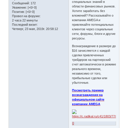
специальных знаний в
Сообщений:
172
области финансовых рынков.
Уважение:
[+0/-0]
Хотите заработать без
Позитив:
[+0/-0]
вложений? Рассказывайте о
Провел на форуме:
компании AMEGA и
2 часа 22 минуты
Последний визит:
привлекайте потенциальных
Четверг, 23 мая, 2019г. 20:58:12
клиентов через социальные
сети, форумы, блоги и другие
ресурсы.
Вознаграждение в размере до
$16 зачисляется с каждой
сделки привлеченных
трейдеров на партнерский
счет автоматически в режиме
реального времени,
независимо от того,
прибыльные сделки или
убыточные.
Посмотреть пример
вознаграждения на
официальном сайте
компании AMEGA
0