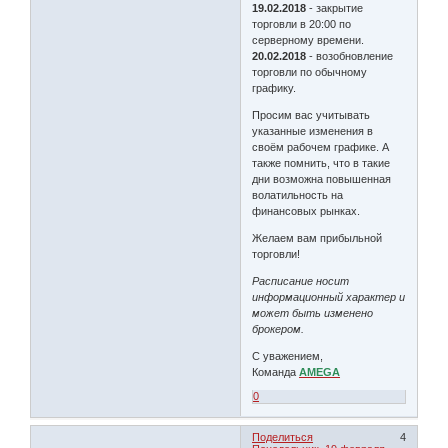
19.02.2018
- закрытие
торговли в 20:00 по
серверному времени.
20.02.2018
- возобновление
торговли по обычному
графику.
Просим вас учитывать
указанные изменения в
своём рабочем графике. А
также помнить, что в такие
дни возможна повышенная
волатильность на
финансовых рынках.
Желаем вам прибыльной
торговли!
Расписание носит
информационный характер и
может быть изменено
брокером.
С уважением,
Команда
AMEGA
0
Поделиться
4