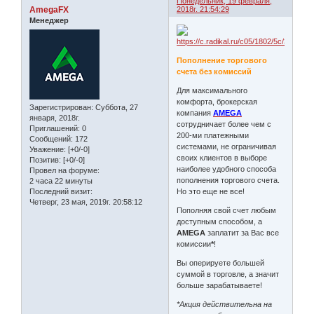
Понедельник, 19 февраля,
AmegaFX
2018г. 21:54:29
Менеджер
Пополнение торгового
счета без комиссий
Для максимального
комфорта, брокерская
Зарегистрирован
: Суббота, 27
компания
AMEGA
января, 2018г.
сотрудничает более чем с
Приглашений:
0
200-ми платежными
Сообщений:
172
системами, не ограничивая
Уважение:
[+0/-0]
своих клиентов в выборе
Позитив:
[+0/-0]
наиболее удобного способа
Провел на форуме:
пополнения торгового счета.
2 часа 22 минуты
Последний визит:
Но это еще не все!
Четверг, 23 мая, 2019г. 20:58:12
Пополняя свой счет любым
доступным способом, а
AMEGA
заплатит за Вас все
комиссии
*
!
Вы оперируете большей
суммой в торговле, а значит
больше зарабатываете!
*Акция действительна на