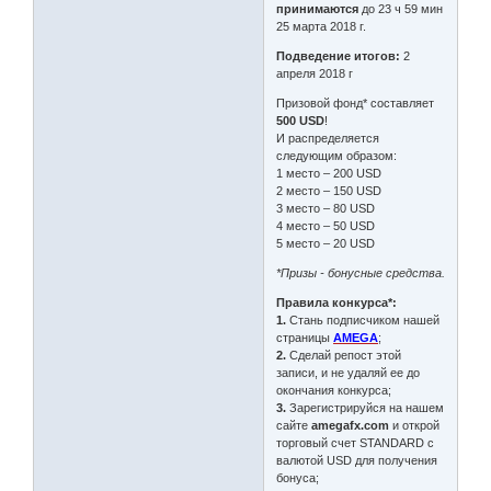
принимаются
до 23 ч 59 мин
25 марта 2018 г.
Подведение итогов:
2
апреля 2018 г
Призовой фонд* составляет
500 USD
!
И распределяется
следующим образом:
1 место – 200 USD
2 место – 150 USD
3 место – 80 USD
4 место – 50 USD
5 место – 20 USD
*Призы - бонусные средства.
Правила конкурса*:
1.
Стань подписчиком нашей
страницы
AMEGA
;
2.
Сделай репост этой
записи, и не удаляй ее до
окончания конкурса;
3.
Зарегистрируйся на нашем
сайте
amegafx.com
и открой
торговый счет STANDARD с
валютой USD для получения
бонуса;