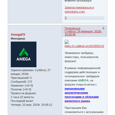
момент публикации
Зарегистрироваться и
пополнить счет
0
Поделиться
5
Суббота, 24 февраля, 2018г.
AmegaFX
18:58:48
Менеджер
Уважаемые трейдеры,
инвесторы, пользователи
форума!
В рамках информационной
Зарегистрирован
: Суббота, 27
поддержки действующих и
января, 2018г.
потенциальных трейдеров
Приглашений:
0
компании
AMEGA
, на
Сообщений:
172
форуме открыта ветка с
Уважение:
[+0/-0]
ежедневными
Позитив:
[+0/-0]
аналитическими
Провел на форуме:
прогнозами и обзорами
2 часа 22 минуты
Последний визит:
валютного рынка
.
Четверг, 23 мая, 2019г. 20:58:12
Приглашаем Вас
ознакомиться с актуальными