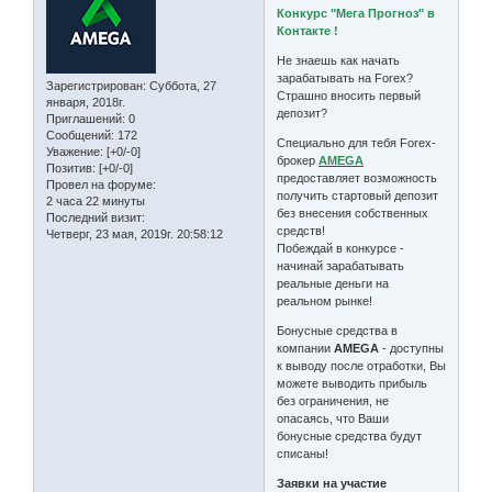
Конкурс "Мега Прогноз" в
Контакте !
Не знаешь как начать
зарабатывать на Forex?
Зарегистрирован
: Суббота, 27
Страшно вносить первый
января, 2018г.
депозит?
Приглашений:
0
Сообщений:
172
Специально для тебя Forex-
Уважение:
[+0/-0]
брокер
AMEGA
Позитив:
[+0/-0]
предоставляет возможность
Провел на форуме:
получить стартовый депозит
2 часа 22 минуты
без внесения собственных
Последний визит:
средств!
Четверг, 23 мая, 2019г. 20:58:12
Побеждай в конкурсе -
начинай зарабатывать
реальные деньги на
реальном рынке!
Бонусные средства в
компании
AMEGA
- доступны
к выводу после отработки, Вы
можете выводить прибыль
без ограничения, не
опасаясь, что Ваши
бонусные средства будут
списаны!
Заявки на участие