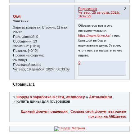
Поделиться
2
Четверг, 25 августа, 2022г.
Qiwi
16:47:29
Участник
Обратитесь вот в этот
Зарегистрирован
: Вторник, 11 мая,
интернет-магазин
2021г.
https://www.fdrive.kz/
у них
Приглашений:
0
большой выбор и
Сообщений:
13
нормальные цены. Уверен,
Уважение:
[+0/-0]
что у них вы найдете то что
Позитив:
[+0/-0]
Провел на форуме:
ищите.
26 минут
0
Последний визит:
Четверг, 19 декабря, 2024г. 00:33:09
Страница:
1
»
Форум о заработке в сети, webmoney
»
Автомобили
»
Купить шины для грузовиков
Единый форум поддержки
|
Создать свой форум
|
выгодные
покупки на AliExpress