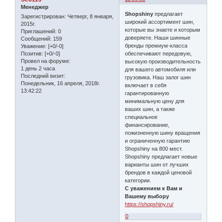
Менеджер
Shopshiny
предлагает
Зарегистрирован
: Четверг, 8 января,
широкий ассортимент шин,
2015г.
которые вы знаете и которым
Приглашений:
0
доверяете. Наши шинные
Сообщений:
159
бренды премиум-класса
Уважение:
[+0/-0]
обеспечивают передовую,
Позитив:
[+0/-0]
Провел на форуме:
высокую производительность
1 день 2 часа
для вашего автомобиля или
Последний визит:
грузовика. Наш залог шин
Понедельник, 16 апреля, 2018г.
включает в себя
13:42:22
гарантированную
минимальную цену для
ваших шин, а также
специальное
финансирование,
пожизненную шину вращения
и ограниченную гарантию
Shopshiny на 800 мест.
Shopshiny предлагает новые
варианты шин от лучших
брендов в каждой ценовой
категории.
С уважением к Вам и
Вашему выбору
https://shopshiny.ru/
0