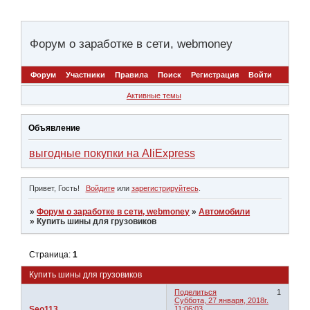
Форум о заработке в сети, webmoney
Форум
Участники
Правила
Поиск
Регистрация
Войти
Активные темы
Объявление
выгодные покупки на AliExpress
Привет, Гость!
Войдите
или
зарегистрируйтесь
.
»
Форум о заработке в сети, webmoney
»
Автомобили
»
Купить шины для грузовиков
Страница:
1
Купить шины для грузовиков
Поделиться
1
Суббота, 27 января, 2018г.
Seo113
11:06:03