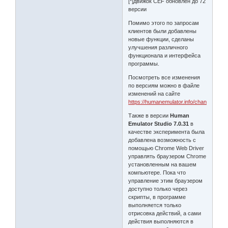
[*]движок CEF обновлен до 72
версии
Помимо этого по запросам
клиентов были добавлены
новые функции, сделаны
улучшения различного
функционала и интерфейса
программы.
Посмотреть все изменения
по версиям можно в файле
изменений на сайте
https://humanemulator.info/change_log_s
Также в версии
Human
Emulator Studio 7.0.31
в
качестве эксперимента была
добавлена возможность с
помощью Chrome Web Driver
управлять браузером Chrome
установленным на вашем
компьютере. Пока что
управление этим браузером
доступно только через
скрипты, в программе
выполняется только
отрисовка действий, а сами
действия выполняются в