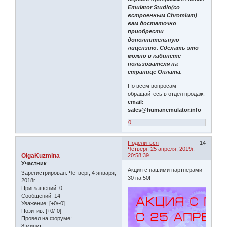
Emulator Studio(со
встроенным Chromium)
вам достаточно
приобрести
дополнительную
лицензию. Сделать это
можно в кабинете
пользователя на
странице Оплата.
По всем вопросам
обращайтесь в отдел продаж:
email:
sales@humanemulator.info
0
Поделиться
14
Четверг, 25 апреля, 2019г.
OlgaKuzmina
20:58:39
Участник
Акция с нашими партнёрами
Зарегистрирован
: Четверг, 4 января,
30 на 50!
2018г.
Приглашений:
0
Сообщений:
14
Уважение:
[+0/-0]
Позитив:
[+0/-0]
Провел на форуме:
8 минут