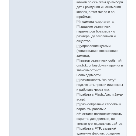
кликов по ссылкам до выбора
даты рождения и нажимания
кнопок, в том числе и во
фреймах;
[*] подмена юзер-агента;
[*] задание различных
параметров браузера - от
размера, до заголовков и
акцептов;
[*] управление куками
(копирование, сохранение,
замена);
[*] вызов различных событий
onclick, onkeydown и прочих в
зависимости от
необходимости;
[*] возможность "на лету"
подключать прокси или соксы
и работать через них.
[*] работа с Flash, Ajax и Java-
script;
[*] разнообразные способы и
варианты работы с
объектами позволяют писать
скрипты для движков, не
только для отдельных сайтов;
[*] работа с FTP: заливка/
удаление файлов, создание