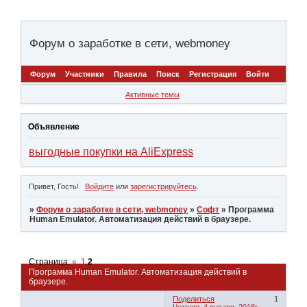
Форум о заработке в сети, webmoney
Форум
Участники
Правила
Поиск
Регистрация
Войти
Активные темы
Объявление
выгодные покупки на AliExpress
Привет, Гость!
Войдите
или
зарегистрируйтесь
.
»
Форум о заработке в сети, webmoney
»
Софт
»
Программа
Human Emulator. Автоматизация действий в браузере.
Страница:
«
1
2
Программа Human Emulator. Автоматизация действий в
браузере.
Поделиться
1