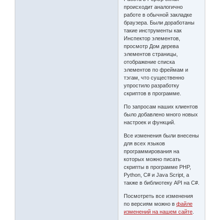
происходит аналогично
работе в обычной закладке
браузера. Были доработаны
такие инструменты как
Инспектор элементов,
просмотр Дом дерева
элементов страницы,
отображение списка
элементов по фреймам и
тэгам, что существенно
упростило разработку
скриптов в программе.
По запросам наших клиентов
было добавлено много новых
настроек и функций.
Все изменения были внесены
для всех языков
программирования на
которых можно писать
скрипты в программе PHP,
Python, С# и Java Script, а
также в библиотеку API на C#.
Посмотреть все изменения
по версиям можно в
файле
изменений на нашем сайте
.