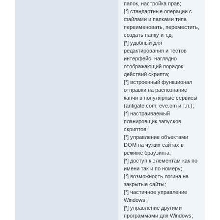
папок, настройка прав;
[*] стандартные операции с
файлами и папками типа
переименовать, переместить,
создать папку и т.д;
[*] удобный для
редактирования и тестов
интерфейс, наглядно
отображающий порядок
действий скрипта;
[*] встроенный функционал
отправки на распознание
капчи в популярные сервисы
(antigate.com, eve.cm и т.п.);
[*] настраиваемый
планировщик запусков
скриптов;
[*] управление объектами
DOM на чужих сайтах в
режиме браузинга;
[*] доступ к элементам как по
имени так и по номеру;
[*] возможность логина на
закрытые сайты;
[*] частичное управление
Windows;
[*] управление другими
программами для Windows;