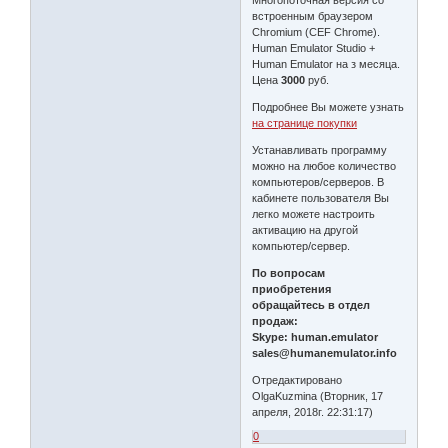
встроенным браузером
Chromium (CEF Chrome).
Human Emulator Studio +
Human Emulator на з месяца.
Цена
3000
руб.
Подробнее Вы можете узнать
на странице покупки
Устанавливать программу
можно на любое количество
компьютеров/серверов. В
кабинете пользователя Вы
легко можете настроить
активацию на другой
компьютер/сервер.
По вопросам
приобретения
обращайтесь в отдел
продаж:
Skype: human.emulator
sales@humanemulator.info
Отредактировано
OlgaKuzmina (Вторник, 17
апреля, 2018г. 22:31:17)
0