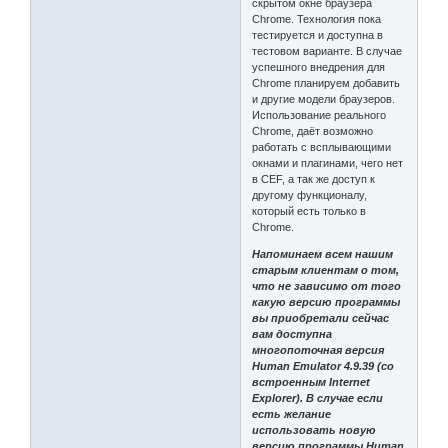
скрытом окне браузера
Chrome. Технология пока
тестируется и доступна в
тестовом варианте. В случае
успешного внедрения для
Chrome планируем добавить
и другие модели браузеров.
Использование реального
Chrome, даёт возможно
работать с всплывающими
окнами и плагинами, чего нет
в CEF, а так же доступ к
другому функционалу,
который есть только в
Chrome.
Напоминаем всем нашим
старым клиентам о том,
что не зависимо от того
какую версию программы
вы приобретали сейчас
вам доступна
многопоточная версия
Human Emulator 4.9.39 (со
встроенным Internet
Explorer). В случае если
есть желание
использовать новую
версию программы Human