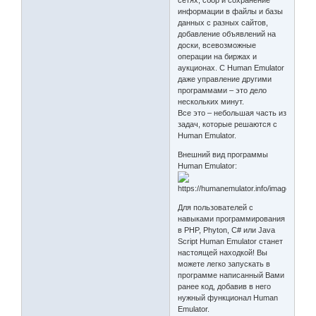
информации в файлы и базы
данных с разных сайтов,
добавление объявлений на
доски, всевозможные
операции на биржах и
аукционах. С Human Emulator
даже управление другими
программами – это дело
нескольких минут.
Все это – небольшая часть из
задач, которые решаются с
Human Emulator.
Внешний вид программы
Human Emulator:
Для пользователей с
навыками программирования
в PHP, Phyton, C# или Java
Script Human Emulator станет
настоящей находкой! Вы
можете легко запускать в
программе написанный Вами
ранее код, добавив в него
нужный функционал Human
Emulator.