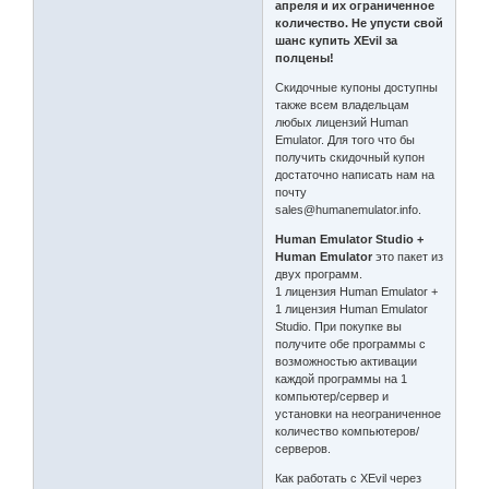
апреля и их ограниченное
количество. Не упусти свой
шанс купить XEvil за
полцены!
Скидочные купоны доступны
также всем владельцам
любых лицензий Human
Emulator. Для того что бы
получить скидочный купон
достаточно написать нам на
почту
sales@humanemulator.info.
Human Emulator Studio +
Human Emulator
это пакет из
двух программ.
1 лицензия Human Emulator +
1 лицензия Human Emulator
Studio. При покупке вы
получите обе программы с
возможностью активации
каждой программы на 1
компьютер/сервер и
установки на неограниченное
количество компьютеров/
серверов.
Как работать с XEvil через