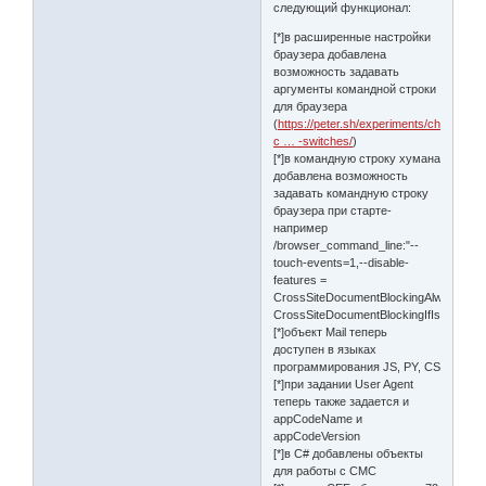
следующий функционал:
[*]в расширенные настройки
браузера добавлена
возможность задавать
аргументы командной строки
для браузера
(
https://peter.sh/experiments/chromium-
c … -switches/
)
[*]в командную строку хумана
добавлена возможность
задавать командную строку
браузера при старте-
например
/browser_command_line:"--
touch-events=1,--disable-
features =
CrossSiteDocumentBlockingAlways,
CrossSiteDocumentBlockingIfIsolating"
[*]объект Mail теперь
доступен в языках
программирования JS, PY, CS
[*]при задании User Agent
теперь также задается и
appCodeName и
appCodeVersion
[*]в C# добавлены объекты
для работы с СМС