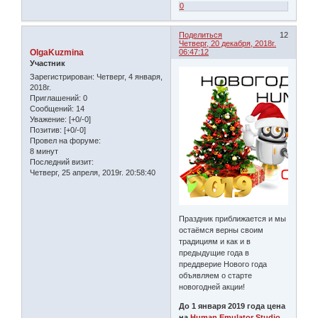
0
Поделиться
12
Четверг, 20 декабря, 2018г.
OlgaKuzmina
06:47:12
Участник
Зарегистрирован
: Четверг, 4 января,
2018г.
Приглашений:
0
Сообщений:
14
Уважение:
[+0/-0]
Позитив:
[+0/-0]
Провел на форуме:
8 минут
Последний визит:
Четверг, 25 апреля, 2019г. 20:58:40
Праздник приближается и мы
остаёмся верны своим
традициям и как и в
предыдущие года в
преддверие Нового года
объявляем о старте
новогодней акции!
До 1 января 2019 года цена
на
Human Emulator Studio