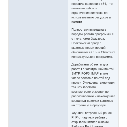
перешла на версию х64, что
позволило убрать
ограничения системы по
использованию ресурсов и
памяти.
Полностью приведена в
порядок работа программы с
отпечатками браузера.
Практически сразу с
выходом новых версий
обновляются CEF и Chromium
используемые в программе.
Доработаны объекты для
работы с электронной почтой
SMTP, POP3, IMAP, в том
числе работа с почтой под
прокси. Улучшена технология
так называемого
компьютерного зрения по
распознаванию и нахождению
координат похожих картинок
на странице в браузере.
Улучшен встроенный ранее
PHP отладчик и работа с
открывающимися окнами.
Работа в PopUp окнах