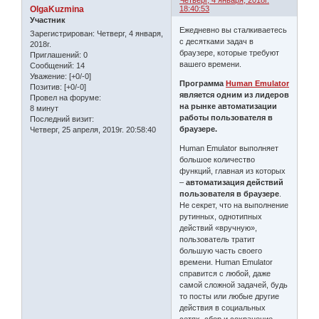
Четверг, 4 января, 2018г.
OlgaKuzmina
18:40:53
Участник
Ежедневно вы сталкиваетесь
Зарегистрирован
: Четверг, 4 января,
с десятками задач в
2018г.
браузере, которые требуют
Приглашений:
0
вашего времени.
Сообщений:
14
Уважение:
[+0/-0]
Программа
Human Emulator
Позитив:
[+0/-0]
является одним из лидеров
Провел на форуме:
на рынке автоматизации
8 минут
работы пользователя в
Последний визит:
браузере.
Четверг, 25 апреля, 2019г. 20:58:40
Human Emulator выполняет
большое количество
функций, главная из которых
–
автоматизация действий
пользователя в браузере
.
Не секрет, что на выполнение
рутинных, однотипных
действий «вручную»,
пользователь тратит
большую часть своего
времени. Human Emulator
справится с любой, даже
самой сложной задачей, будь
то посты или любые другие
действия в социальных
сетях, сбор и сохранение