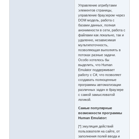
Управление атрибутами
элементов страницы,
управление браузером через
DOM модель, работа с
базами данных, полная
анонимности в сети, работа с
файлами как локально, так и
удаленно, независимая
мультипоточность,
позволяющая выполнять в
потоках разные задачи.
Особо хотелось бы
выделить, что Human
Emulator поддерживает
работу с C#, что позволяет
создавать полноценные
программы автоматизации
различных задач в браузере
с самой замысловатой
логикой.
Самые популярные
возможности программы
Human Emulator:
[*] эмуляция действий
пользователя на сайте, от
заполнения полей ввода и