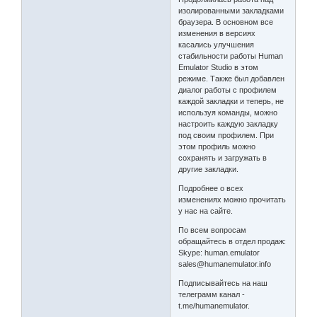
изолированными закладками
браузера. В основном все
изменения в версиях
касались улучшения
стабильности работы Human
Emulator Studio в этом
режиме. Также был добавлен
диалог работы с профилем
каждой закладки и теперь, не
используя команды, можно
настроить каждую закладку
под своим профилем. При
этом профиль можно
сохранять и загружать в
другие закладки.
Подробнее о всех
изменениях можно прочитать
у нас на сайте.
По всем вопросам
обращайтесь в отдел продаж:
Skype: human.emulator
sales@humanemulator.info
Подписывайтесь на наш
телеграмм канал -
t.me/humanemulator.