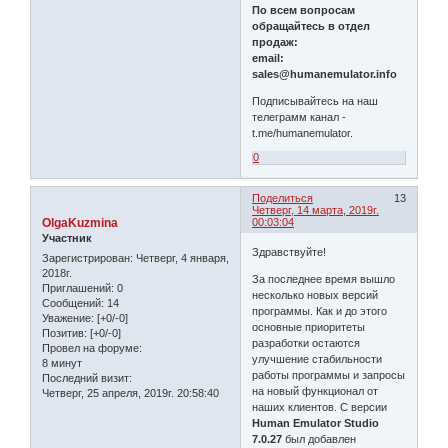
По всем вопросам
обращайтесь в отдел
продаж:
email:
sales@humanemulator.info
Подписывайтесь на наш
телеграмм канал -
t.me/humanemulator.
0
Поделиться
13
Четверг, 14 марта, 2019г.
OlgaKuzmina
00:03:04
Участник
Здравствуйте!
Зарегистрирован
: Четверг, 4 января,
2018г.
За последнее время вышло
Приглашений:
0
несколько новых версий
Сообщений:
14
программы. Как и до этого
Уважение:
[+0/-0]
основные приоритеты
Позитив:
[+0/-0]
разработки остаются
Провел на форуме:
улучшение стабильности
8 минут
работы программы и запросы
Последний визит:
на новый функционал от
Четверг, 25 апреля, 2019г. 20:58:40
наших клиентов. С версии
Human Emulator Studio
7.0.27
был добавлен