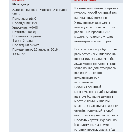
Менеджер
Инженерный бизнес портал в
Зарегистрирован
: Четверг, 8 января,
котором любой опытный или
2015г.
начинающий инженер.
Приглашений:
0
У нас вы всегда можете
Сообщений:
159
найти уже готовые чертежи,
Уважение:
[+0/-0]
различные проекты, 3D-
Позитив:
[+0/-0]
Провел на форуме:
модели от самых лучших
1 день 2 часа
инженеров многих стран.
Последний визит:
Все что вам потребуется это
Понедельник, 16 апреля, 2018г.
разместить техническое ваш
13:42:22
проект или задание что бы
люди могли выполнить ваш
заказ on-line для это просто
выбирайте любого
понравившегося
исполнителя.
Если Вы опытный
конструктор, зарабатывайте
на этом большие деньги в
месте с нами. У нас вы
можете зарабатывать деньги
онлайн, используйте свой
опыт, так же у нас вы можете
Продать чертеж, сделать on-
line смету, скачать уже
готовый проект, cкачать 3д