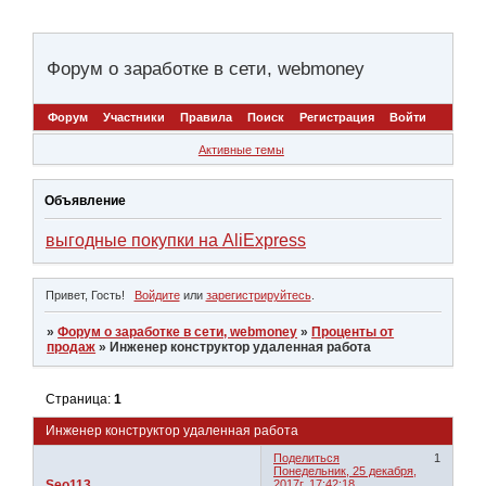
Форум о заработке в сети, webmoney
Форум
Участники
Правила
Поиск
Регистрация
Войти
Активные темы
Объявление
выгодные покупки на AliExpress
Привет, Гость!
Войдите
или
зарегистрируйтесь
.
»
Форум о заработке в сети, webmoney
»
Проценты от
продаж
»
Инженер конструктор удаленная работа
Страница:
1
Инженер конструктор удаленная работа
Поделиться
1
Понедельник, 25 декабря,
Seo113
2017г. 17:42:18