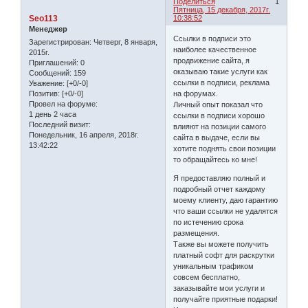
Поделиться
1
Пятница, 15 декабря, 2017г.
Seo113
10:38:52
Менеджер
Ссылки в подписи это
Зарегистрирован
: Четверг, 8 января,
наиболее качественное
2015г.
продвижение сайта, я
Приглашений:
0
оказываю такие услуги как
Сообщений:
159
ссылки в подписи, реклама
Уважение:
[+0/-0]
на форумах.
Позитив:
[+0/-0]
Провел на форуме:
Личный опыт показал что
1 день 2 часа
ссылки в подписи хорошо
Последний визит:
влияют на позиции самого
Понедельник, 16 апреля, 2018г.
сайта в выдаче, если вы
13:42:22
хотите поднять свои позиции
то обращайтесь ко мне!
Я предоставляю полный и
подробный отчет каждому
моему клиенту, даю гарантию
что ваши ссылки не удалятся
по истечению срока
размещения.
Также вы можете получить
платный софт для раскрутки
уникальным трафиком
совсем бесплатно,
заказывайте мои услуги и
получайте приятные подарки!