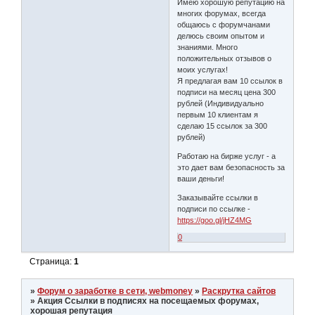
Имею хорошую репутацию на
многих форумах, всегда
общаюсь с форумчанами
делюсь своим опытом и
знаниями. Много
положительных отзывов о
моих услугах!
Я предлагая вам 10 ссылок в
подписи на месяц цена 300
рублей (Индивидуально
первым 10 клиентам я
сделаю 15 ссылок за 300
рублей)
Работаю на бирже услуг - а
это дает вам безопасность за
ваши деньги!
Заказывайте ссылки в
подписи по ссылке -
https://goo.gl/jHZ4MG
0
Страница:
1
»
Форум о заработке в сети, webmoney
»
Раскрутка сайтов
»
Акция Ссылки в подписях на посещаемых форумах,
хорошая репутация